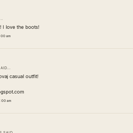
D…
! I love the boots!
3:00 am
AID…
vaj casual outfit!
ogspot.com
0:00 am
 SAID…