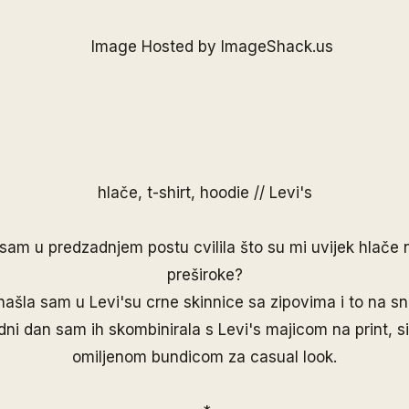
hlače, t-shirt, hoodie //
Levi's
sam u predzadnjem postu cvilila što su mi uvijek hlače
preširoke?
 našla sam u
Levi's
u crne skinnice sa zipovima i to na sn
dni dan sam ih skombinirala s
Levi's
majicom na print, s
omiljenom bundicom za casual look.