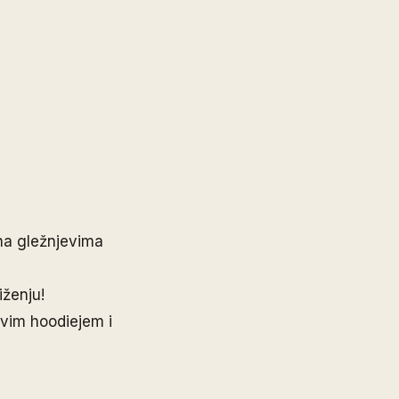
 na gležnjevima
iženju!
ivim hoodiejem i