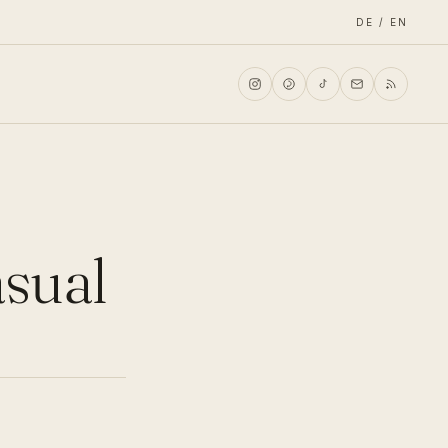
DE / EN
asual