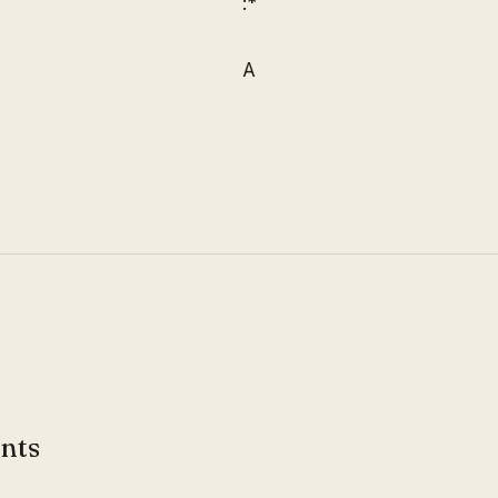
:*
A
nts