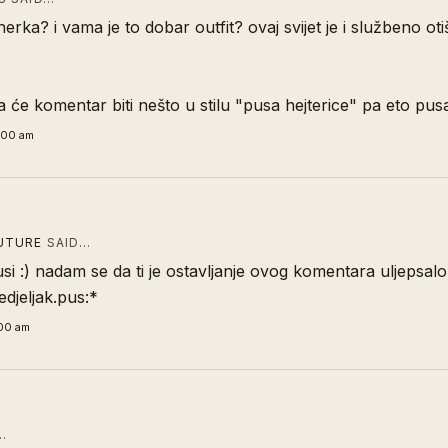
nerka? i vama je to dobar outfit? ovaj svijet je i službeno o
 će komentar biti nešto u stilu "pusa hejterice" pa eto pusa 
:00 am
UTURE
SAID…
si :) nadam se da ti je ostavljanje ovog komentara uljepsalo
djeljak.pus:*
:00 am
…