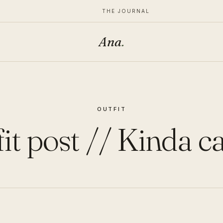
THE JOURNAL
Ana
.
OUTFIT
it post // Kinda c