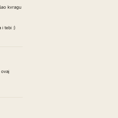
tišao kvragu
i tebi :)
 ovaj