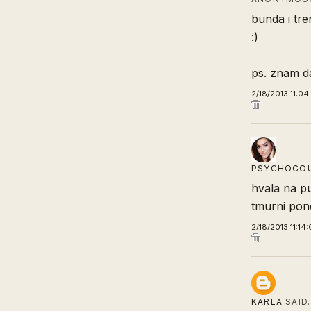
bunda i tre
:)
ps. znam da
2/18/2013 11:04
PSYCHOCO
hvala na pu
tmurni pone
2/18/2013 11:14
KARLA
SAID