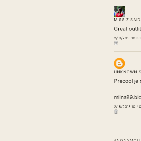
MISS Z
SAI
Great outfit
2/18/2013 10:3
UNKNOWN
S
Precool je o
milna89.bl
2/18/2013 10:4
ANONYMOUS