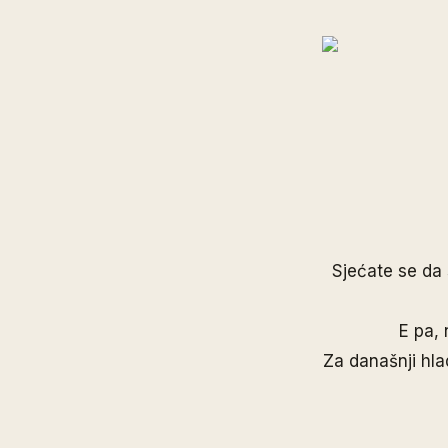
Sjećate se da 
E pa,
Za današnji hla