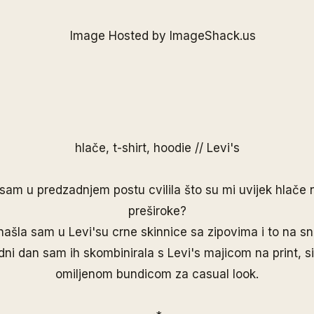
hlače, t-shirt, hoodie //
Levi's
sam u predzadnjem postu cvilila što su mi uvijek hlače
preširoke?
 našla sam u
Levi's
u crne skinnice sa zipovima i to na sn
dni dan sam ih skombinirala s
Levi's
majicom na print, s
omiljenom bundicom za casual look.