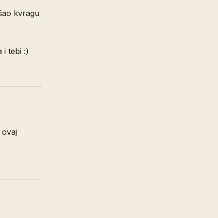
tišao kvragu
i tebi :)
 ovaj