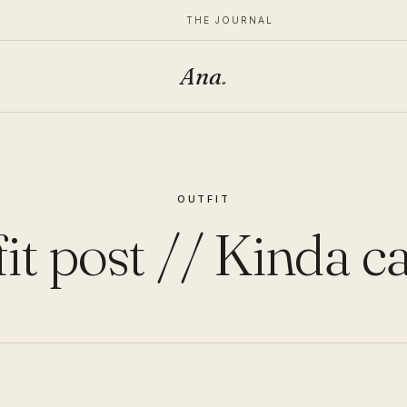
THE JOURNAL
Ana
.
OUTFIT
it post // Kinda c