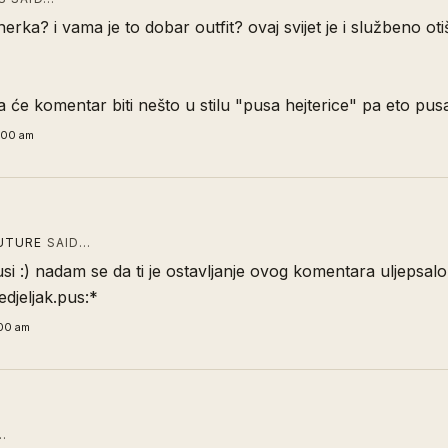
nerka? i vama je to dobar outfit? ovaj svijet je i službeno o
 će komentar biti nešto u stilu "pusa hejterice" pa eto pusa 
:00 am
UTURE
SAID…
si :) nadam se da ti je ostavljanje ovog komentara uljepsalo
djeljak.pus:*
:00 am
…