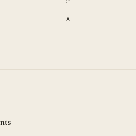
:*
A
nts