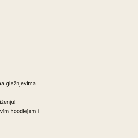
 na gležnjevima
iženju!
ivim hoodiejem i