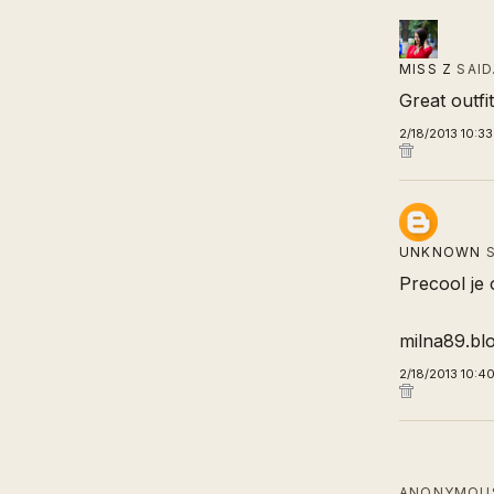
MISS Z
SAI
Great outfit
2/18/2013 10:3
UNKNOWN
S
Precool je o
milna89.bl
2/18/2013 10:4
ANONYMOUS