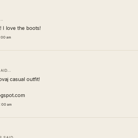
D…
! I love the boots!
3:00 am
AID…
vaj casual outfit!
ogspot.com
0:00 am
 SAID…