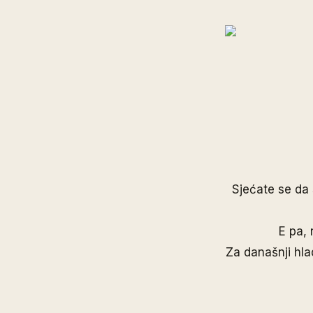
Sjećate se da 
E pa,
Za današnji hla