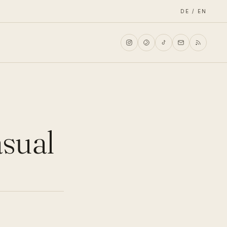
DE / EN
asual