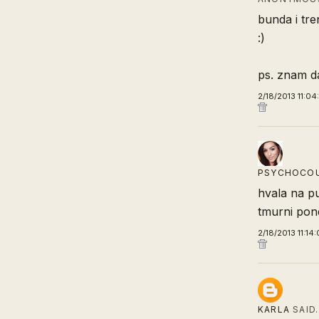
bunda i tre
:)
ps. znam da
2/18/2013 11:04
PSYCHOCO
hvala na pu
tmurni pone
2/18/2013 11:14
KARLA
SAID