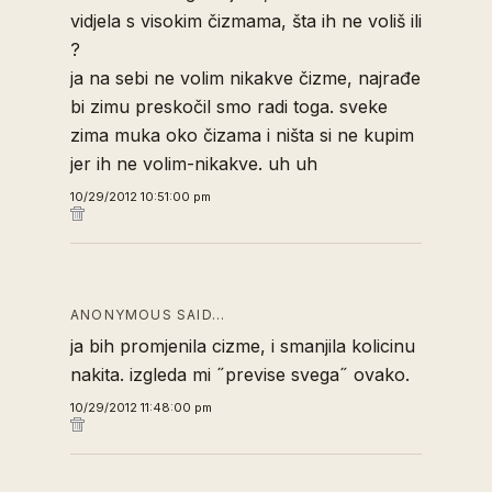
vidjela s visokim čizmama, šta ih ne voliš ili
?
ja na sebi ne volim nikakve čizme, najrađe
bi zimu preskočil smo radi toga. sveke
zima muka oko čizama i ništa si ne kupim
jer ih ne volim-nikakve. uh uh
10/29/2012 10:51:00 pm
ANONYMOUS SAID…
ja bih promjenila cizme, i smanjila kolicinu
nakita. izgleda mi ˝previse svega˝ ovako.
10/29/2012 11:48:00 pm