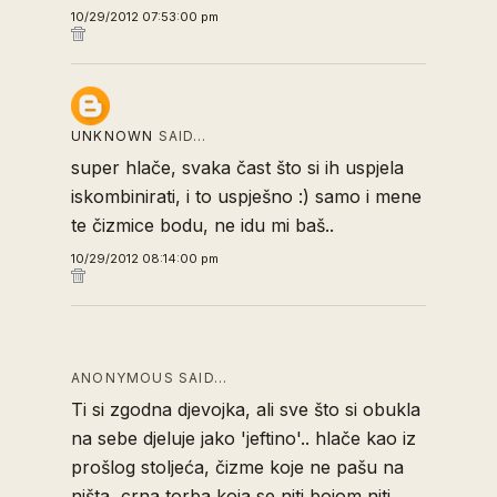
10/29/2012 07:53:00 pm
UNKNOWN
SAID…
super hlače, svaka čast što si ih uspjela
iskombinirati, i to uspješno :) samo i mene
te čizmice bodu, ne idu mi baš..
10/29/2012 08:14:00 pm
ANONYMOUS SAID…
Ti si zgodna djevojka, ali sve što si obukla
na sebe djeluje jako 'jeftino'.. hlače kao iz
prošlog stoljeća, čizme koje ne pašu na
ništa, crna torba koja se niti bojom niti