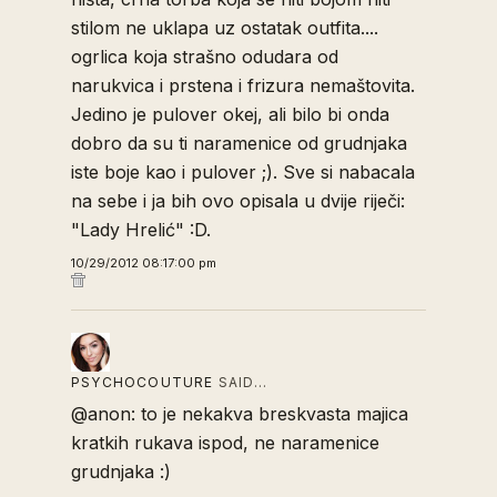
stilom ne uklapa uz ostatak outfita....
ogrlica koja strašno odudara od
narukvica i prstena i frizura nemaštovita.
Jedino je pulover okej, ali bilo bi onda
dobro da su ti naramenice od grudnjaka
iste boje kao i pulover ;). Sve si nabacala
na sebe i ja bih ovo opisala u dvije riječi:
"Lady Hrelić" :D.
10/29/2012 08:17:00 pm
PSYCHOCOUTURE
SAID…
@anon: to je nekakva breskvasta majica
kratkih rukava ispod, ne naramenice
grudnjaka :)