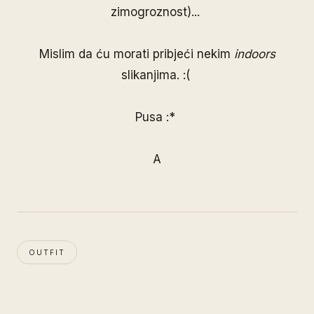
zimogroznost)...
Mislim da ću morati pribjeći nekim
indoors
slikanjima. :(
Pusa :*
A
OUTFIT