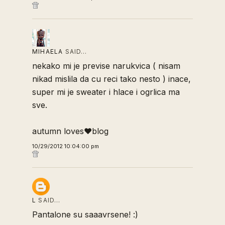
MIHAELA
SAID…
nekako mi je previse narukvica ( nisam
nikad mislila da cu reci tako nesto ) inace,
super mi je sweater i hlace i ogrlica ma
sve.
autumn loves♥blog
10/29/2012 10:04:00 pm
L
SAID…
Pantalone su saaavrsene! :)