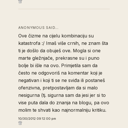
ANONYMOUS SAID…
Ove čizme na cijelu kombinaciju su
katastrofa :/ Imaš više crnih, ne znam šta
ti je došlo da obuješ ove. Mogla si one
marte gležnjače, prekrasne su i puno
bolje bi išle na ovo. Primjetila sam da
često ne odgovoriš na komentar koji je
negativan i koji ti se ne sviđa ili postaneš
ofenzivna, pretpostavljam da si malo
nesigurna (tj. sigurna sam da jesi jer si to
vise puta dala do znanja na blogu, pa ovo
molim te shvati kao najnormalniju kritiku.
10/30/2012 09:12:00 pm