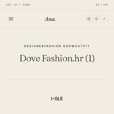
VOL. 01 — 2026
DE / EN
Ana
.
HOME
DESIGNER
FASHION SHOW
OUTFIT
FASHION
Dove Fashion.hr (1)
LIFESTYLE
TRAVEL
I-GLE