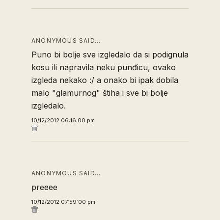
ANONYMOUS SAID…
Puno bi bolje sve izgledalo da si podignula
kosu ili napravila neku punđicu, ovako
izgleda nekako :/ a onako bi ipak dobila
malo "glamurnog" štiha i sve bi bolje
izgledalo.
10/12/2012 06:16:00 pm
ANONYMOUS SAID…
preeee
10/12/2012 07:59:00 pm