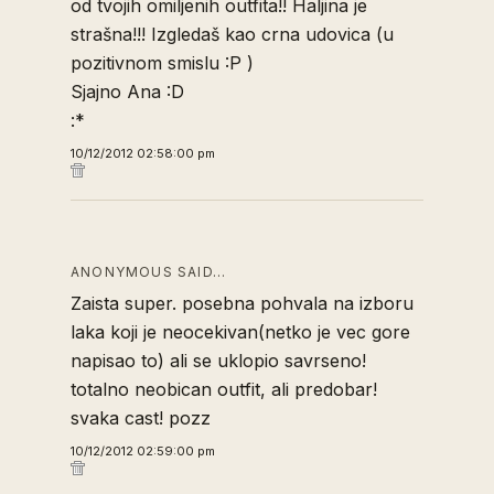
od tvojih omiljenih outfita!! Haljina je
strašna!!! Izgledaš kao crna udovica (u
pozitivnom smislu :P )
Sjajno Ana :D
:*
10/12/2012 02:58:00 pm
ANONYMOUS SAID…
Zaista super. posebna pohvala na izboru
laka koji je neocekivan(netko je vec gore
napisao to) ali se uklopio savrseno!
totalno neobican outfit, ali predobar!
svaka cast! pozz
10/12/2012 02:59:00 pm