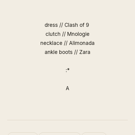
dress //
Clash of 9
clutch //
Mnologie
necklace //
Alimonada
ankle boots // Zara
:*
A