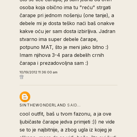
osoba koja obično ima tu "reću" strgati
čarape pri jednom nošenju (one tanje), a
debele mi je dosta teško naći baš onakve
kakve oću jer sam dosta izbirljiva. Jadran
stvarno ima super debele čarape,
potpuno MAT, što je meni jako bitno :)
Imam njihova 3-4 para debelih crnih
čarapa i prezadovoljna sam :)
10/19/2012 11:36:00 am
SINTHEWONDERLAND
SAID…
cool outfit, baš u tvom fazonu, a ja ove
ljubičaste čarape jedva primjeti :)) ne vide
se to je najbitnije, a zbog ugla iz kojeg je