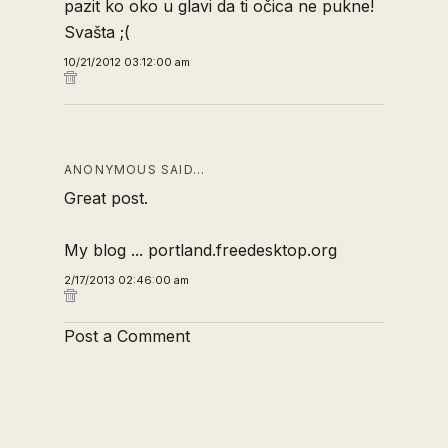
pazit ko oko u glavi da ti očica ne pukne!
Svašta ;(
10/21/2012 03:12:00 am
ANONYMOUS SAID…
Gгeat pοst.
Mу blog ...
portland.freedesktop.org
2/17/2013 02:46:00 am
Post a Comment