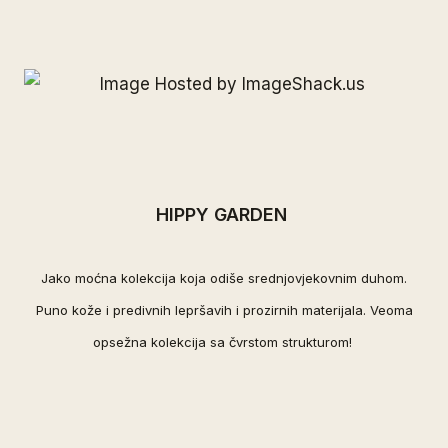
HIPPY GARDEN
Jako moćna kolekcija koja odiše srednjovjekovnim duhom.
Puno kože i predivnih lepršavih i prozirnih materijala. Veoma
opsežna kolekcija sa čvrstom strukturom!