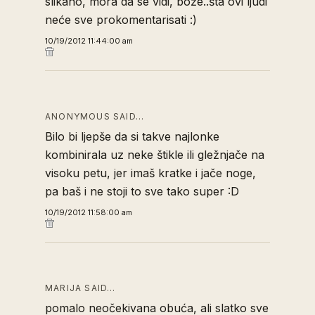
slikano, mora da se vidi, bože..šta ovi ljudi
neće sve prokomentarisati :)
10/19/2012 11:44:00 am
ANONYMOUS SAID…
Bilo bi ljepše da si takve najlonke
kombinirala uz neke štikle ili gležnjače na
visoku petu, jer imaš kratke i jače noge,
pa baš i ne stoji to sve tako super :D
10/19/2012 11:58:00 am
MARIJA SAID…
pomalo neočekivana obuća, ali slatko sve