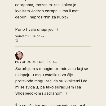
carapama, mozes mi reci kakva je
kvaliteta Jadran carapa, i ima li mat
debljih i neprozirnih za kupiti?
Puno hvala unaprijed! :)
10/19/2012 11:28:00 am
PSYCHOCOUTURE
SAID…
Surađujem s mnogim brendovima koji se
uklapaju u moju estetiku i za čije
proizvode mogu reći da su kvalitetni i da
mi se sviđaju, pa tako surađujem i sa
Shoebedo-om i Jadranom. :)
Što se tiče čarapa, ja sam jedna od onih