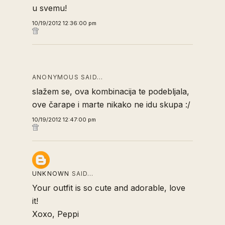
u svemu!
10/19/2012 12:36:00 pm
ANONYMOUS SAID…
slažem se, ova kombinacija te podebljala,
ove čarape i marte nikako ne idu skupa :/
10/19/2012 12:47:00 pm
UNKNOWN
SAID…
Your outfit is so cute and adorable, love
it!
Xoxo, Peppi