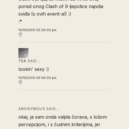
pored onog Clash of 9 ljepotice najviše
sviđa (s ovih event-a!) :)
:*
10/19/2012 05:29:00 pm
TEA
SAID…
lookin' sexy :)
10/19/2012 05:56:00 pm
ANONYMOUS SAID…
okej, ja sam onda valjda čorava, s lošom
percepcijom, i s čudnim kriterijima, jer