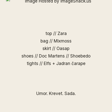
top // Zara
bag //
Mixmoss
skirt //
Oasap
shoes // Doc Martens // Shoebedo
tights // Elfs + Jadran čarape
Umor. Krevet. Sada.