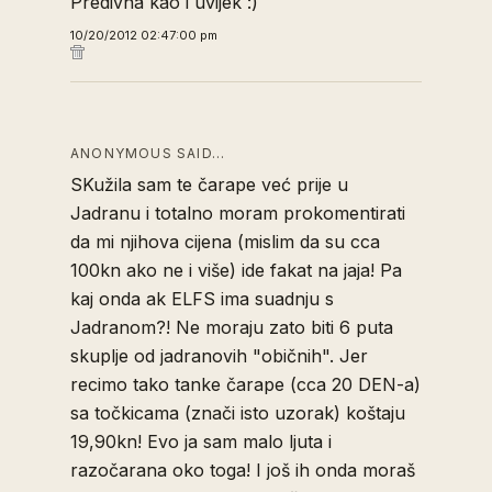
Predivna kao i uvijek :)
10/20/2012 02:47:00 pm
ANONYMOUS SAID…
SKužila sam te čarape već prije u
Jadranu i totalno moram prokomentirati
da mi njihova cijena (mislim da su cca
100kn ako ne i više) ide fakat na jaja! Pa
kaj onda ak ELFS ima suadnju s
Jadranom?! Ne moraju zato biti 6 puta
skuplje od jadranovih "običnih". Jer
recimo tako tanke čarape (cca 20 DEN-a)
sa točkicama (znači isto uzorak) koštaju
19,90kn! Evo ja sam malo ljuta i
razočarana oko toga! I još ih onda moraš