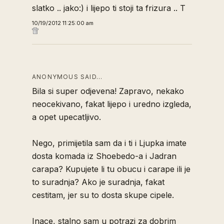
slatko .. jako:) i lijepo ti stoji ta frizura .. T
10/19/2012 11:25:00 am
ANONYMOUS SAID…
Bila si super odjevena! Zapravo, nekako
neocekivano, fakat lijepo i uredno izgleda,
a opet upecatljivo.
Nego, primijetila sam da i ti i Ljupka imate
dosta komada iz Shoebedo-a i Jadran
carapa? Kupujete li tu obucu i carape ili je
to suradnja? Ako je suradnja, fakat
cestitam, jer su to dosta skupe cipele.
Inace, stalno sam u potrazi za dobrim