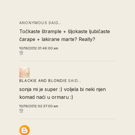
ANONYMOUS SAID…
Točkaste štrample + šljokaste ljubičaste
čarape + lakirane marte? Really?
10/19/2012 01:46:00 am
BLACKIE AND BLONDIE
SAID…
sonja mi je super :) voljela bi neki njen
komad naći u ormaru :)
10/19/2012 02:37:00 am