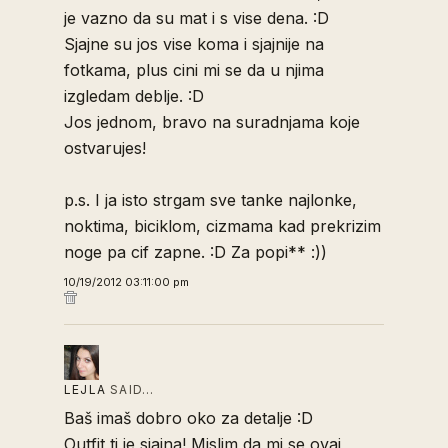
je vazno da su mat i s vise dena. :D
Sjajne su jos vise koma i sjajnije na
fotkama, plus cini mi se da u njima
izgledam deblje. :D
Jos jednom, bravo na suradnjama koje
ostvarujes!
p.s. I ja isto strgam sve tanke najlonke,
noktima, biciklom, cizmama kad prekrizim
noge pa cif zapne. :D Za popi** :))
10/19/2012 03:11:00 pm
LEJLA
SAID…
Baš imaš dobro oko za detalje :D
Outfit ti je sjajna! Mislim da mi se ovaj