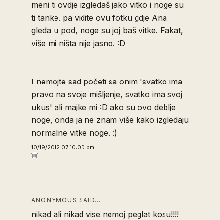
meni ti ovdje izgledaš jako vitko i noge su
ti tanke. pa vidite ovu fotku gdje Ana
gleda u pod, noge su joj baš vitke. Fakat,
više mi ništa nije jasno. :D
I nemojte sad početi sa onim 'svatko ima
pravo na svoje mišljenje, svatko ima svoj
ukus' ali majke mi :D ako su ovo deblje
noge, onda ja ne znam više kako izgledaju
normalne vitke noge. :)
10/19/2012 07:10:00 pm
ANONYMOUS SAID…
nikad ali nikad vise nemoj peglat kosu!!!!