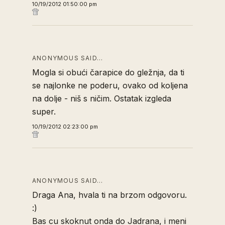
10/19/2012 01:50:00 pm
ANONYMOUS SAID…
Mogla si obući čarapice do gležnja, da ti
se najlonke ne poderu, ovako od koljena
na dolje - niš s ničim. Ostatak izgleda
super.
10/19/2012 02:23:00 pm
ANONYMOUS SAID…
Draga Ana, hvala ti na brzom odgovoru.
:)
Bas cu skoknut onda do Jadrana, i meni