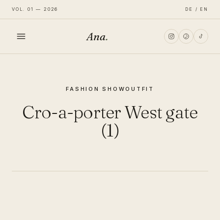
VOL. 01 — 2026
DE / EN
Ana
.
HOME
FASHION SHOW
OUTFIT
FASHION
Cro-a-porter West gate
LIFESTYLE
(1)
TRAVEL