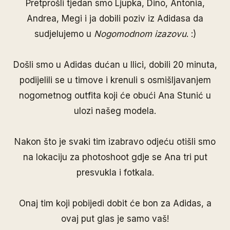
Pretprošli tjedan smo
Ljupka
,
Dino
,
Antonia
,
Andrea
,
Megi
i ja dobili poziv iz Adidasa da
sudjelujemo u
Nogomodnom izazovu
. :)
Došli smo u Adidas dućan u Ilici, dobili 20 minuta,
podijelili se u timove i krenuli s osmišljavanjem
nogometnog outfita koji će obući Ana Stunić u
ulozi našeg modela.
Nakon što je svaki tim izabravo odjeću otišli smo
na lokaciju za photoshoot gdje se Ana tri put
presvukla i fotkala.
Onaj tim koji pobijedi dobit će bon za Adidas, a
ovaj put glas je samo vaš!