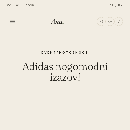
VOL. 01 — 2026
DE / EN
Ana
.
HOME
EVENT
PHOTOSHOOT
FASHION
Adidas nogomodni
LIFESTYLE
izazov!
TRAVEL