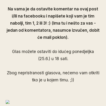
Na vama je da ostavite komentar na ovaj post
i/ili na facebooku i napišete koji vam je tim
nabolji, tim 1, 2 ili 3! :) (Ima tu i nešto za vas -
jedan od komentatora, nasumce izvučen, dobit
će mali poklon).
Glas možete ostaviti do idućeg ponedjeljka
(25.6.) u 18 sati.
Zbog nepristranosti glasova, nećemo vam otkriti
tko je u kojem timu. ;))