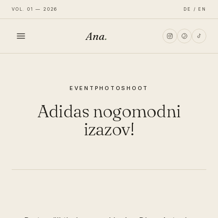
VOL. 01 — 2026
DE / EN
Ana
.
HOME
EVENT
PHOTOSHOOT
FASHION
Adidas nogomodni
LIFESTYLE
izazov!
TRAVEL