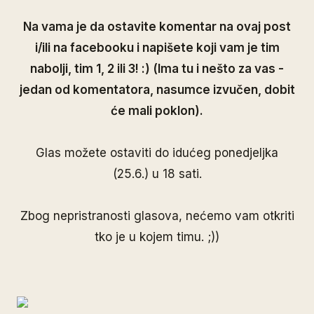
Na vama je da ostavite komentar na ovaj post
i/ili na facebooku i napišete koji vam je tim
nabolji, tim 1, 2 ili 3! :) (Ima tu i nešto za vas -
jedan od komentatora, nasumce izvučen, dobit
će mali poklon).
Glas možete ostaviti do idućeg ponedjeljka
(25.6.) u 18 sati.
Zbog nepristranosti glasova, nećemo vam otkriti
tko je u kojem timu. ;))