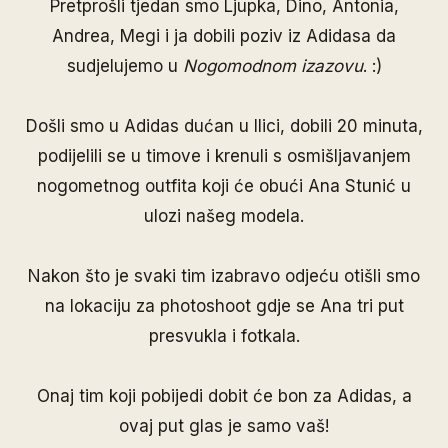
Pretprošli tjedan smo
Ljupka
,
Dino
,
Antonia
,
Andrea
,
Megi
i ja dobili poziv iz Adidasa da
sudjelujemo u
Nogomodnom izazovu
. :)
Došli smo u Adidas dućan u Ilici, dobili 20 minuta,
podijelili se u timove i krenuli s osmišljavanjem
nogometnog outfita koji će obući Ana Stunić u
ulozi našeg modela.
Nakon što je svaki tim izabravo odjeću otišli smo
na lokaciju za photoshoot gdje se Ana tri put
presvukla i fotkala.
Onaj tim koji pobijedi dobit će bon za Adidas, a
ovaj put glas je samo vaš!