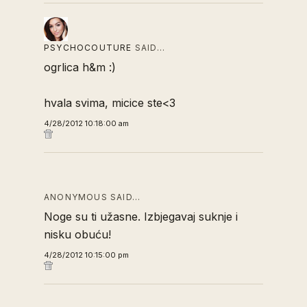
PSYCHOCOUTURE
SAID…
ogrlica h&m :)
hvala svima, micice ste<3
4/28/2012 10:18:00 am
ANONYMOUS SAID…
Noge su ti užasne. Izbjegavaj suknje i
nisku obuću!
4/28/2012 10:15:00 pm