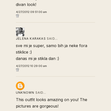
divan look!
4/27/2012 09:51:00 am
JELENA KARAKAS
SAID…
sve mi je super, samo bih ja neke fora
stiklice :)
danas mi je stikla dan :)
4/27/2012 10:29:00 am
UNKNOWN
SAID…
This outfit looks amazing on you! The
pictures are gorgeous!