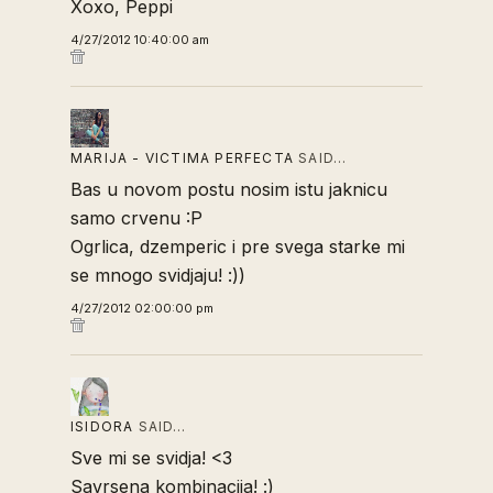
Xoxo, Peppi
4/27/2012 10:40:00 am
MARIJA - VICTIMA PERFECTA
SAID…
Bas u novom postu nosim istu jaknicu
samo crvenu :P
Ogrlica, dzemperic i pre svega starke mi
se mnogo svidjaju! :))
4/27/2012 02:00:00 pm
ISIDORA
SAID…
Sve mi se svidja! <3
Savrsena kombinacija! :)