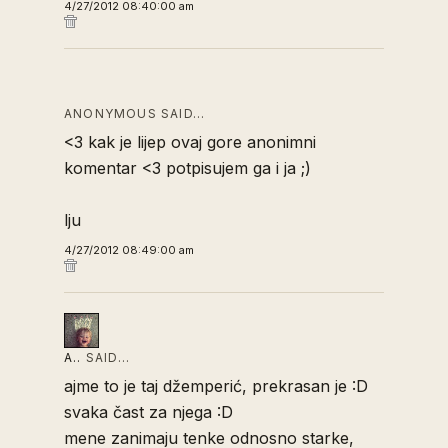
4/27/2012 08:40:00 am
ANONYMOUS SAID…
<3 kak je lijep ovaj gore anonimni
komentar <3 potpisujem ga i ja ;)
lju
4/27/2012 08:49:00 am
A..
SAID…
ajme to je taj džemperić, prekrasan je :D
svaka čast za njega :D
mene zanimaju tenke odnosno starke,