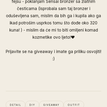
fejsu - poklanjam Sensai bronzer sa zlatnim
česticama (isprobala sam taj bronzer i
oduševljena sam, mislim da bih ga i kupila ako ga
ikad potrošim usprkos tomu što dođe oko 320
kuna! ) - mislim da će mi to biti omiljeni komad
kozmetike ovo ljeto!♥
Prijavite se na giveaway i imate ga priliku osvojiti!
:)
DETAIL
DIY
GIVEAWAY
OUTFIT