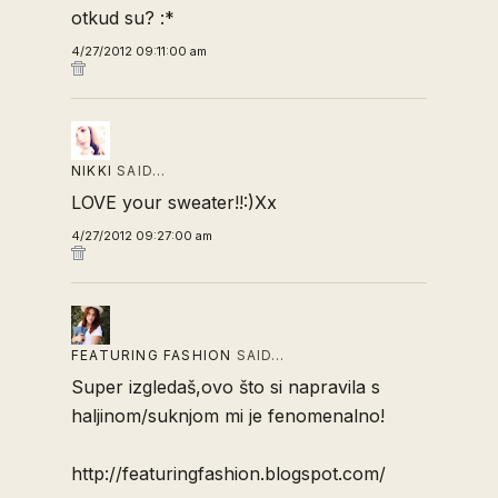
otkud su? :*
4/27/2012 09:11:00 am
NIKKI
SAID…
LOVE your sweater!!:)Xx
4/27/2012 09:27:00 am
FEATURING FASHION
SAID…
Super izgledaš,ovo što si napravila s
haljinom/suknjom mi je fenomenalno!
http://featuringfashion.blogspot.com/