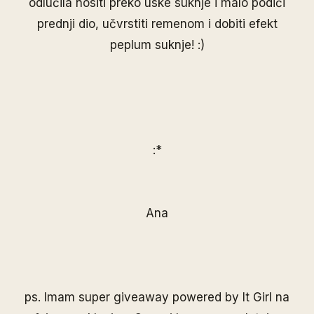
odlučila nositi preko uske suknje i malo podići
prednji dio, učvrstiti remenom i dobiti efekt
peplum suknje! :)
:*
Ana
ps. Imam super giveaway powered by
It Girl
na