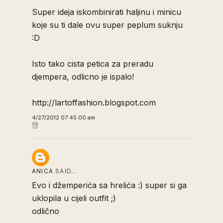
Super ideja iskombinirati haljinu i minicu
koje su ti dale ovu super peplum suknju
:D
Isto tako cista petica za preradu
djempera, odlicno je ispalo!
http://lartoffashion.blogspot.com
4/27/2012 07:45:00 am
ANICA
SAID…
Evo i džemperića sa hrelića :) super si ga
uklopila u cijeli outfit ;)
odlično