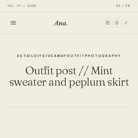
VOL. 01 — 2026
DE / EN
Ana
.
HOME
DETAIL
DIY
GIVEAWAY
OUTFIT
PHOTOGRAPHY
FASHION
Outfit post // Mint
LIFESTYLE
sweater and peplum skirt
TRAVEL