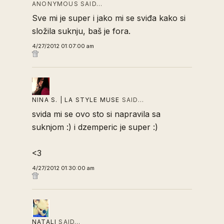
ANONYMOUS SAID…
Sve mi je super i jako mi se sviđa kako si
složila suknju, baš je fora.
4/27/2012 01:07:00 am
NINA S. | LA STYLE MUSE
SAID…
svida mi se ovo sto si napravila sa
suknjom :) i dzemperic je super :)
<3
4/27/2012 01:30:00 am
NATALI
SAID…