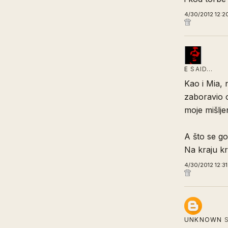
4/30/2012 12:2
E
SAID…
Kao i Mia, 
zaboravio o
moje mišlje
A što se go
Na kraju kra
4/30/2012 12:3
UNKNOWN
S