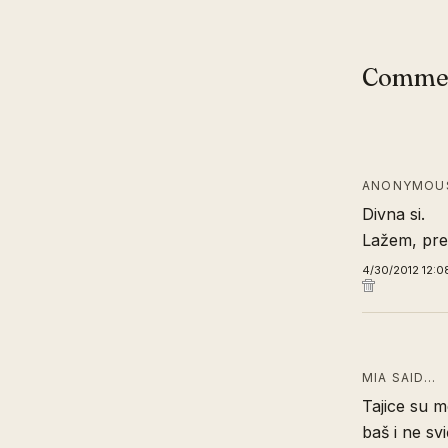
Comme
ANONYMOUS
Divna si.
Lažem, pred
4/30/2012 12:0
MIA SAID…
Tajice su m
baš i ne sv