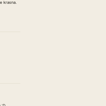
je krasna.
D :D