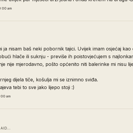
0:00 am
ni ja nisam baš neki pobornik tajici. Uvijek imam osjećaj kao
bući hlače ili suknju - previše ih poistovjećujem s najlonk
nje nije mjerodavno, pošto općenito niti balerinke mi nisu lij
rnjeg dijela tiče, košulja mi se iznimno sviđa.
jeva tebi to sve jako lijepo stoji :)
1:00 am
AID…