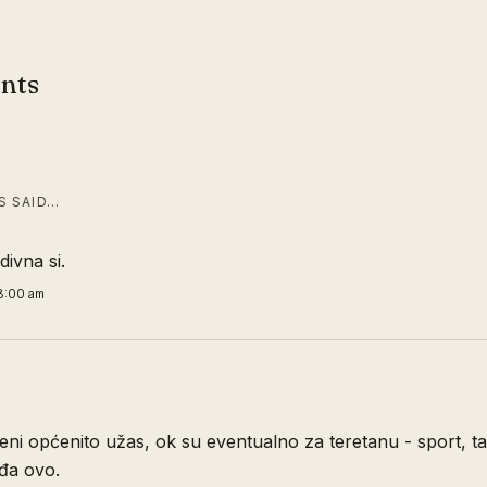
nts
 SAID…
ivna si.
8:00 am
eni općenito užas, ok su eventualno za teretanu - sport, t
iđa ovo.