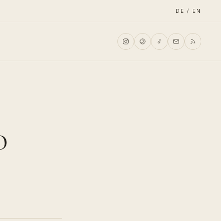
DE / EN
o