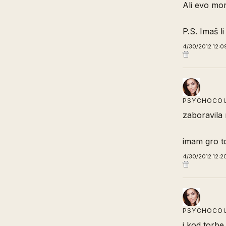
Ali evo mor
P.S. Imaš l
4/30/2012 12:0
PSYCHOCO
zaboravila 
imam gro to
4/30/2012 12:2
PSYCHOCO
i kod torbe