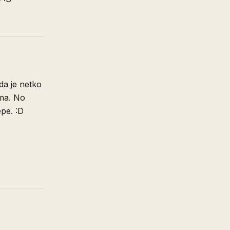
 da je netko
ama. No
epe. :D