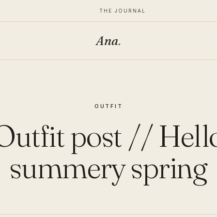
THE JOURNAL
Ana
.
OUTFIT
Outfit post // Hell
summery spring