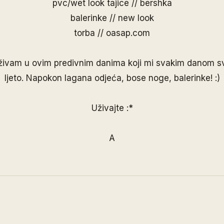
pvc/wet look tajice // bershka
balerinke // new look
torba // oasap.com
živam u ovim predivnim danima koji mi svakim danom s
ljeto. Napokon lagana odjeća, bose noge, balerinke! :)
Uživajte :*
A