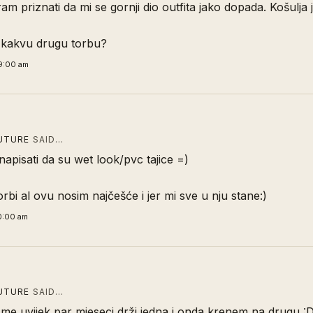
am priznati da mi se gornji dio outfita jako dopada. Košulja 
i kakvu drugu torbu?
9:00 am
UTURE
SAID…
napisati da su wet look/pvc tajice =)
rbi al ovu nosim najčešće i jer mi sve u nju stane:)
0:00 am
UTURE
SAID…
 me uvijek par mjeseci drži jedna i onda krenem na drugu :