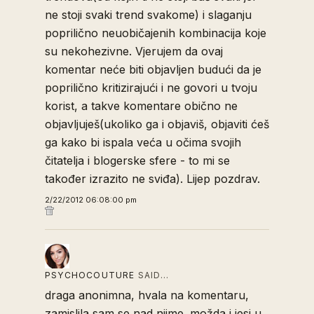
ne stoji svaki trend svakome) i slaganju
poprilično neuobičajenih kombinacija koje
su nekohezivne. Vjerujem da ovaj
komentar neće biti objavljen budući da je
poprilično kritizirajući i ne govori u tvoju
korist, a takve komentare obično ne
objavljuješ(ukoliko ga i objaviš, objaviti ćeš
ga kako bi ispala veća u očima svojih
čitatelja i blogerske sfere - to mi se
također izrazito ne sviđa). Lijep pozdrav.
2/22/2012 06:08:00 pm
PSYCHOCOUTURE
SAID…
draga anonimna, hvala na komentaru,
zamislila sam se nad njime. možda i jesi u