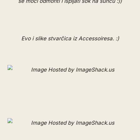
se moći odmoriti i ispijati sok na suncu :))
Evo i slike stvarčica iz Accessoiresa. :)