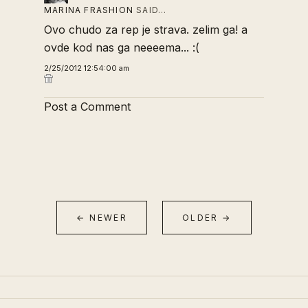
MARINA FRASHION
SAID…
Ovo chudo za rep je strava. zelim ga! a
ovde kod nas ga neeeema... :(
2/25/2012 12:54:00 am
Post a Comment
← NEWER
OLDER →