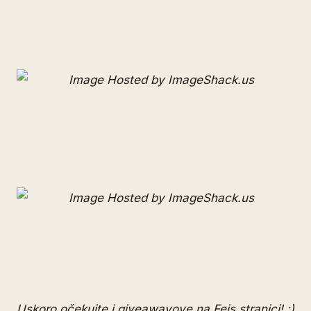
Uskoro očekujte i giveawayove na
Fejs stranici
! :)