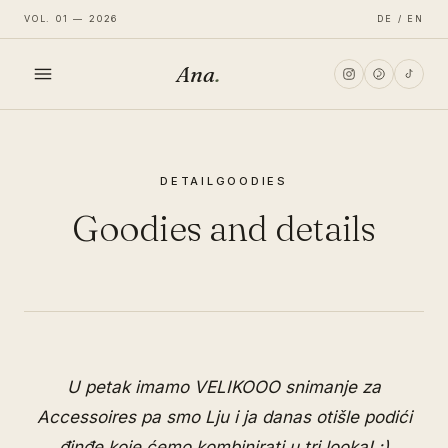
VOL. 01 — 2026
DE / EN
Ana
.
HOME
DETAIL
GOODIES
FASHION
Goodies and details
LIFESTYLE
TRAVEL
U petak imamo VELIKOOO snimanje za
Accessoires pa smo Lju i ja danas otišle podići
đinđe koje ćemo kombinirati u tri looka! :)