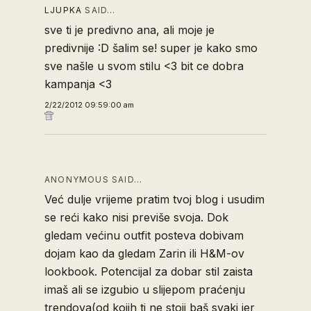
LJUPKA
SAID…
sve ti je predivno ana, ali moje je
predivnije :D šalim se! super je kako smo
sve našle u svom stilu <3 bit ce dobra
kampanja <3
2/22/2012 09:59:00 am
ANONYMOUS SAID…
Već dulje vrijeme pratim tvoj blog i usudim
se reći kako nisi previše svoja. Dok
gledam većinu outfit posteva dobivam
dojam kao da gledam Zarin ili H&M-ov
lookbook. Potencijal za dobar stil zaista
imaš ali se izgubio u slijepom praćenju
trendova(od kojih ti ne stoji baš svaki jer