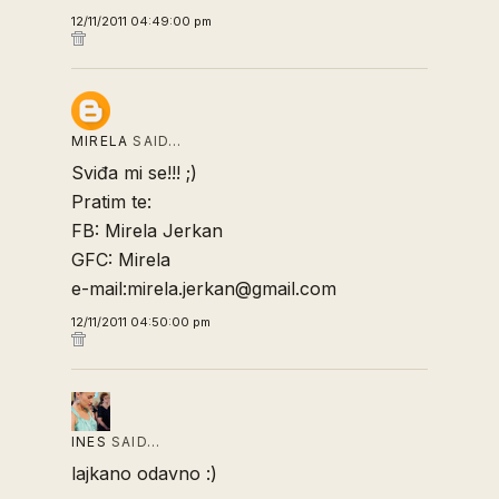
12/11/2011 04:49:00 pm
MIRELA
SAID…
Sviđa mi se!!! ;)
Pratim te:
FB: Mirela Jerkan
GFC: Mirela
e-mail:mirela.jerkan@gmail.com
12/11/2011 04:50:00 pm
INES
SAID…
lajkano odavno :)