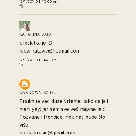
12/11/2011 04:40:00 pm
KATARINA
SAID…
preslatka je :D
k.bernatovic@hotmail.com
12/11/2011 04:41:00 pm
UNKNOWN
SAID…
Pratim te već duže vrijeme, tako da je i
meni yay! jer sam sve već napravila :)
Pozvane i frendice, nek nas bude što
više!
melita.kresic@gmail.com