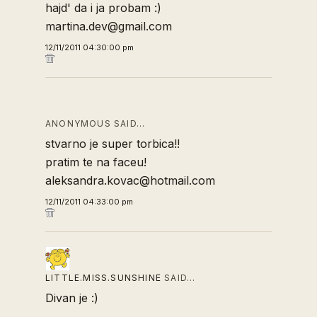
hajd' da i ja probam :)
martina.dev@gmail.com
12/11/2011 04:30:00 pm
ANONYMOUS SAID…
stvarno je super torbica!!
pratim te na faceu!
aleksandra.kovac@hotmail.com
12/11/2011 04:33:00 pm
LITTLE.MISS.SUNSHINE
SAID…
Divan je :)