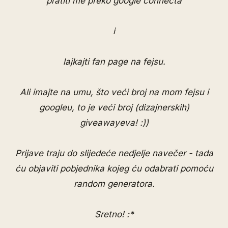
pratiti me preko google connecta
i
lajkajti fan page na fejsu
.
Ali imajte na umu, što veći broj na mom fejsu i
googleu, to je veći broj (dizajnerskih)
giveawayeva! :))
Prijave traju do slijedeće nedjelje navečer - tada
ću objaviti pobjednika kojeg ću odabrati pomoću
random generatora.
Sretno! :*