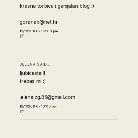
krasna torbica i genijalan blog :)
goranab@net.hr
12/11/2011 07:08:00 pm
JELENA SAID…
ljubicasta!!!
trebas mi :)
jelena.zg.85@gmail.com
12/11/2011 07:10:00 pm