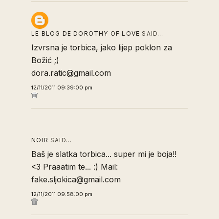
LE BLOG DE DOROTHY OF LOVE
SAID…
Izvrsna je torbica, jako lijep poklon za
Božić ;)
dora.ratic@gmail.com
12/11/2011 09:39:00 pm
NOIR
SAID…
Baš je slatka torbica... super mi je boja!!
<3 Praaatim te... :) Mail:
fake.sljokica@gmail.com
12/11/2011 09:58:00 pm