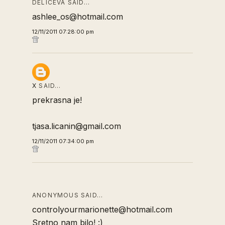
DELICEVA SAID…
ashlee_os@hotmail.com
12/11/2011 07:28:00 pm
X
SAID…
prekrasna je!
tjasa.licanin@gmail.com
12/11/2011 07:34:00 pm
ANONYMOUS SAID…
controlyourmarionette@hotmail.com
Sretno nam bilo! :)