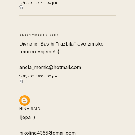
12/11/2011 05:44:00 pm
ANONYMOUS SAID…
Divna je, Bas bi "razbila" ovo zimsko
tmurno vrijeme! :)
anela_memic@hotmail.com
12/11/2011 06:05:00 pm
NINA
SAID…
lijepa :)
nikolina4355@gmail.com