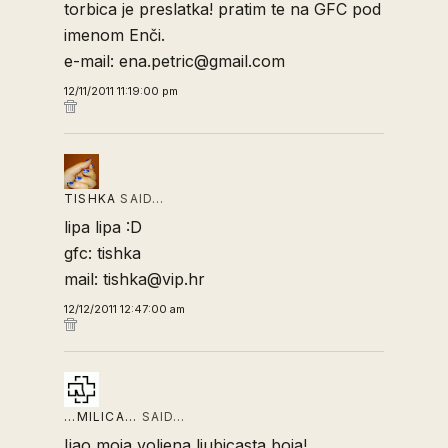
torbica je preslatka! pratim te na GFC pod
imenom Enči.
e-mail: ena.petric@gmail.com
12/11/2011 11:19:00 pm
TISHKA
SAID…
lipa lipa :D
gfc: tishka
mail: tishka@vip.hr
12/12/2011 12:47:00 am
...MILICA...
SAID…
Ijao moja voljena ljubicasta boja!