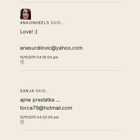
ANAONHEELS
SAID…
Love! :)
anasurdilovic@yahoo.com
12/11/2011 04:19:00 pm
SANJA
SAID…
ajme preslatka ...
torca79@hotmail.com
12/11/2011 04:22:00 pm