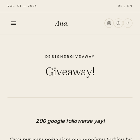
VOL. 01 — 2026
DE / EN
Ana
.
HOME
DESIGNER
GIVEAWAY
FASHION
Giveaway!
LIFESTYLE
TRAVEL
200 google followersa yay!
Ovaj put vam poklanjam ovu predivnu torbicu by