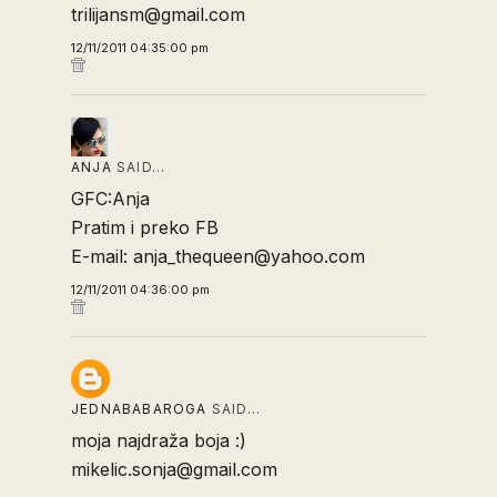
trilijansm@gmail.com
12/11/2011 04:35:00 pm
ANJA
SAID…
GFC:Anja
Pratim i preko FB
E-mail: anja_thequeen@yahoo.com
12/11/2011 04:36:00 pm
JEDNABABAROGA
SAID…
moja najdraža boja :)
mikelic.sonja@gmail.com