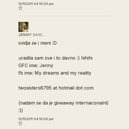
12/11/2011 04:19:00 pm
JENNY
SAID…
svidja se i meni :D
uradila sam sve i to davno :) hihihi
GFC ime: Jenny
fb ime: My dreams and my reality
twosisters8795 at hotmail dot com
(nadam se da je giveaway internaconalni)
:))
12/11/2011 04:19:00 pm