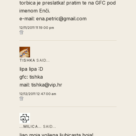
torbica je preslatka! pratim te na GFC pod
imenom Enči.
e-mail: ena.petric@gmail.com
12/11/2011 11:19:00 pm
TISHKA
SAID…
lipa lipa :D
gfc: tishka
mail: tishka@vip.hr
12/12/2011 12:47:00 am
...MILICA...
SAID…
Ijao moja voljena ljubicasta boja!