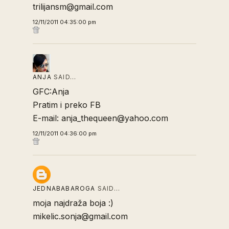
trilijansm@gmail.com
12/11/2011 04:35:00 pm
ANJA
SAID…
GFC:Anja
Pratim i preko FB
E-mail: anja_thequeen@yahoo.com
12/11/2011 04:36:00 pm
JEDNABABAROGA
SAID…
moja najdraža boja :)
mikelic.sonja@gmail.com