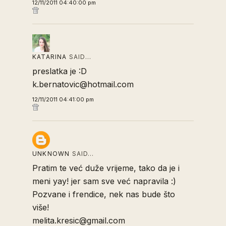
12/11/2011 04:40:00 pm
KATARINA
SAID…
preslatka je :D
k.bernatovic@hotmail.com
12/11/2011 04:41:00 pm
UNKNOWN
SAID…
Pratim te već duže vrijeme, tako da je i
meni yay! jer sam sve već napravila :)
Pozvane i frendice, nek nas bude što
više!
melita.kresic@gmail.com