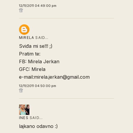
12/11/2011 04:49:00 pm
MIRELA
SAID…
Sviđa mi se!!! ;)
Pratim te:
FB: Mirela Jerkan
GFC: Mirela
e-mail:mirela.jerkan@gmail.com
12/11/2011 04:50:00 pm
INES
SAID…
lajkano odavno :)