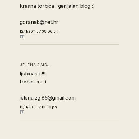
krasna torbica i genijalan blog :)
goranab@net.hr
12/11/2011 07:08:00 pm
JELENA SAID…
ljubicasta!!!
trebas mi :)
jelena.zg.85@gmail.com
12/11/2011 07:10:00 pm