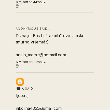
12/11/2011 05:44:00 pm
ANONYMOUS SAID…
Divna je, Bas bi "razbila" ovo zimsko
tmurno vrijeme! :)
anela_memic@hotmail.com
12/11/2011 06:05:00 pm
NINA
SAID…
lijepa :)
nikolina4355@gmail.com