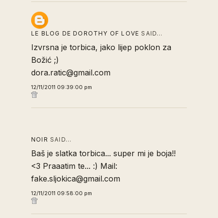
LE BLOG DE DOROTHY OF LOVE
SAID…
Izvrsna je torbica, jako lijep poklon za
Božić ;)
dora.ratic@gmail.com
12/11/2011 09:39:00 pm
NOIR
SAID…
Baš je slatka torbica... super mi je boja!!
<3 Praaatim te... :) Mail:
fake.sljokica@gmail.com
12/11/2011 09:58:00 pm