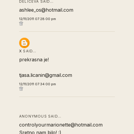
DELICEVA SAID…
ashlee_os@hotmail.com
12/11/2011 07:28:00 pm
X
SAID…
prekrasna je!
tjasa.licanin@gmail.com
12/11/2011 07:34:00 pm
ANONYMOUS SAID…
controlyourmarionette@hotmail.com
Sretno nam bilo! :)