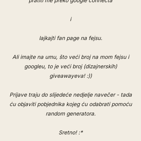
pratiti me preko google connecta
i
lajkajti fan page na fejsu
.
Ali imajte na umu, što veći broj na mom fejsu i
googleu, to je veći broj (dizajnerskih)
giveawayeva! :))
Prijave traju do slijedeće nedjelje navečer - tada
ću objaviti pobjednika kojeg ću odabrati pomoću
random generatora.
Sretno! :*