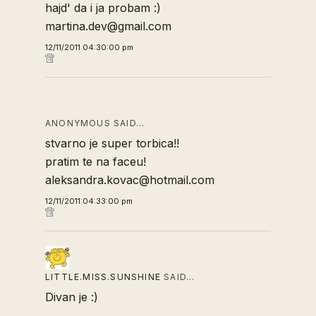
hajd' da i ja probam :)
martina.dev@gmail.com
12/11/2011 04:30:00 pm
ANONYMOUS SAID…
stvarno je super torbica!!
pratim te na faceu!
aleksandra.kovac@hotmail.com
12/11/2011 04:33:00 pm
LITTLE.MISS.SUNSHINE
SAID…
Divan je :)