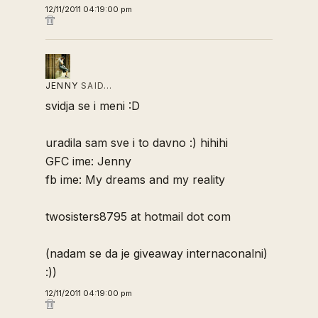
12/11/2011 04:19:00 pm
JENNY
SAID…
svidja se i meni :D
uradila sam sve i to davno :) hihihi
GFC ime: Jenny
fb ime: My dreams and my reality
twosisters8795 at hotmail dot com
(nadam se da je giveaway internaconalni)
:))
12/11/2011 04:19:00 pm