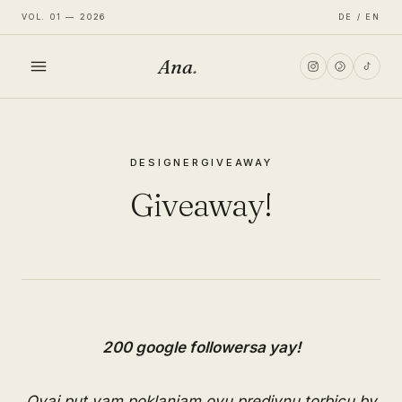
VOL. 01 — 2026
DE / EN
Ana
.
HOME
DESIGNER
GIVEAWAY
FASHION
Giveaway!
LIFESTYLE
TRAVEL
200 google followersa yay!
Ovaj put vam poklanjam ovu predivnu torbicu by