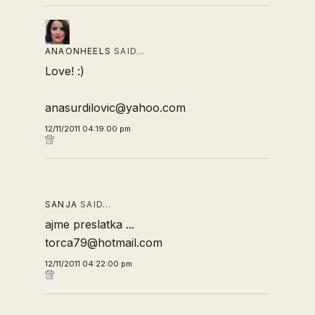
ANAONHEELS
SAID…
Love! :)
anasurdilovic@yahoo.com
12/11/2011 04:19:00 pm
SANJA
SAID…
ajme preslatka ...
torca79@hotmail.com
12/11/2011 04:22:00 pm