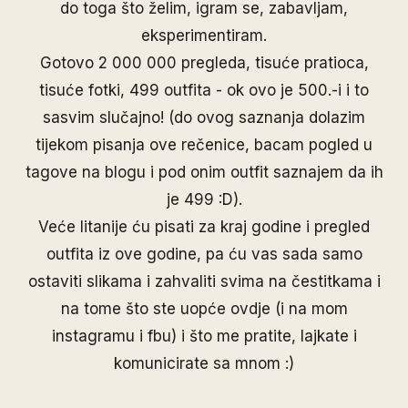
do toga što želim, igram se, zabavljam,
eksperimentiram.
Gotovo 2 000 000 pregleda, tisuće pratioca,
tisuće fotki, 499 outfita - ok ovo je 500.-i i to
sasvim slučajno! (do ovog saznanja dolazim
tijekom pisanja ove rečenice, bacam pogled u
tagove na blogu i pod onim outfit saznajem da ih
je 499 :D).
Veće litanije ću pisati za kraj godine i pregled
outfita iz ove godine, pa ću vas sada samo
ostaviti slikama i zahvaliti svima na čestitkama i
na tome što ste uopće ovdje (i na mom
instagramu i fbu) i što me pratite, lajkate i
komunicirate sa mnom :)