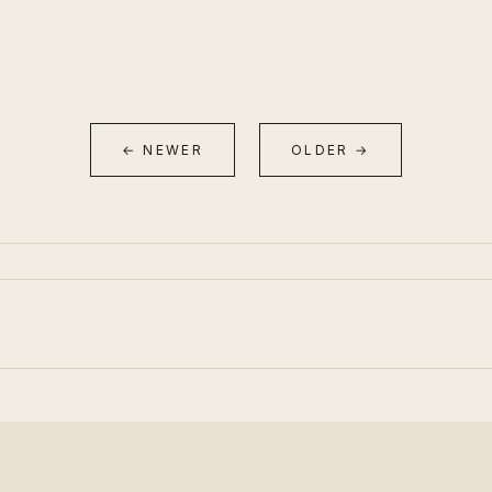
← NEWER
OLDER →