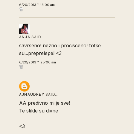
6/20/2013 11:13:00 am
ANJA
SAID…
savrseno! nezno i procisceno! fotke
su...preprelepe! <3
6/20/2013 11:28:00 am
AJNAUDREY
SAID…
AA predivno mi je sve!
Te stikle su divne
<3