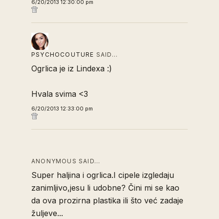
6/20/2013 12:30:00 pm
PSYCHOCOUTURE
SAID…
Ogrlica je iz Lindexa :)
Hvala svima <3
6/20/2013 12:33:00 pm
ANONYMOUS SAID…
Super haljina i ogrlica.I cipele izgledaju
zanimljivo,jesu li udobne? Čini mi se kao
da ova prozirna plastika ili što već zadaje
žuljeve...