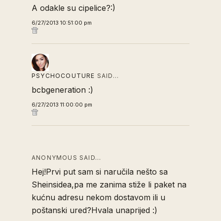
A odakle su cipelice?:)
6/27/2013 10:51:00 pm
PSYCHOCOUTURE
SAID…
bcbgeneration :)
6/27/2013 11:00:00 pm
ANONYMOUS SAID…
Hej!Prvi put sam si naručila nešto sa
Sheinsidea,pa me zanima stiže li paket na
kućnu adresu nekom dostavom ili u
poštanski ured?Hvala unaprijed :)