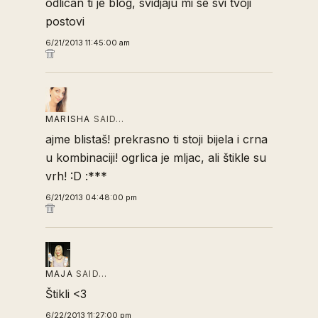
odlican ti je blog, svidjaju mi se svi tvoji
postovi
6/21/2013 11:45:00 am
MARISHA
SAID…
ajme blistaš! prekrasno ti stoji bijela i crna
u kombinaciji! ogrlica je mljac, ali štikle su
vrh! :D :***
6/21/2013 04:48:00 pm
MAJA
SAID…
Štikli <3
6/22/2013 11:27:00 pm