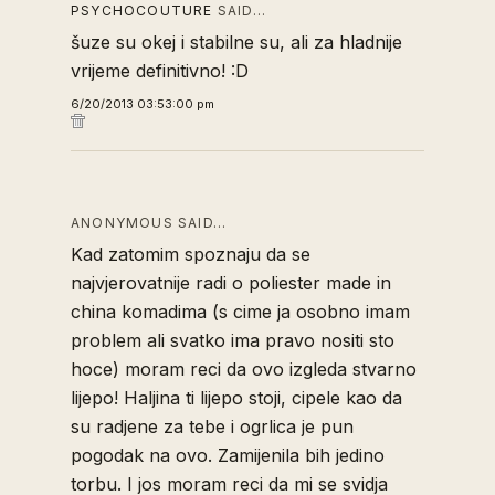
PSYCHOCOUTURE
SAID…
šuze su okej i stabilne su, ali za hladnije
vrijeme definitivno! :D
6/20/2013 03:53:00 pm
ANONYMOUS SAID…
Kad zatomim spoznaju da se
najvjerovatnije radi o poliester made in
china komadima (s cime ja osobno imam
problem ali svatko ima pravo nositi sto
hoce) moram reci da ovo izgleda stvarno
lijepo! Haljina ti lijepo stoji, cipele kao da
su radjene za tebe i ogrlica je pun
pogodak na ovo. Zamijenila bih jedino
torbu. I jos moram reci da mi se svidja