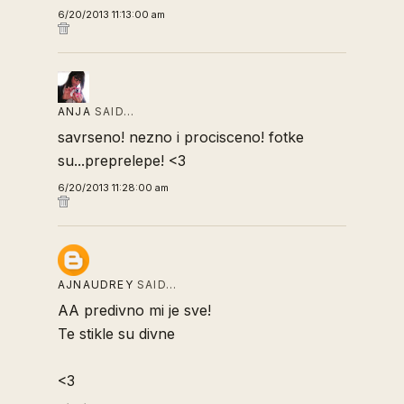
6/20/2013 11:13:00 am
ANJA
SAID…
savrseno! nezno i procisceno! fotke
su...preprelepe! <3
6/20/2013 11:28:00 am
AJNAUDREY
SAID…
AA predivno mi je sve!
Te stikle su divne
<3