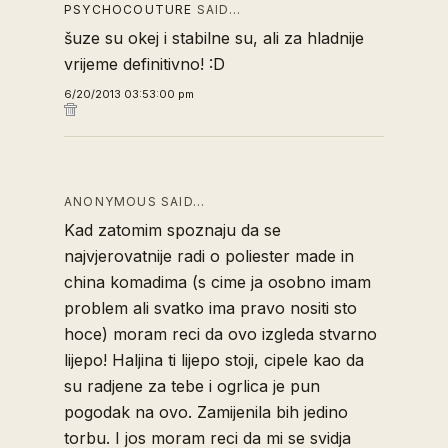
PSYCHOCOUTURE
SAID…
šuze su okej i stabilne su, ali za hladnije
vrijeme definitivno! :D
6/20/2013 03:53:00 pm
ANONYMOUS SAID…
Kad zatomim spoznaju da se
najvjerovatnije radi o poliester made in
china komadima (s cime ja osobno imam
problem ali svatko ima pravo nositi sto
hoce) moram reci da ovo izgleda stvarno
lijepo! Haljina ti lijepo stoji, cipele kao da
su radjene za tebe i ogrlica je pun
pogodak na ovo. Zamijenila bih jedino
torbu. I jos moram reci da mi se svidja