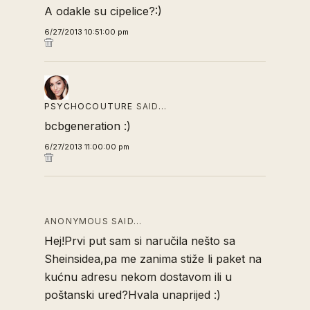
A odakle su cipelice?:)
6/27/2013 10:51:00 pm
PSYCHOCOUTURE
SAID…
bcbgeneration :)
6/27/2013 11:00:00 pm
ANONYMOUS SAID…
Hej!Prvi put sam si naručila nešto sa
Sheinsidea,pa me zanima stiže li paket na
kućnu adresu nekom dostavom ili u
poštanski ured?Hvala unaprijed :)