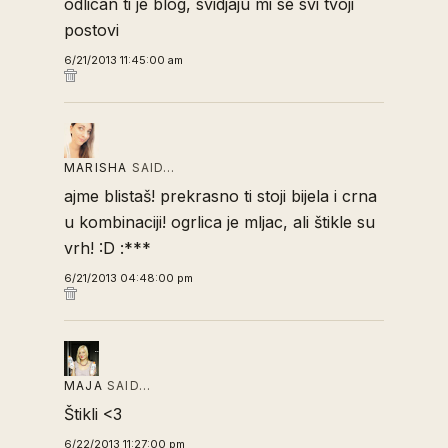
odlican ti je blog, svidjaju mi se svi tvoji
postovi
6/21/2013 11:45:00 am
MARISHA
SAID…
ajme blistaš! prekrasno ti stoji bijela i crna
u kombinaciji! ogrlica je mljac, ali štikle su
vrh! :D :***
6/21/2013 04:48:00 pm
MAJA
SAID…
Štikli <3
6/22/2013 11:27:00 pm