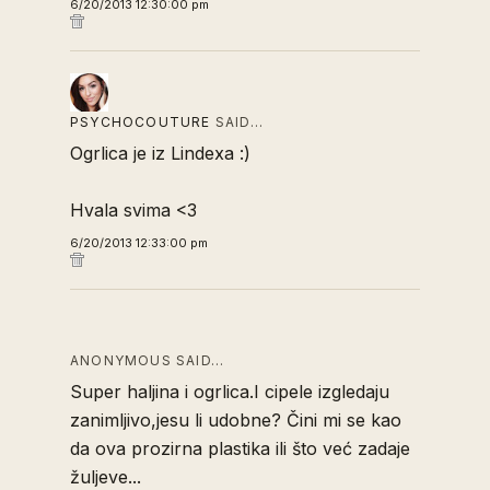
6/20/2013 12:30:00 pm
PSYCHOCOUTURE
SAID…
Ogrlica je iz Lindexa :)
Hvala svima <3
6/20/2013 12:33:00 pm
ANONYMOUS SAID…
Super haljina i ogrlica.I cipele izgledaju
zanimljivo,jesu li udobne? Čini mi se kao
da ova prozirna plastika ili što već zadaje
žuljeve...