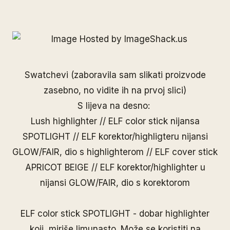
Swatchevi (zaboravila sam slikati proizvode
zasebno, no vidite ih na prvoj slici)
S lijeva na desno:
Lush highlighter //
ELF color stick nijansa
SPOTLIGHT
//
ELF korektor/highligteru nijansi
GLOW/FAIR, dio s highlighterom
//
ELF cover stick
APRICOT BEIGE
//
ELF korektor/highlighter u
nijansi GLOW/FAIR, dio s korektorom
ELF color stick SPOTLIGHT - dobar highlighter
koji, miriše limunasto. Može se koristiti na