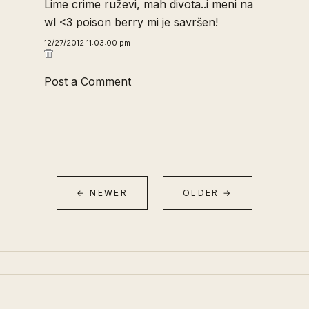
Lime crime ruževi, mah divota..i meni na
wl <3 poison berry mi je savršen!
12/27/2012 11:03:00 pm
Post a Comment
← NEWER
OLDER →