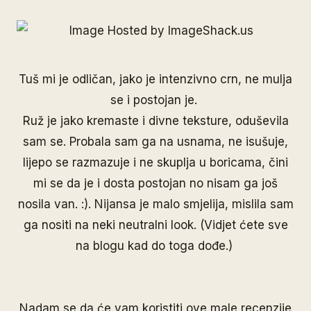
Tuš mi je odličan, jako je intenzivno crn, ne mulja
se i postojan je.
Ruž je jako kremaste i divne teksture, oduševila
sam se. Probala sam ga na usnama, ne isušuje,
lijepo se razmazuje i ne skuplja u boricama, čini
mi se da je i dosta postojan no nisam ga još
nosila van. :). Nijansa je malo smjelija, mislila sam
ga nositi na neki neutralni look. (Vidjet ćete sve
na blogu kad do toga dođe.)
Nadam se da će vam koristiti ove male recenzije