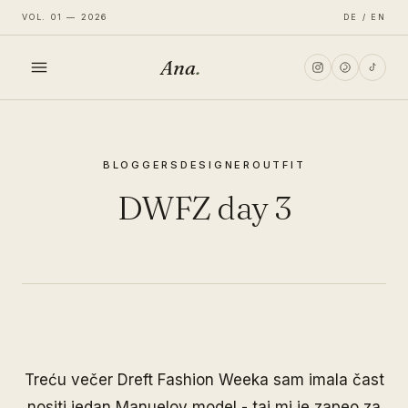
VOL. 01 — 2026
DE / EN
Ana
.
HOME
BLOGGERS
DESIGNER
OUTFIT
FASHION
DWFZ day 3
LIFESTYLE
TRAVEL
Treću večer Dreft Fashion Weeka sam imala čast
nositi jedan Manuelov model - taj mi je zapeo za