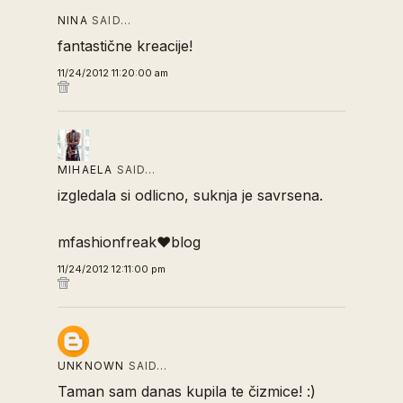
NINA
SAID…
fantastične kreacije!
11/24/2012 11:20:00 am
MIHAELA
SAID…
izgledala si odlicno, suknja je savrsena.
mfashionfreak♥blog
11/24/2012 12:11:00 pm
UNKNOWN
SAID…
Taman sam danas kupila te čizmice! :)