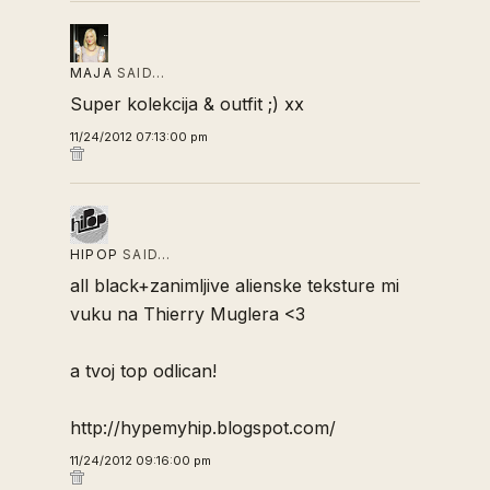
MAJA
SAID…
Super kolekcija & outfit ;) xx
11/24/2012 07:13:00 pm
HIPOP
SAID…
all black+zanimljive alienske teksture mi
vuku na Thierry Muglera <3
a tvoj top odlican!
http://hypemyhip.blogspot.com/
11/24/2012 09:16:00 pm