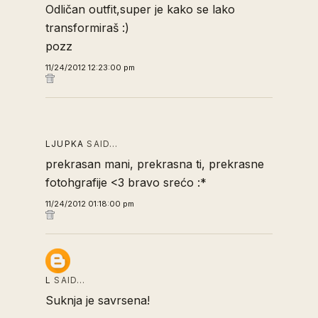
Odličan outfit,super je kako se lako
transformiraš :)
pozz
11/24/2012 12:23:00 pm
LJUPKA
SAID…
prekrasan mani, prekrasna ti, prekrasne
fotohgrafije <3 bravo srećo :*
11/24/2012 01:18:00 pm
L
SAID…
Suknja je savrsena!