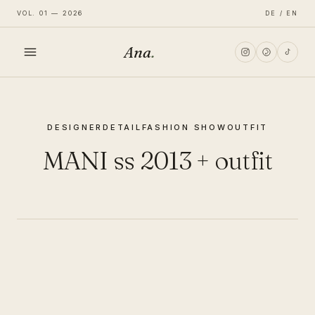
VOL. 01 — 2026
DE / EN
Ana
.
HOME
DESIGNER
DETAIL
FASHION SHOW
OUTFIT
FASHION
MANI ss 2013 + outfit
LIFESTYLE
TRAVEL