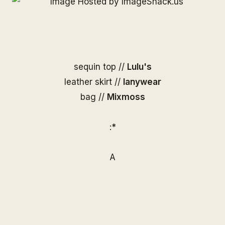
sequin top //
Lulu's
leather skirt //
Ianywear
bag //
Mixmoss
:*
A