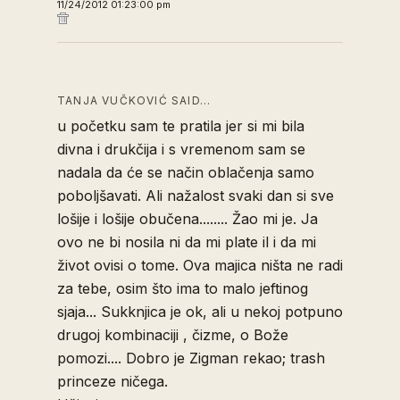
11/24/2012 01:23:00 pm
TANJA VUČKOVIĆ SAID…
u početku sam te pratila jer si mi bila
divna i drukčija i s vremenom sam se
nadala da će se način oblačenja samo
poboljšavati. Ali nažalost svaki dan si sve
lošije i lošije obučena........ Žao mi je. Ja
ovo ne bi nosila ni da mi plate il i da mi
život ovisi o tome. Ova majica ništa ne radi
za tebe, osim što ima to malo jeftinog
sjaja... Sukknjica je ok, ali u nekoj potpuno
drugoj kombinaciji , čizme, o Bože
pomozi.... Dobro je Zigman rekao; trash
princeze ničega.