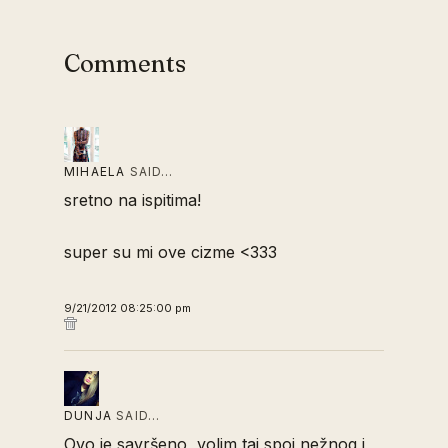
Comments
MIHAELA
SAID…
sretno na ispitima!
super su mi ove cizme <333
9/21/2012 08:25:00 pm
DUNJA
SAID…
Ovo je savršeno, volim taj spoj nežnog i