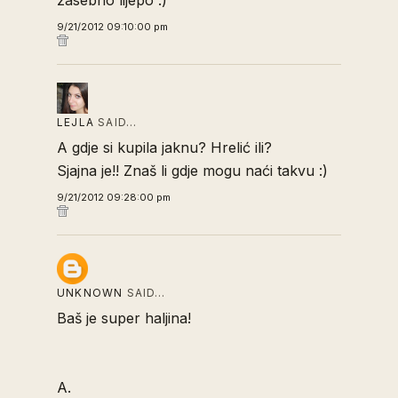
zasebno lijepo :)
9/21/2012 09:10:00 pm
LEJLA
SAID…
A gdje si kupila jaknu? Hrelić ili?
Sjajna je!! Znaš li gdje mogu naći takvu :)
9/21/2012 09:28:00 pm
UNKNOWN
SAID…
Baš je super haljina!
A.