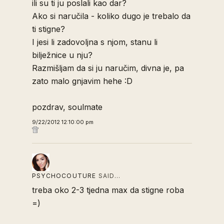
ili su ti ju poslali kao dar?
Ako si naručila - koliko dugo je trebalo da
ti stigne?
I jesi li zadovoljna s njom, stanu li
bilježnice u nju?
Razmišljam da si ju naručim, divna je, pa
zato malo gnjavim hehe :D
pozdrav, soulmate
9/22/2012 12:10:00 pm
PSYCHOCOUTURE
SAID…
treba oko 2-3 tjedna max da stigne roba
=)