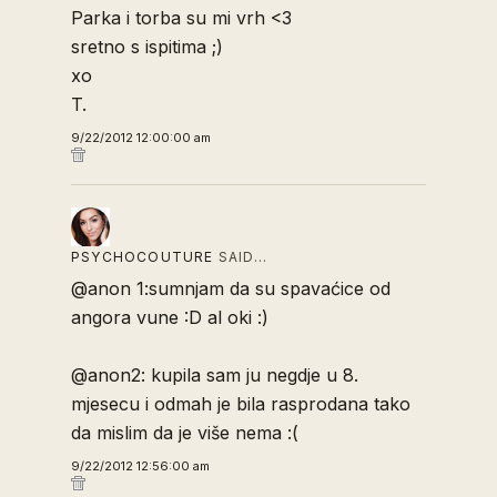
Parka i torba su mi vrh <3
sretno s ispitima ;)
xo
T.
9/22/2012 12:00:00 am
PSYCHOCOUTURE
SAID…
@anon 1:sumnjam da su spavaćice od
angora vune :D al oki :)
@anon2: kupila sam ju negdje u 8.
mjesecu i odmah je bila rasprodana tako
da mislim da je više nema :(
9/22/2012 12:56:00 am