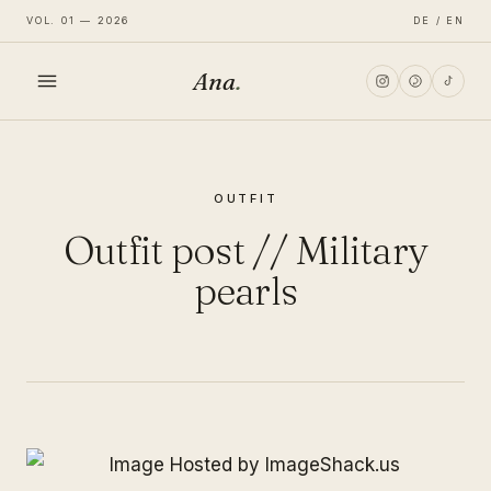
VOL. 01 — 2026
DE / EN
Ana
.
HOME
OUTFIT
FASHION
Outfit post // Military
LIFESTYLE
pearls
TRAVEL