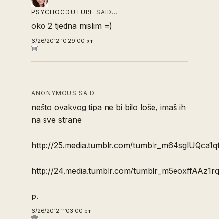
PSYCHOCOUTURE
SAID…
oko 2 tjedna mislim =)
6/26/2012 10:29:00 pm
ANONYMOUS SAID…
nešto ovakvog tipa ne bi bilo loše, imaš ih
na sve strane
http://25.media.tumblr.com/tumblr_m64sglUQca1qf
http://24.media.tumblr.com/tumblr_m5eoxffAAz1rqh
p.
6/26/2012 11:03:00 pm