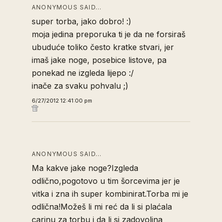
ANONYMOUS SAID…
super torba, jako dobro! :)
moja jedina preporuka ti je da ne forsiraš
ubuduće toliko često kratke stvari, jer
imaš jake noge, posebice listove, pa
ponekad ne izgleda lijepo :/
inače za svaku pohvalu ;)
6/27/2012 12:41:00 pm
ANONYMOUS SAID…
Ma kakve jake noge?Izgleda
odlično,pogotovo u tim šorcevima jer je
vitka i zna ih super kombinirat.Torba mi je
odlična!Možeš li mi reć da li si plaćala
carinu za torbu i da li si zadovoljna