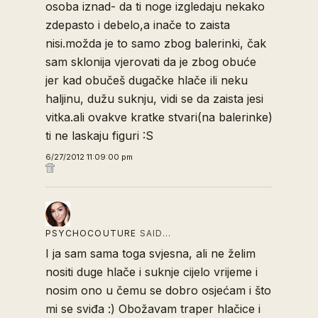
osoba iznad- da ti noge izgledaju nekako
zdepasto i debelo,a inače to zaista
nisi.možda je to samo zbog balerinki, čak
sam sklonija vjerovati da je zbog obuće
jer kad obučeš dugačke hlače ili neku
haljinu, dužu suknju, vidi se da zaista jesi
vitka.ali ovakve kratke stvari(na balerinke)
ti ne laskaju figuri :S
6/27/2012 11:09:00 pm
PSYCHOCOUTURE
SAID…
I ja sam sama toga svjesna, ali ne želim
nositi duge hlače i suknje cijelo vrijeme i
nosim ono u čemu se dobro osjećam i što
mi se sviđa :) Obožavam traper hlačice i