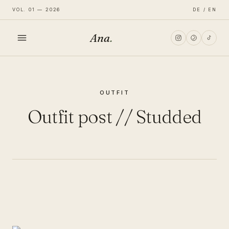
VOL. 01 — 2026
DE / EN
Ana
.
HOME
OUTFIT
FASHION
Outfit post // Studded
LIFESTYLE
TRAVEL