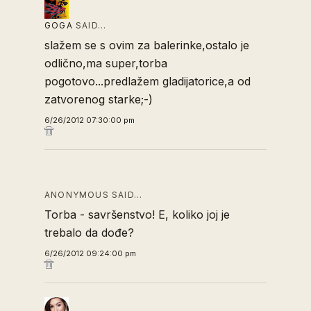
GOGA
SAID…
slažem se s ovim za balerinke,ostalo je
odlično,ma super,torba
pogotovo...predlažem gladijatorice,a od
zatvorenog starke;-)
6/26/2012 07:30:00 pm
ANONYMOUS SAID…
Torba - savršenstvo! E, koliko joj je
trebalo da dođe?
6/26/2012 09:24:00 pm