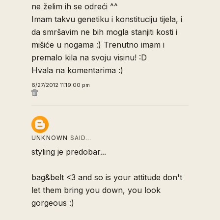
ne želim ih se odreći ^^
Imam takvu genetiku i konstituciju tijela, i
da smršavim ne bih mogla stanjiti kosti i
mišiće u nogama :) Trenutno imam i
premalo kila na svoju visinu! :D
Hvala na komentarima :)
6/27/2012 11:19:00 pm
UNKNOWN
SAID…
styling je predobar...
bag&belt <3 and so is your attitude don't
let them bring you down, you look
gorgeous :)