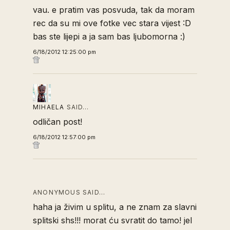
vau. e pratim vas posvuda, tak da moram
rec da su mi ove fotke vec stara vijest :D
bas ste lijepi a ja sam bas ljubomorna :)
6/18/2012 12:25:00 pm
MIHAELA
SAID…
odličan post!
6/18/2012 12:57:00 pm
ANONYMOUS SAID…
haha ja živim u splitu, a ne znam za slavni
splitski shs!!! morat ću svratit do tamo! jel