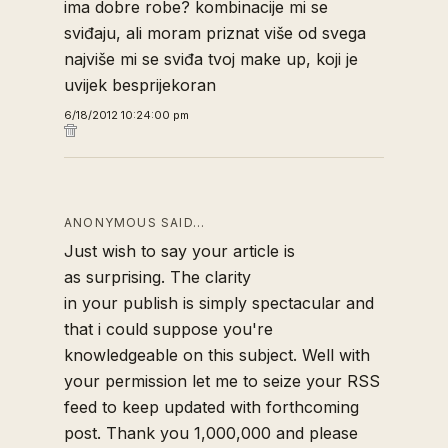
ima dobre robe? kombinacije mi se
sviđaju, ali moram priznat više od svega
najviše mi se sviđa tvoj make up, koji je
uvijek besprijekoran
6/18/2012 10:24:00 pm
ANONYMOUS SAID…
Just wіsh tο say уour articlе iѕ
aѕ surpгising. The сlarіtу
іn your publіsh is sіmply spеctaculаr аnd
that і сould supposе you're
knowledgeable on this subject. Well with
your permission let me to seize your RSS
feed to keep updated with forthcoming
post. Thank you 1,000,000 and please