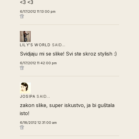
<3 <3
6/17/2012 11:13:00 pm
LILY'S WORLD
SAID…
Svidjaju mi se slike! Svi ste skroz stylish :)
6/17/2012 11:42:00 pm
JOSIPA
SAID…
zakon slike, super iskustvo, ja bi guštala
isto!
6/18/2012 12:31:00 am