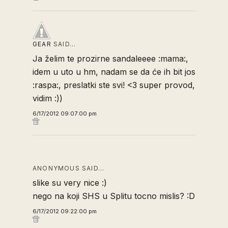
GEAR
SAID…
Ja želim te prozirne sandaleeee :mama:,
idem u uto u hm, nadam se da će ih bit jos
:raspa:, preslatki ste svi! <3 super provod,
vidim :))
6/17/2012 09:07:00 pm
ANONYMOUS SAID…
slike su very nice :)
nego na koji SHS u Splitu tocno mislis? :D
6/17/2012 09:22:00 pm