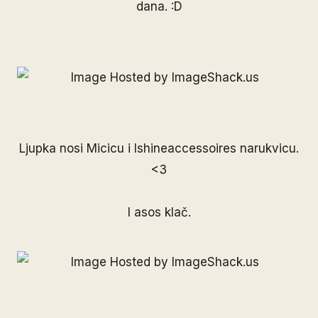
dana. :D
Ljupka nosi Micicu i
Ishineaccessoires
narukvicu.
<3
I asos klač.