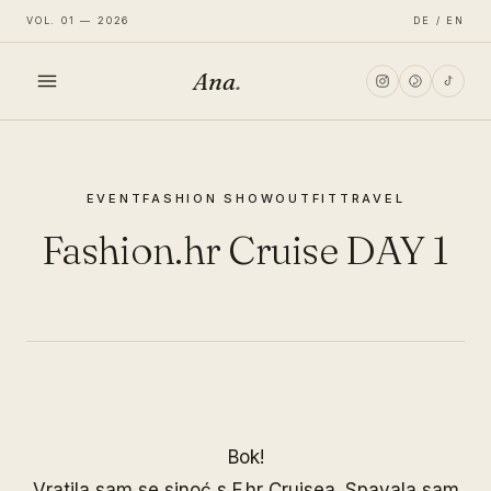
VOL. 01 — 2026
DE / EN
Ana
.
HOME
EVENT
FASHION SHOW
OUTFIT
TRAVEL
FASHION
Fashion.hr Cruise DAY 1
LIFESTYLE
TRAVEL
Bok!
Vratila sam se sinoć s F.hr Cruisea. Spavala sam