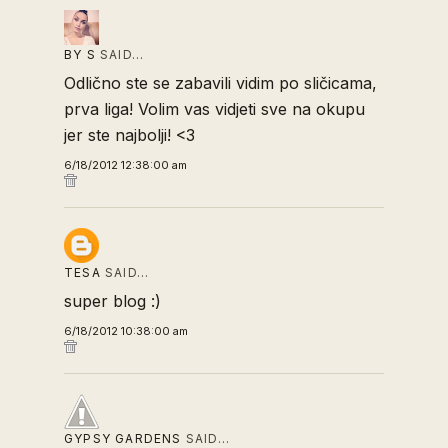
BY S
SAID…
Odlično ste se zabavili vidim po sličicama,
prva liga! Volim vas vidjeti sve na okupu
jer ste najbolji! <3
6/18/2012 12:38:00 am
TESA
SAID…
super blog :)
6/18/2012 10:38:00 am
GYPSY GARDENS
SAID…