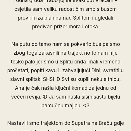
rodna gruda i rado joj se svaki put vraćam -
osjetila sam veliku radost čim smo s busom
provirili iza planina nad Splitom i ugledali
predivan prizor mora i otoka.
Na putu do tamo nam se pokvario bus pa smo
zbog toga zakasnili na trajekt no to nam nije
teško palo jer smo u Splitu onda imali vremena
prošetati, popiti kavu i, zahvaljujući Dini, svratiti u
slavni splitski SHS! :D Svi su kupili neku sitnicu,
Ana je čak našla ključni komad za jednu od
večeri revija. :D Ja sam našla šišmišastu bijelu
pamučnu majicu. <3
Nastavili smo trajektom do Supetra na Braču gdje