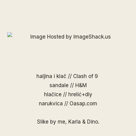
haljina i klač //
Clash of 9
sandale // H&M
hlačice // hrelić+diy
narukvica //
Oasap.com
Slike by me,
Karla
&
Dino
.