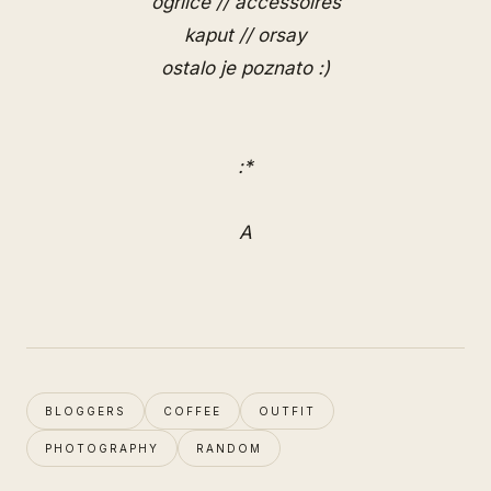
ogrlice // accessoires
kaput // orsay
ostalo je poznato :)
:*
A
BLOGGERS
COFFEE
OUTFIT
PHOTOGRAPHY
RANDOM