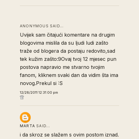
ANONYMOUS SAID…
Uvijek sam čitajući komentare na drugim
blogovima mislila da su ljudi ludi zašto
traže od blogera da postaju redovito,sad
tek kužim zašto:9Ovaj tvoj 12 mjesec pun
postova napravio me stvarno tvojim
fanom, kliknem svaki dan da vidim šta ima
novog.Prekul si :S
12/28/2011 12:31:00 pm
MARTA
SAID…
i da skroz se slažem s ovim postom iznad.