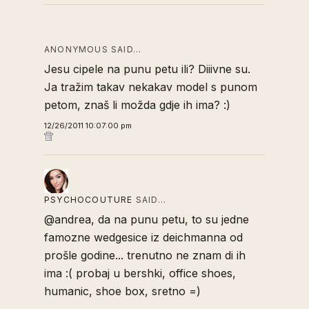
ANONYMOUS SAID…
Jesu cipele na punu petu ili? Diiivne su.
Ja tražim takav nekakav model s punom
petom, znaš li možda gdje ih ima? :)
12/26/2011 10:07:00 pm
PSYCHOCOUTURE
SAID…
@andrea, da na punu petu, to su jedne
famozne wedgesice iz deichmanna od
prošle godine... trenutno ne znam di ih
ima :( probaj u bershki, office shoes,
humanic, shoe box, sretno =)