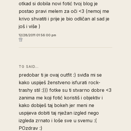
otkad si dobila novi fotić tvoj blog je
postao pravi melem za oči <3 (nemoj me
krivo shvatiti i prije je bio odličan al sad je
još i više )
12/28/2011 01:56:00 pm
TG SAID…
predobar ti je ovaj outfit :) sviđa mi se
kako uspiješ ženstveno isfurati rock-
trashy stil :))) fotke su ti stvarno dobre <3
zanima me koji fotić koristiš i objektiv i
kako dobiješ taj bokeh jer meni ne
uspijeva dobiti taj nježan izgled nego
izgleda zrnato i loše sve u svemu :(
POzdrav :)