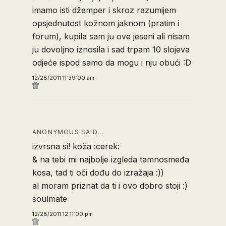
imamo isti džemper i skroz razumijem
opsjednutost kožnom jaknom (pratim i
forum), kupila sam ju ove jeseni ali nisam
ju dovoljno iznosila i sad trpam 10 slojeva
odjeće ispod samo da mogu i nju obući :D
12/28/2011 11:39:00 am
ANONYMOUS SAID…
izvrsna si! koža :cerek:
& na tebi mi najbolje izgleda tamnosmeđa
kosa, tad ti oči dođu do izražaja :))
al moram priznat da ti i ovo dobro stoji :)
soulmate
12/28/2011 12:11:00 pm