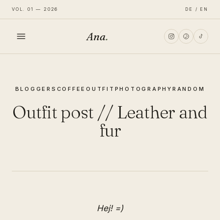
VOL. 01 — 2026
DE / EN
Ana
.
HOME
BLOGGERS
COFFEE
OUTFIT
PHOTOGRAPHY
RANDOM
FASHION
Outfit post // Leather and
LIFESTYLE
fur
TRAVEL
Hej! =)