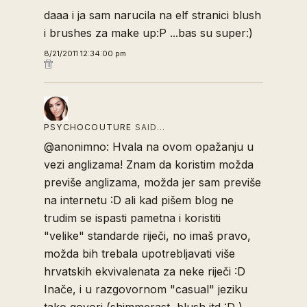
daaa i ja sam narucila na elf stranici blush
i brushes za make up:P ...bas su super:)
8/21/2011 12:34:00 pm
PSYCHOCOUTURE
SAID…
@anonimno: Hvala na ovom opažanju u
vezi anglizama! Znam da koristim možda
previše anglizama, možda jer sam previše
na internetu :D ali kad pišem blog ne
trudim se ispasti pametna i koristiti
"velike" standarde riječi, no imaš pravo,
možda bih trebala upotrebljavati više
hrvatskih ekvivalenata za neke riječi :D
Inače, i u razgovornom "casual" jeziku