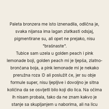
Paleta bronzera me isto iznenadila, odlična je,
svaka nijansa ima lagan zlatkasti odsjaj,
pigmentirane su, ali opet ne prejako, nisu
"brašnaste".
Tubice sam uzela u golden peach i pink
lemonade boji, golden peach mi je ljepša, zlatno-
brončana boja, a pink lemonade mi je nekako
preružna roza :D ali poslužit će, jer su obje
formule super, nisu ljepljive i dovoljno je sitna
količina da se osvijetli bilo koji dio lica. Na očima
ih nisam probala, tako da ne znam kakvo je
stanje sa skupljanjem u naborima, ali na licu