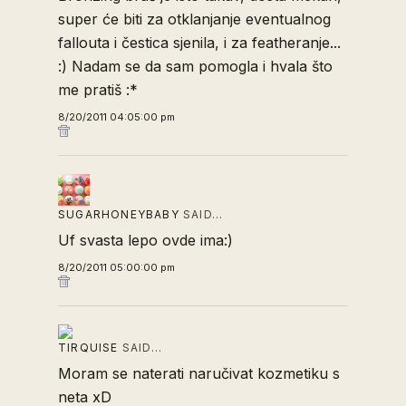
super će biti za otklanjanje eventualnog
fallouta i čestica sjenila, i za featheranje...
:) Nadam se da sam pomogla i hvala što
me pratiš :*
8/20/2011 04:05:00 pm
SUGARHONEYBABY
SAID…
Uf svasta lepo ovde ima:)
8/20/2011 05:00:00 pm
TIRQUISE
SAID…
Moram se naterati naručivat kozmetiku s
neta xD