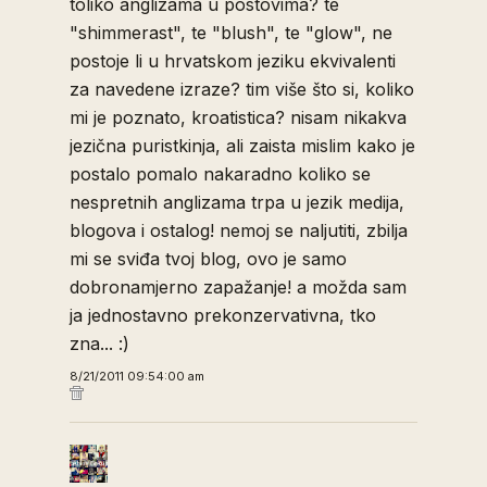
toliko anglizama u postovima? te
"shimmerast", te "blush", te "glow", ne
postoje li u hrvatskom jeziku ekvivalenti
za navedene izraze? tim više što si, koliko
mi je poznato, kroatistica? nisam nikakva
jezična puristkinja, ali zaista mislim kako je
postalo pomalo nakaradno koliko se
nespretnih anglizama trpa u jezik medija,
blogova i ostalog! nemoj se naljutiti, zbilja
mi se sviđa tvoj blog, ovo je samo
dobronamjerno zapažanje! a možda sam
ja jednostavno prekonzervativna, tko
zna... :)
8/21/2011 09:54:00 am