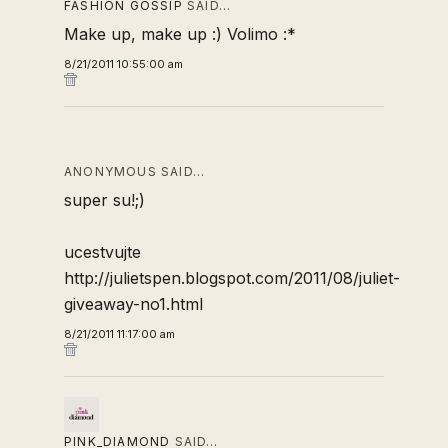
FASHION GOSSIP
SAID…
Make up, make up :) Volimo :*
8/21/2011 10:55:00 am
ANONYMOUS SAID…
super su!;)
ucestvujte
http://julietspen.blogspot.com/2011/08/juliet-
giveaway-no1.html
8/21/2011 11:17:00 am
PINK_DIAMOND
SAID…