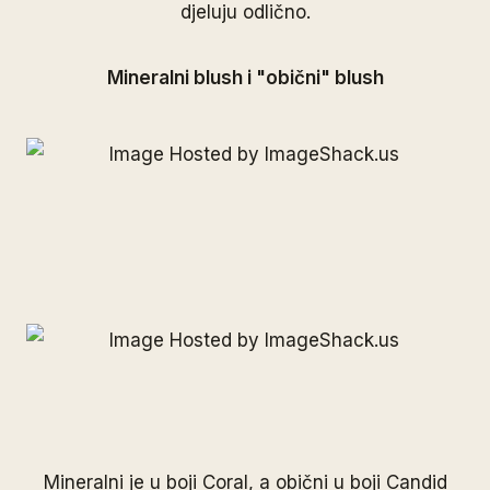
djeluju odlično.
Mineralni blush i "obični" blush
Mineralni je u boji Coral, a obični u boji Candid