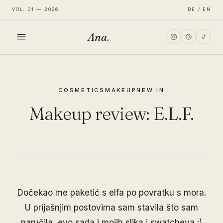
VOL. 01 — 2026
DE / EN
Ana
.
HOME
COSMETICS
MAKEUP
NEW IN
FASHION
Makeup review: E.L.F.
LIFESTYLE
TRAVEL
Dočekao me paketić s elfa po povratku s mora.
U prijašnjim postovima sam stavila što sam
naručila, evo sada i mojih slika i swatcheva :)