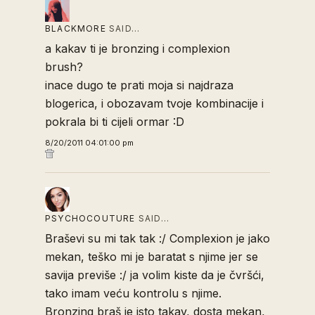
BLACKMORE
SAID…
a kakav ti je bronzing i complexion
brush?
inace dugo te prati moja si najdraza
blogerica, i obozavam tvoje kombinacije i
pokrala bi ti cijeli ormar :D
8/20/2011 04:01:00 pm
PSYCHOCOUTURE
SAID…
Braševi su mi tak tak :/ Complexion je jako
mekan, teško mi je baratat s njime jer se
savija previše :/ ja volim kiste da je čvršći,
tako imam veću kontrolu s njime.
Bronzing braš je isto takav, dosta mekan,