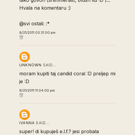
tako govori (shimmerast, blush itd :D )...
Hvala na komentaru :)
@svi ostali: :*
8/21/2011 03:31:00 pm
UNKNOWN
SAID…
moram kupiti taj candid coral :D preljep mi
je :D
8/21/2011 11:04:00 pm
IVANNA
SAID…
super! di kupuješ e.l.f.? jesi probala