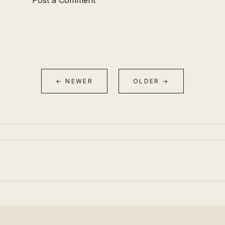
Post a Comment
← NEWER
OLDER →