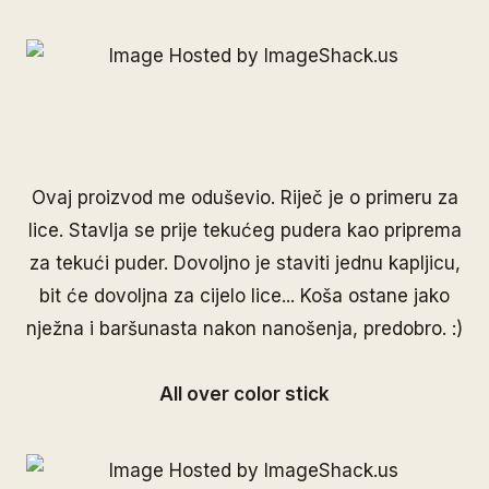
Ovaj proizvod me oduševio. Riječ je o primeru za
lice. Stavlja se prije tekućeg pudera kao priprema
za tekući puder. Dovoljno je staviti jednu kapljicu,
bit će dovoljna za cijelo lice... Koša ostane jako
nježna i baršunasta nakon nanošenja, predobro. :)
All over color stick