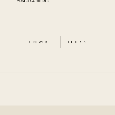
Post a Comment
← NEWER
OLDER →