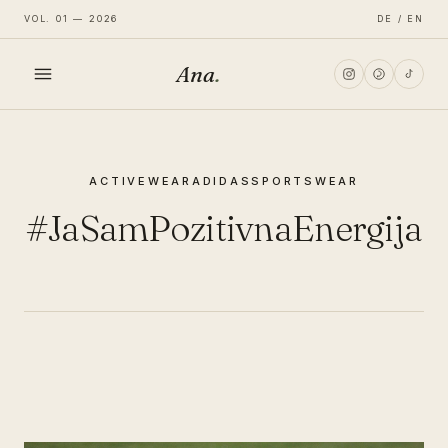
VOL. 01 — 2026
DE / EN
Ana
.
HOME
ACTIVEWEAR
ADIDAS
SPORTSWEAR
FASHION
#JaSamPozitivnaEnergija
LIFESTYLE
TRAVEL