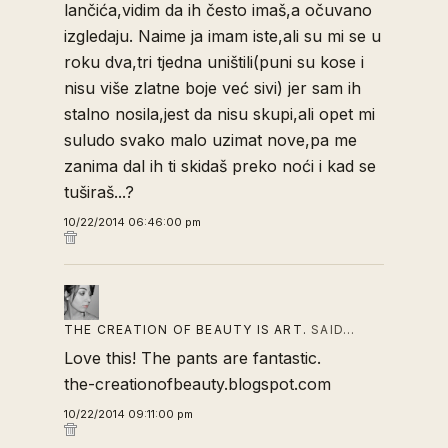
lančića,vidim da ih često imaš,a očuvano
izgledaju. Naime ja imam iste,ali su mi se u
roku dva,tri tjedna uništili(puni su kose i
nisu više zlatne boje već sivi) jer sam ih
stalno nosila,jest da nisu skupi,ali opet mi
suludo svako malo uzimat nove,pa me
zanima dal ih ti skidaš preko noći i kad se
tuširaš...?
10/22/2014 06:46:00 pm
THE CREATION OF BEAUTY IS ART.
SAID…
Love this! The pants are fantastic.
the-creationofbeauty.blogspot.com
10/22/2014 09:11:00 pm