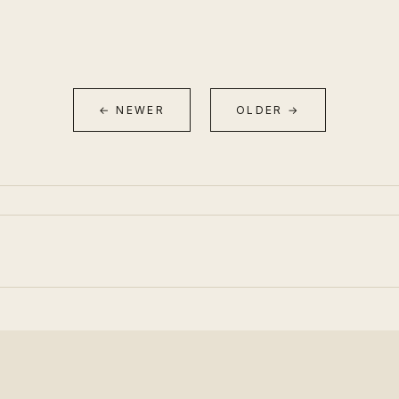
← NEWER
OLDER →