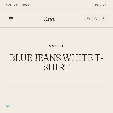
VOL. 01 — 2026
DE / EN
Ana
.
HOME
OUTFIT
FASHION
BLUE JEANS WHITE T-
LIFESTYLE
SHIRT
TRAVEL