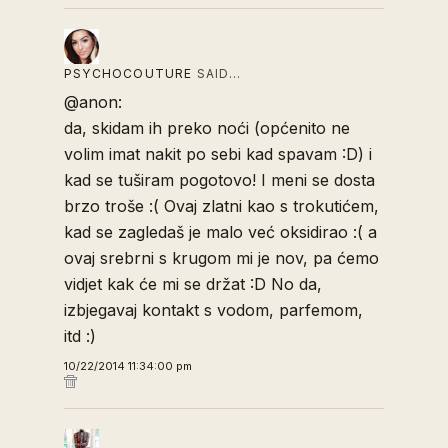
PSYCHOCOUTURE
SAID…
@anon:
da, skidam ih preko noći (općenito ne
volim imat nakit po sebi kad spavam :D) i
kad se tuširam pogotovo! I meni se dosta
brzo troše :( Ovaj zlatni kao s trokutićem,
kad se zagledaš je malo već oksidirao :( a
ovaj srebrni s krugom mi je nov, pa ćemo
vidjet kak će mi se držat :D No da,
izbjegavaj kontakt s vodom, parfemom,
itd :)
10/22/2014 11:34:00 pm