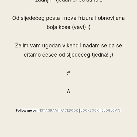
Od sljedećeg posta i nova frizura i obnovljena
boja kose (yay!) :)
Želim vam ugodan vikend i nadam se da se
čitamo češće od sljedećeg tjedna! ;)
:*
A
Follow me on
INSTAGRAM
|
FACEBOOK
|
LOOKBOOK
|
BLOGLOVIN