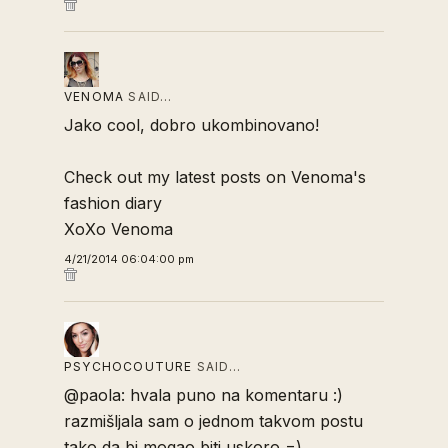
VENOMA
SAID…
Jako cool, dobro ukombinovano!
Check out my latest posts on
Venoma's
fashion diary
XoXo Venoma
4/21/2014 06:04:00 pm
PSYCHOCOUTURE
SAID…
@paola: hvala puno na komentaru :)
razmišljala sam o jednom takvom postu
tako da bi mogao biti uskoro =)