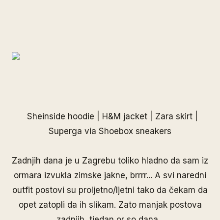
Sheinside
hoodie | H&M jacket | Zara skirt |
Superga via
Shoebox
sneakers
Zadnjih dana je u Zagrebu toliko hladno da sam iz
ormara izvukla zimske jakne, brrrr... A svi naredni
outfit postovi su proljetno/ljetni tako da čekam da
opet zatopli da ih slikam. Zato manjak postova
zadnjih tjedan or so dana...