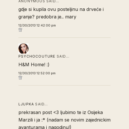
ANONYMOUS SAID…
gdje si kupila ovu posteljinu na drveće i
granje? predobra je.. mary
12/30/2013 12:42:00 pm
PSYCHOCOUTURE
SAID…
H&M Home! :)
12/30/2013 12:52:00 pm
LJUPKA
SAID…
prekrasan post <3 ljubimo te iz Osijeka
Marzili i ja :* (nadam se novim zajednickim
avanturama i nagodinu!)