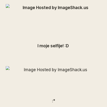
I moje selfije! :D
:*