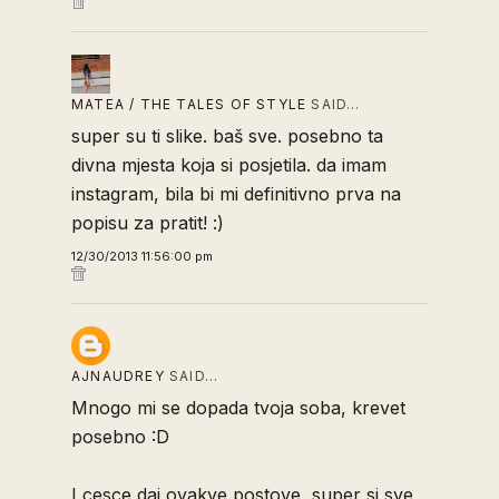
MATEA / THE TALES OF STYLE
SAID…
super su ti slike. baš sve. posebno ta
divna mjesta koja si posjetila. da imam
instagram, bila bi mi definitivno prva na
popisu za pratit! :)
12/30/2013 11:56:00 pm
AJNAUDREY
SAID…
Mnogo mi se dopada tvoja soba, krevet
posebno :D
I cesce daj ovakve postove, super si sve