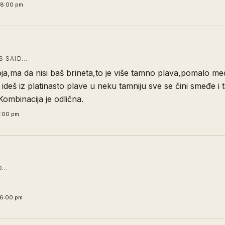
08:00 pm
 SAID…
ja,ma da nisi baš brineta,to je više tamno plava,pomalo m
d ideš iz platinasto plave u neku tamniju sve se čini smeđe i
Kombinacija je odlična.
1:00 pm
D…
56:00 pm