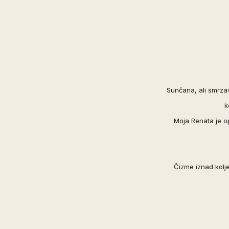
Sunčana, ali smrza
k
Moja
Renata
je o
Čizme iznad kolj