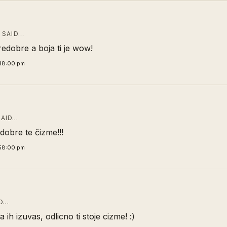
SAID…
edobre a boja ti je wow!
38:00 pm
AID…
dobre te čizme!!!
58:00 pm
D…
a ih izuvas, odlicno ti stoje cizme! :)