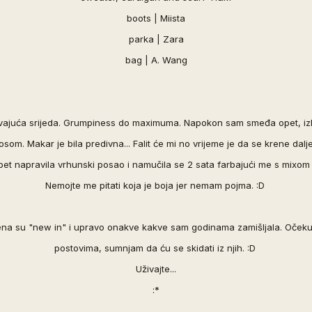
boots |
Miista
parka | Zara
bag | A. Wang
vajuća srijeda. Grumpiness do maximuma. Napokon sam smeđa opet, iz
osom. Makar je bila predivna... Falit će mi no vrijeme je da se krene dalj
pet napravila vrhunski posao i namučila se 2 sata farbajući me s mixom 3
Nemojte me pitati koja je boja jer nemam pojma. :D
ena su "new in" i upravo onakve kakve sam godinama zamišljala. Očekuj
postovima, sumnjam da ću se skidati iz njih. :D
Uživajte...
:*