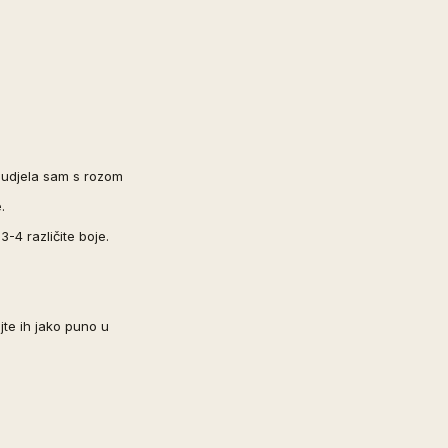
ludjela sam s rozom
e.
-4 različite boje.
te ih jako puno u