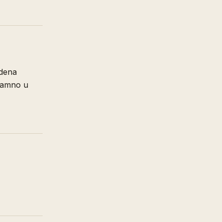
edena
 tamno u