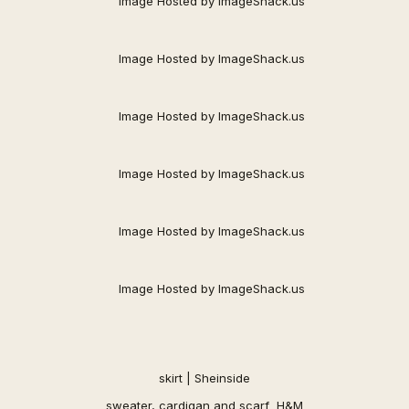
skirt |
Sheinside
sweater, cardigan and scarf H&M