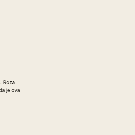
u. Roza
 da je ova