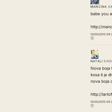
MANCINA
SA
babe you ar
http://man
12/05/2013 09:
NATALI
SAI
Nova boja t
kosa ti je d
nova boja o
http://lart
12/05/2013 09: