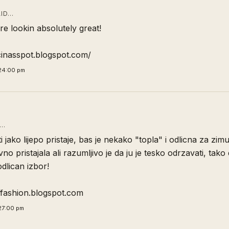
ID…
e lookin absolutely great!
cinasspot.blogspot.com/
24:00 pm
D…
i jako lijepo pristaje, bas je nekako "topla" i odlicna za zim
ivno pristajala ali razumljivo je da ju je tesko odrzavati, tako
dlican izbor!
offashion.blogspot.com
27:00 pm