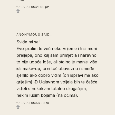
11/19/2013 09:25:00 pm
ANONYMOUS SAID…
Sviđa mi se!
Evo pratim te već neko vrijeme i ti si meni
preljepa, ono kaj sam primjetila i naravno
to nije uopće loše, ali stalno je manje-više
isti make-up, crni tuš obavezno i smeđe
sjenilo ako dobro vidim (oh ispravi me ako
griješim) :D Uglavnom voljela bih te češće
vidjeti s nekakvim totalno drugačijim,
nekim ludim bojama (na oćima).
11/19/2013 09:56:00 pm