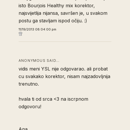
isto Bourjois Healthy mix korektor,
najsvijetlija nijansa, savršen je, u svakom
postu ga stavljam ispod očiju. :)
11/19/2013 08:04:00 pm
ANONYMOUS SAID…
vidis meni YSL nije odgovarao. ali probat
cu svakako korektor, nisam najzadovljnija
trenutno.
hvala ti od srca <3 na iscrpnom
odgovoru!
Ana