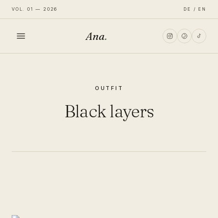
VOL. 01 — 2026
DE / EN
Ana
.
HOME
OUTFIT
FASHION
Black layers
LIFESTYLE
TRAVEL