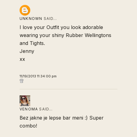
UNKNOWN
SAID…
I love your Outfit you look adorable
wearing your shiny Rubber Wellingtons
and Tights.
Jenny
xx
11/19/2013 11:34:00 pm
VENOMA
SAID…
Bez jakne je lepse bar meni :) Super
combo!