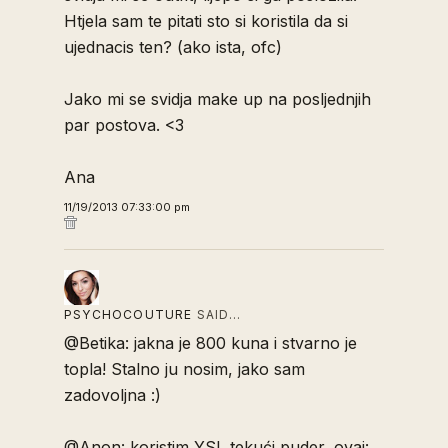
Htjela sam te pitati sto si koristila da si
ujednacis ten? (ako ista, ofc)
Jako mi se svidja make up na posljednjih
par postova. <3
Ana
11/19/2013 07:33:00 pm
PSYCHOCOUTURE
SAID…
@Betika: jakna je 800 kuna i stvarno je
topla! Stalno ju nosim, jako sam
zadovoljna :)
@Anon: koristim YSL tekući puder, ovaj: