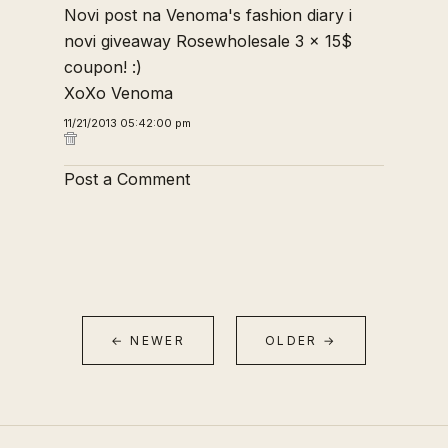
Novi post na
Venoma's fashion diary
i
novi giveaway
Rosewholesale 3 x 15$
coupon!
:)
XoXo Venoma
11/21/2013 05:42:00 pm
Post a Comment
← NEWER
OLDER →