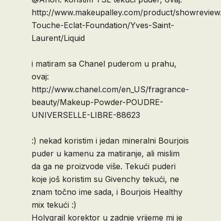
http://www.makeupalley.com/product/showreview.
Touche-Eclat-Foundation/Yves-Saint-
Laurent/Liquid
i matiram sa Chanel puderom u prahu,
ovaj:
http://www.chanel.com/en_US/fragrance-
beauty/Makeup-Powder-POUDRE-
UNIVERSELLE-LIBRE-88623
:) nekad koristim i jedan mineralni Bourjois
puder u kamenu za matiranje, ali mislim
da ga ne proizvode više. Tekući puderi
koje još koristim su Givenchy tekući, ne
znam točno ime sada, i Bourjois Healthy
mix tekući :)
Holygrail korektor u zadnje vrijeme mi je