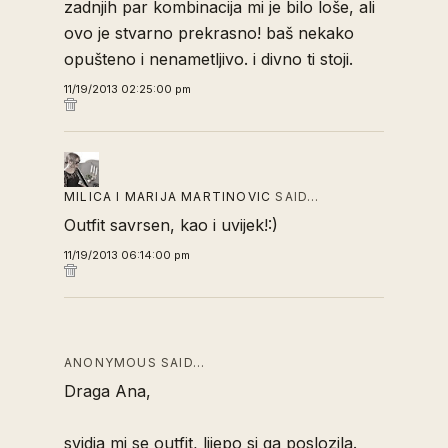
zadnjih par kombinacija mi je bilo loše, ali
ovo je stvarno prekrasno! baš nekako
opušteno i nenametljivo. i divno ti stoji.
11/19/2013 02:25:00 pm
MILICA I MARIJA MARTINOVIC
SAID…
Outfit savrsen, kao i uvijek!:)
11/19/2013 06:14:00 pm
ANONYMOUS SAID…
Draga Ana,
svidja mi se outfit, lijepo si ga poslozila.