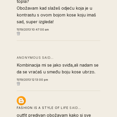
topla?
Obožavam kad slažeš odjeću koja je u
kontrastu s ovom bojom kose koju imaš
sad, super izgleda!
11/19/2013 10:47:00 am
ANONYMOUS SAID…
Kombinacija mi se jako sviđa,ali nadam se
da se vraćaš u smeđu boju kose ubrzo.
11/19/2013 12:13:00 pm
FASHION IS A STYLE OF LIFE
SAID…
outfit predivan obožavam kako si sve