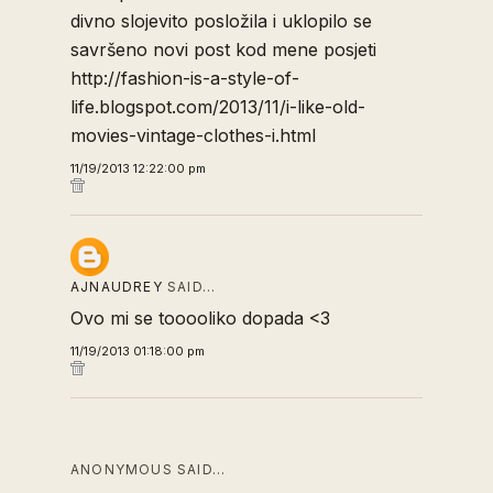
divno slojevito posložila i uklopilo se
savršeno novi post kod mene posjeti
http://fashion-is-a-style-of-
life.blogspot.com/2013/11/i-like-old-
movies-vintage-clothes-i.html
11/19/2013 12:22:00 pm
AJNAUDREY
SAID…
Ovo mi se tooooliko dopada <3
11/19/2013 01:18:00 pm
ANONYMOUS SAID…