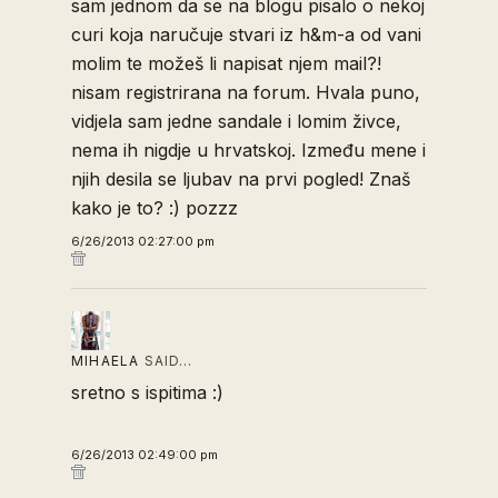
sam jednom da se na blogu pisalo o nekoj
curi koja naručuje stvari iz h&m-a od vani
molim te možeš li napisat njem mail?!
nisam registrirana na forum. Hvala puno,
vidjela sam jedne sandale i lomim živce,
nema ih nigdje u hrvatskoj. Između mene i
njih desila se ljubav na prvi pogled! Znaš
kako je to? :) pozzz
6/26/2013 02:27:00 pm
MIHAELA
SAID…
sretno s ispitima :)
6/26/2013 02:49:00 pm