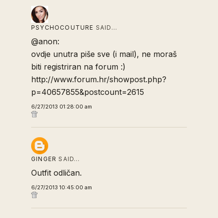
PSYCHOCOUTURE
SAID…
@anon:
ovdje unutra piše sve (i mail), ne moraš
biti registriran na forum :)
http://www.forum.hr/showpost.php?
p=40657855&postcount=2615
6/27/2013 01:28:00 am
GINGER
SAID…
Outfit odličan.
6/27/2013 10:45:00 am