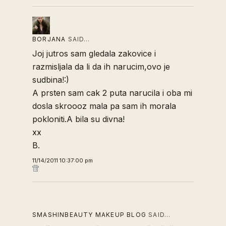
BORJANA
SAID…
Joj jutros sam gledala zakovice i
razmisljala da li da ih narucim,ovo je
sudbina!:)
A prsten sam cak 2 puta narucila i oba mi
dosla skroooz mala pa sam ih morala
pokloniti.A bila su divna!
xx
B.
11/14/2011 10:37:00 pm
SMASHINBEAUTY MAKEUP BLOG
SAID…