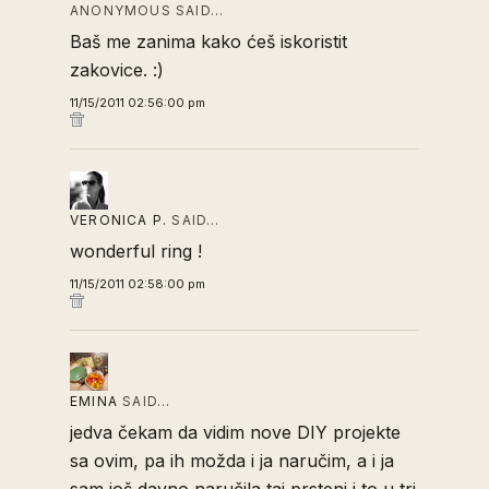
ANONYMOUS SAID…
Baš me zanima kako ćeš iskoristit
zakovice. :)
11/15/2011 02:56:00 pm
VERONICA P.
SAID…
wonderful ring !
11/15/2011 02:58:00 pm
EMINA
SAID…
jedva čekam da vidim nove DIY projekte
sa ovim, pa ih možda i ja naručim, a i ja