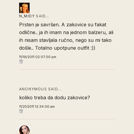
N_MIDY
SAID…
Prsten je savršen. A zakovice su fakat
odlične.. ja ih imam na jednom balzeru, ali
ih nisam stavljala ručno, nego su mi tako
došle.. Totalno upotpune outfit :))
11/19/2011 02:07:00 pm
ANONYMOUS SAID…
koliko treba da dodu zakovice?
11/21/2011 12:34:00 am