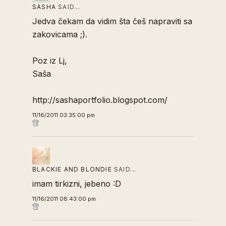
SASHA
SAID…
Jedva čekam da vidim šta češ napraviti sa
zakovicama ;).
Poz iz Lj,
Saša
http://sashaportfolio.blogspot.com/
11/16/2011 03:35:00 pm
BLACKIE AND BLONDIE
SAID…
imam tirkizni, jebeno :D
11/16/2011 08:43:00 pm