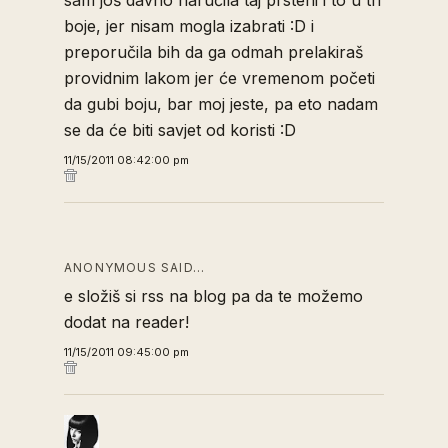
sam još davno naručila taj prsteni i to u tri
boje, jer nisam mogla izabrati :D i
preporučila bih da ga odmah prelakiraš
providnim lakom jer će vremenom početi
da gubi boju, bar moj jeste, pa eto nadam
se da će biti savjet od koristi :D
11/15/2011 08:42:00 pm
ANONYMOUS SAID…
e složiš si rss na blog pa da te možemo
dodat na reader!
11/15/2011 09:45:00 pm