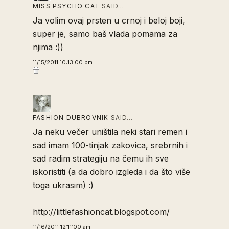
MISS PSYCHO CAT
SAID…
Ja volim ovaj prsten u crnoj i beloj boji,
super je, samo baš vlada pomama za
njima :))
11/15/2011 10:13:00 pm
FASHION DUBROVNIK
SAID…
Ja neku večer uništila neki stari remen i
sad imam 100-tinjak zakovica, srebrnih i
sad radim strategiju na čemu ih sve
iskoristiti (a da dobro izgleda i da što više
toga ukrasim) :)
http://littlefashioncat.blogspot.com/
11/16/2011 12:11:00 am