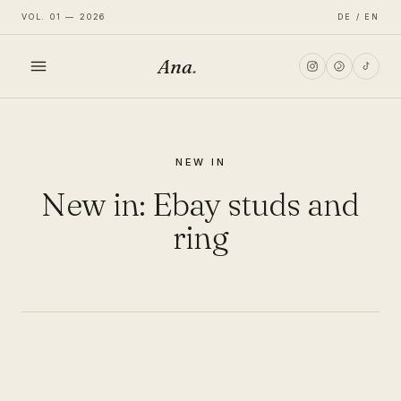
VOL. 01 — 2026
DE / EN
Ana
.
HOME
NEW IN
FASHION
New in: Ebay studs and
LIFESTYLE
ring
TRAVEL