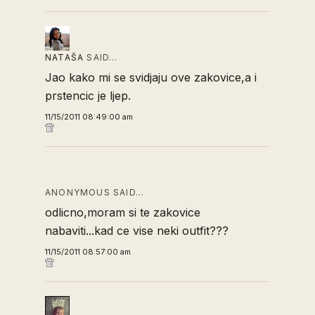
NATAŠA
SAID…
Jao kako mi se svidjaju ove zakovice,a i
prstencic je ljep.
11/15/2011 08:49:00 am
ANONYMOUS SAID…
odlicno,moram si te zakovice
nabaviti...kad ce vise neki outfit???
11/15/2011 08:57:00 am