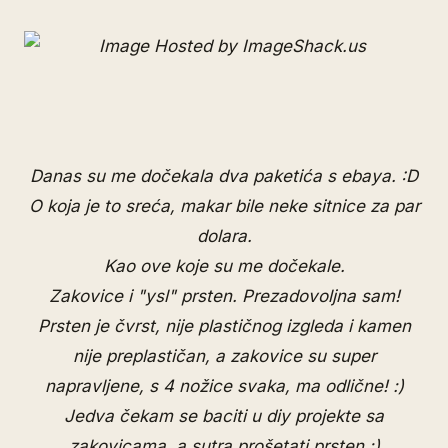
Danas su me dočekala dva paketića s ebaya. :D
O koja je to sreća, makar bile neke sitnice za par
dolara.
Kao ove koje su me dočekale.
Zakovice
i
"ysl" prsten
. Prezadovoljna sam!
Prsten je čvrst, nije plastičnog izgleda i kamen
nije preplastičan, a zakovice su super
napravljene, s 4 nožice svaka, ma odlične! :)
Jedva čekam se baciti u diy projekte sa
zakovicama, a sutra prošetati prsten :)