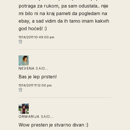
potraga za rukom, pa sam odustala.. nije
mi bilo ni na kraj pameti da pogledam na
ebay, a sad vidim da ih tamo imam kakvih
god hoćeš! :)
11/14/2011 10:49:00 pm
NEVENA
SAID…
Bas je lep prsten!
11/14/2011 11:12:00 pm
ORMARIJA
SAID…
Wow presten je stvarno divan :)