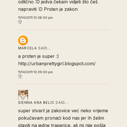
odlično :D jedva čekam vidjeti što češ
napraviti :D Prsten je zakon
11/14/2011 10:38:00 pm
MARCELA
SAID…
a prsten je super :)
http://urbanprettygirl.blogspot.com/
11/14/2011 10:39:00 pm
SIENNA ANA BELIC
SAID…
super stvari! ja zakovice već neko vrijeme
pokučavam pronaći kod nas jer ih želim
staviti na jedne traperice, ali mi nije pošla