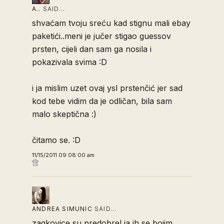
A..
SAID…
shvaćam tvoju sreću kad stignu mali ebay
paketići..meni je jučer stigao guessov
prsten, cijeli dan sam ga nosila i
pokazivala svima :D
i ja mislim uzet ovaj ysl prstenčić jer sad
kod tebe vidim da je odličan, bila sam
malo skeptična :)
čitamo se. :D
11/15/2011 09:08:00 am
ANDREA SIMUNIC
SAID…
zaqkovice su predobre! ja ih se bojim