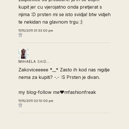
kupit jer cu vjerojatno onda pretjerat s
njima :D prsten mi se isto svidja! btw vidjeh
te nekidan na glavnom trgu :)
11/15/2011 01:33:00 pm
MIHAELA
SAID…
Zakoviceeeee *__* Zasto ih kod nas nigdje
nema za kupiti? -.- :S Prsten je divan.
my blog-follow me♥mfashionfreak
11/15/2011 02:10:00 pm