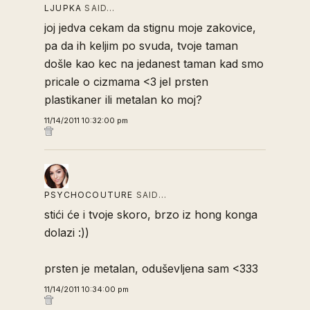
LJUPKA
SAID…
joj jedva cekam da stignu moje zakovice,
pa da ih keljim po svuda, tvoje taman
došle kao kec na jedanest taman kad smo
pricale o cizmama <3 jel prsten
plastikaner ili metalan ko moj?
11/14/2011 10:32:00 pm
PSYCHOCOUTURE
SAID…
stići će i tvoje skoro, brzo iz hong konga
dolazi :))
prsten je metalan, oduševljena sam <333
11/14/2011 10:34:00 pm