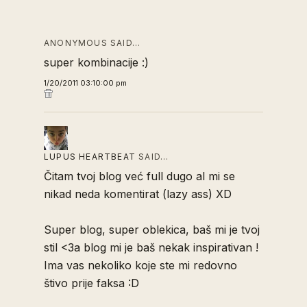
ANONYMOUS SAID…
super kombinacije :)
1/20/2011 03:10:00 pm
LUPUS HEARTBEAT
SAID…
Čitam tvoj blog već full dugo al mi se
nikad neda komentirat (lazy ass) XD
Super blog, super oblekica, baš mi je tvoj
stil <3a blog mi je baš nekak inspirativan !
Ima vas nekoliko koje ste mi redovno
štivo prije faksa :D