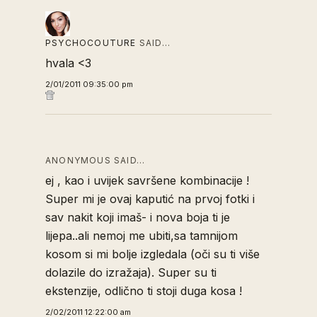
PSYCHOCOUTURE
SAID…
hvala <3
2/01/2011 09:35:00 pm
ANONYMOUS SAID…
ej , kao i uvijek savršene kombinacije !
Super mi je ovaj kaputić na prvoj fotki i
sav nakit koji imaš- i nova boja ti je
lijepa..ali nemoj me ubiti,sa tamnijom
kosom si mi bolje izgledala (oči su ti više
dolazile do izražaja). Super su ti
ekstenzije, odlično ti stoji duga kosa !
2/02/2011 12:22:00 am