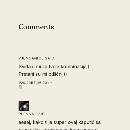
Comments
VJENCANICE
SAID…
Sviđaju mi se tvoje kombinacije;)
Prsteni su mi odlični;))
1/20/2011 11:26:00 am
PLEVNA
SAID…
eeeej, kako ti je super ovaj kaputić sa
prve slike...predivan je. kosu neću ni