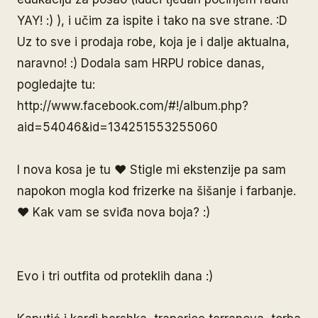
YAY! :) ), i učim za ispite i tako na sve strane. :D
Uz to sve i prodaja robe, koja je i dalje aktualna,
naravno! :) Dodala sam HRPU robice danas,
pogledajte tu:
http://www.facebook.com/#!/album.php?
aid=54046&id=134251553255060
I nova kosa je tu ♥ Stigle mi ekstenzije pa sam
napokon mogla kod frizerke na šišanje i farbanje.
♥ Kak vam se sviđa nova boja? :)
Evo i tri outfita od proteklih dana :)