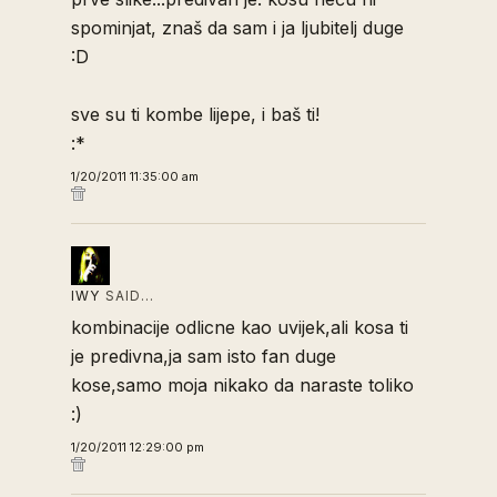
spominjat, znaš da sam i ja ljubitelj duge
:D
sve su ti kombe lijepe, i baš ti!
:*
1/20/2011 11:35:00 am
IWY
SAID…
kombinacije odlicne kao uvijek,ali kosa ti
je predivna,ja sam isto fan duge
kose,samo moja nikako da naraste toliko
:)
1/20/2011 12:29:00 pm