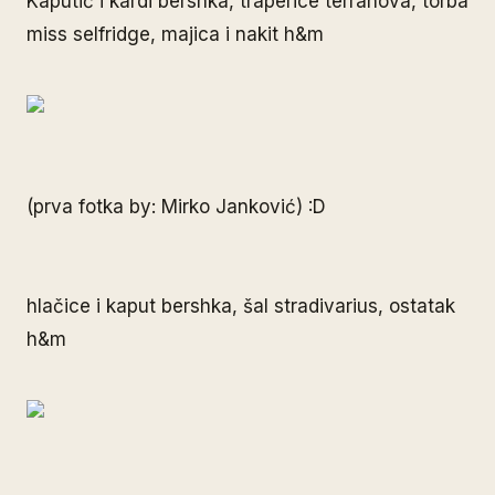
Kaputić i kardi bershka, traperice terranova, torba
miss selfridge, majica i nakit h&m
(prva fotka by: Mirko Janković) :D
hlačice i kaput bershka, šal stradivarius, ostatak
h&m