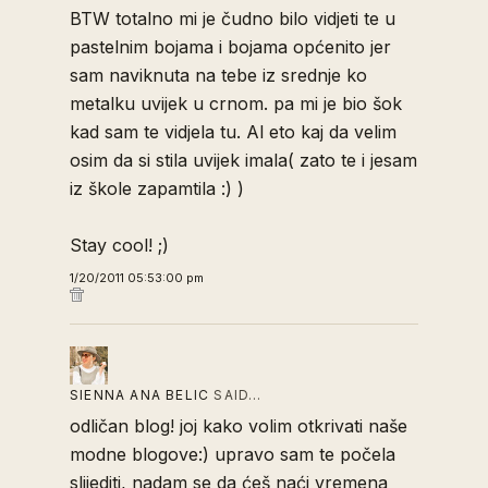
BTW totalno mi je čudno bilo vidjeti te u
pastelnim bojama i bojama općenito jer
sam naviknuta na tebe iz srednje ko
metalku uvijek u crnom. pa mi je bio šok
kad sam te vidjela tu. Al eto kaj da velim
osim da si stila uvijek imala( zato te i jesam
iz škole zapamtila :) )
Stay cool! ;)
1/20/2011 05:53:00 pm
SIENNA ANA BELIC
SAID…
odličan blog! joj kako volim otkrivati naše
modne blogove:) upravo sam te počela
slijediti, nadam se da ćeš naći vremena