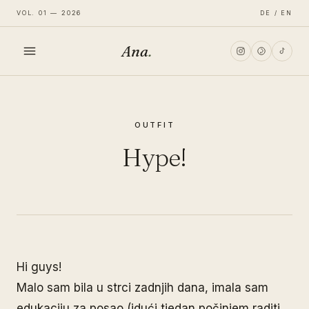
VOL. 01 — 2026
DE / EN
Ana
.
HOME
OUTFIT
FASHION
Hype!
LIFESTYLE
TRAVEL
Hi guys!
Malo sam bila u strci zadnjih dana, imala sam
edukaciju za posao (idući tjedan počinjem raditi