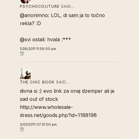
PSYCHOCOUTURE
SAID…
@anonimno: LOL, di sam ja to točno
rekla? :D
@svi ostali: hvala :***
1/28/2011 11:59:00 pm
THE CHIC BOOK
SAID…
divna si :) evo link za onaj dzemper ali je
sad out of stock
http://www.wholesale-
dress.net/goods.php?id=1188198
2/01/2011 07:31:00 pm