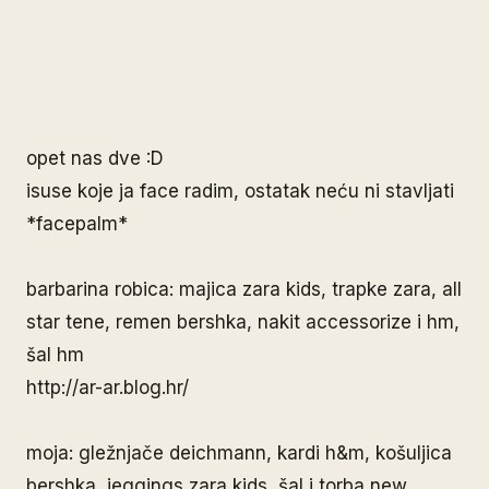
opet nas dve :D
isuse koje ja face radim, ostatak neću ni stavljati
*facepalm*
barbarina robica: majica zara kids, trapke zara, all
star tene, remen bershka, nakit accessorize i hm,
šal hm
http://ar-ar.blog.hr/
moja: gležnjače deichmann, kardi h&m, košuljica
bershka, jeggings zara kids, šal i torba new