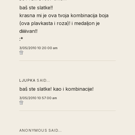
baš ste slatke!!
krasna mi je ova tvoja kombinacija boja
(ova plavkasta i roza)! i medaljon je
diiiiivan!!
:*
3/05/2010 10:20:00 am
LJUPKA
SAID…
baš ste slatke! kao i kombinacije!
3/05/2010 10:57:00 am
ANONYMOUS SAID…