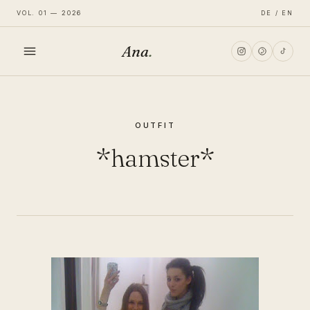
VOL. 01 — 2026
DE / EN
Ana
.
HOME
OUTFIT
FASHION
*hamster*
LIFESTYLE
TRAVEL