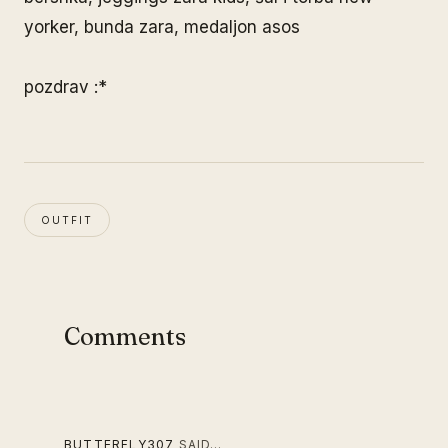
yorker, bunda zara, medaljon asos
pozdrav :*
OUTFIT
Comments
BUTTERFLY307
SAID…