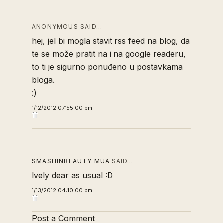
ANONYMOUS SAID…
hej, jel bi mogla stavit rss feed na blog, da
te se može pratit na i na google readeru,
to ti je sigurno ponuđeno u postavkama
bloga.
:)
1/12/2012 07:55:00 pm
SMASHINBEAUTY MUA
SAID…
lvely dear as usual :D
1/13/2012 04:10:00 pm
Post a Comment