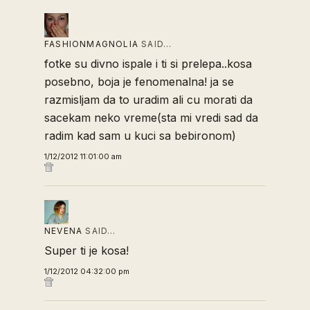
FASHIONMAGNOLIA
SAID…
fotke su divno ispale i ti si prelepa..kosa
posebno, boja je fenomenalna! ja se
razmisljam da to uradim ali cu morati da
sacekam neko vreme(sta mi vredi sad da
radim kad sam u kuci sa bebironom)
1/12/2012 11:01:00 am
NEVENA
SAID…
Super ti je kosa!
1/12/2012 04:32:00 pm