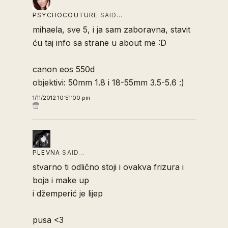
PSYCHOCOUTURE
SAID…
mihaela, sve 5, i ja sam zaboravna, stavit
ću taj info sa strane u about me :D
canon eos 550d
objektivi: 50mm 1.8 i 18-55mm 3.5-5.6 :)
1/11/2012 10:51:00 pm
PLEVNA
SAID…
stvarno ti odlično stoji i ovakva frizura i
boja i make up
i džemperić je lijep
pusa <3