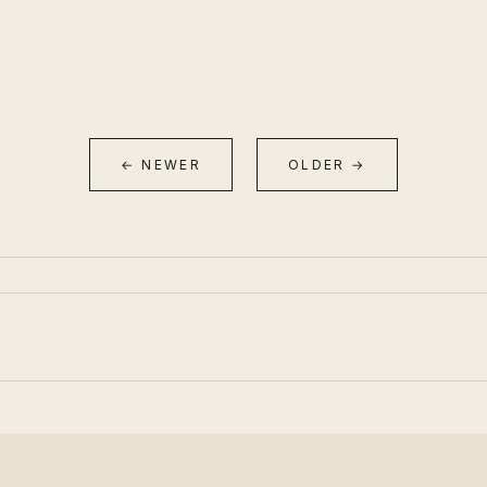
← NEWER
OLDER →