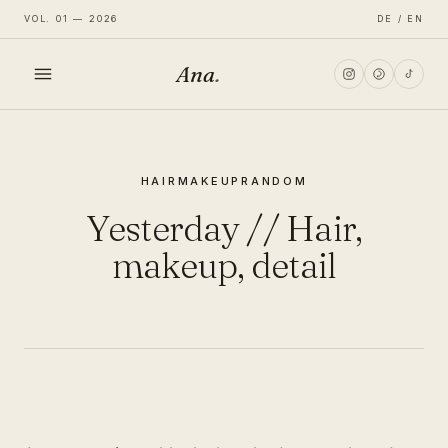
VOL. 01 — 2026
DE / EN
Ana
.
HOME
HAIR
MAKEUP
RANDOM
FASHION
Yesterday // Hair,
LIFESTYLE
makeup, detail
TRAVEL