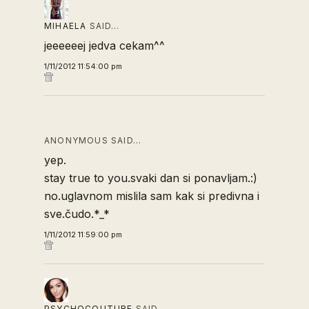
MIHAELA
SAID…
jeeeeeej jedva cekam^^
1/11/2012 11:54:00 pm
ANONYMOUS SAID…
yep.
stay true to you.svaki dan si ponavljam.:)
no.uglavnom mislila sam kak si predivna i
sve.čudo.*_*
1/11/2012 11:59:00 pm
PSYCHOCOUTURE
SAID…