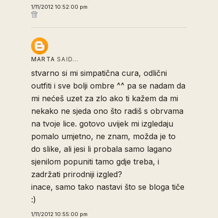
1/11/2012 10:52:00 pm
MARTA
SAID…
stvarno si mi simpatična cura, odlični
outfiti i sve bolji ombre ^^ pa se nadam da
mi nećeš uzet za zlo ako ti kažem da mi
nekako ne sjeda ono što radiš s obrvama
na tvoje lice. gotovo uvijek mi izgledaju
pomalo umjetno, ne znam, možda je to
do slike, ali jesi li probala samo lagano
sjenilom popuniti tamo gdje treba, i
zadržati prirodniji izgled?
inace, samo tako nastavi što se bloga tiče
:)
1/11/2012 10:55:00 pm