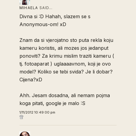
MIHAELA
SAID…
Divna si :D Hahah, slazem se s
Anonymous-om! xD
Znam da si vjerojatno sto puta rekla koju
kameru koristis, ali mozes jos jedanput
ponoviti? Za krimu mislim traziti kameru (
tj. fotoaparat ) uglaaaavnom, koji je ovo
model? Koliko se tebi svida? Je li dobar?
Cijena?xD
Ahh. Jesam dosadna, ali nemam pojma
koga pitati, google je malo :S
1/11/2012 10:49:00 pm