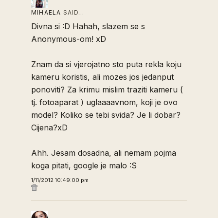
MIHAELA
SAID…
Divna si :D Hahah, slazem se s
Anonymous-om! xD
Znam da si vjerojatno sto puta rekla koju
kameru koristis, ali mozes jos jedanput
ponoviti? Za krimu mislim traziti kameru (
tj. fotoaparat ) uglaaaavnom, koji je ovo
model? Koliko se tebi svida? Je li dobar?
Cijena?xD
Ahh. Jesam dosadna, ali nemam pojma
koga pitati, google je malo :S
1/11/2012 10:49:00 pm