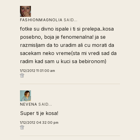
FASHIONMAGNOLIA
SAID…
fotke su divno ispale i ti si prelepa..kosa
posebno, boja je fenomenalna! ja se
razmisljam da to uradim ali cu morati da
sacekam neko vreme(sta mi vredi sad da
radim kad sam u kuci sa bebironom)
1/12/2012 11:01:00 am
NEVENA
SAID…
Super ti je kosa!
1/12/2012 04:32:00 pm