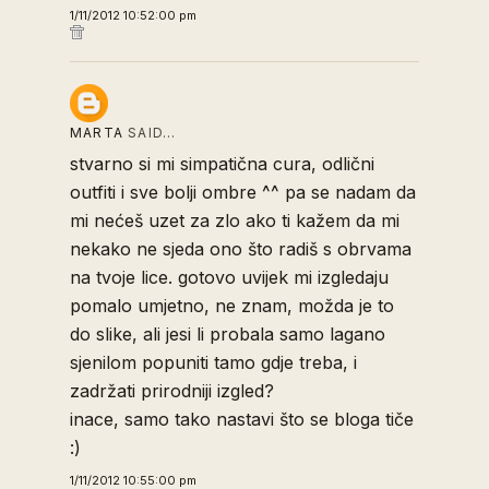
1/11/2012 10:52:00 pm
MARTA
SAID…
stvarno si mi simpatična cura, odlični
outfiti i sve bolji ombre ^^ pa se nadam da
mi nećeš uzet za zlo ako ti kažem da mi
nekako ne sjeda ono što radiš s obrvama
na tvoje lice. gotovo uvijek mi izgledaju
pomalo umjetno, ne znam, možda je to
do slike, ali jesi li probala samo lagano
sjenilom popuniti tamo gdje treba, i
zadržati prirodniji izgled?
inace, samo tako nastavi što se bloga tiče
:)
1/11/2012 10:55:00 pm