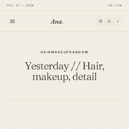
VOL. 01 — 2026
DE / EN
Ana
.
HOME
HAIR
MAKEUP
RANDOM
FASHION
Yesterday // Hair,
LIFESTYLE
makeup, detail
TRAVEL