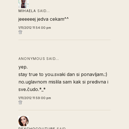
MIHAELA
SAID…
jeeeeeej jedva cekam^^
1/11/2012 11:54:00 pm
ANONYMOUS SAID…
yep.
stay true to you.svaki dan si ponavljam.:)
no.uglavnom mislila sam kak si predivna i
sve.čudo.*_*
1/11/2012 11:59:00 pm
PSYCHOCOUTURE
SAID…