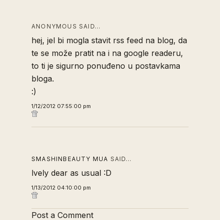
ANONYMOUS SAID…
hej, jel bi mogla stavit rss feed na blog, da
te se može pratit na i na google readeru,
to ti je sigurno ponuđeno u postavkama
bloga.
:)
1/12/2012 07:55:00 pm
SMASHINBEAUTY MUA
SAID…
lvely dear as usual :D
1/13/2012 04:10:00 pm
Post a Comment