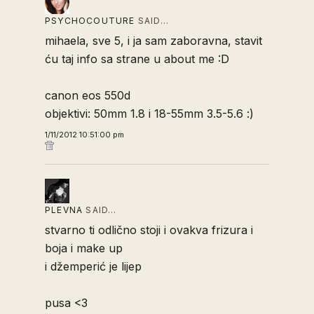
PSYCHOCOUTURE
SAID…
mihaela, sve 5, i ja sam zaboravna, stavit
ću taj info sa strane u about me :D
canon eos 550d
objektivi: 50mm 1.8 i 18-55mm 3.5-5.6 :)
1/11/2012 10:51:00 pm
PLEVNA
SAID…
stvarno ti odlično stoji i ovakva frizura i
boja i make up
i džemperić je lijep
pusa <3