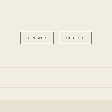
← NEWER
OLDER →