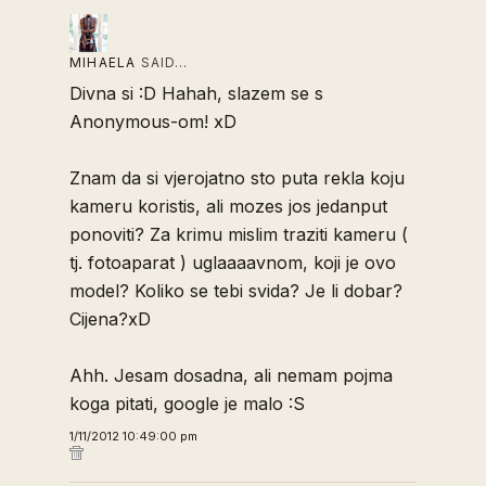
MIHAELA
SAID…
Divna si :D Hahah, slazem se s
Anonymous-om! xD
Znam da si vjerojatno sto puta rekla koju
kameru koristis, ali mozes jos jedanput
ponoviti? Za krimu mislim traziti kameru (
tj. fotoaparat ) uglaaaavnom, koji je ovo
model? Koliko se tebi svida? Je li dobar?
Cijena?xD
Ahh. Jesam dosadna, ali nemam pojma
koga pitati, google je malo :S
1/11/2012 10:49:00 pm