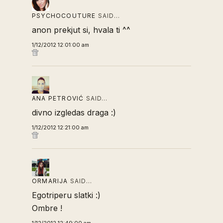
PSYCHOCOUTURE
SAID…
anon prekjut si, hvala ti ^^
1/12/2012 12:01:00 am
ANA PETROVIĆ
SAID…
divno izgledas draga :)
1/12/2012 12:21:00 am
ORMARIJA
SAID…
Egotriperu slatki :)
Ombre !