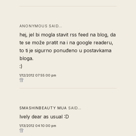
ANONYMOUS SAID…
hej, jel bi mogla stavit rss feed na blog, da
te se može pratit na i na google readeru,
to ti je sigurno ponuđeno u postavkama
bloga.
:)
1/12/2012 07:55:00 pm
SMASHINBEAUTY MUA
SAID…
lvely dear as usual :D
1/13/2012 04:10:00 pm