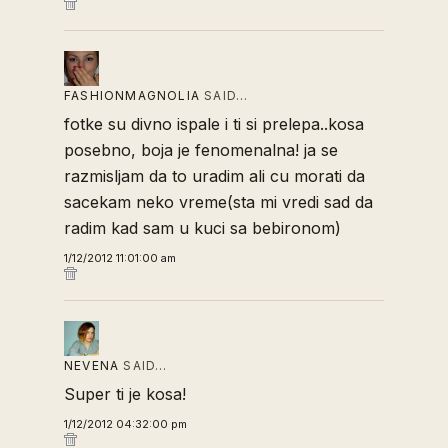
FASHIONMAGNOLIA
SAID…
fotke su divno ispale i ti si prelepa..kosa
posebno, boja je fenomenalna! ja se
razmisljam da to uradim ali cu morati da
sacekam neko vreme(sta mi vredi sad da
radim kad sam u kuci sa bebironom)
1/12/2012 11:01:00 am
NEVENA
SAID…
Super ti je kosa!
1/12/2012 04:32:00 pm