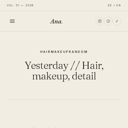
VOL. 01 — 2026
DE / EN
Ana
.
HOME
HAIR
MAKEUP
RANDOM
FASHION
Yesterday // Hair,
LIFESTYLE
makeup, detail
TRAVEL