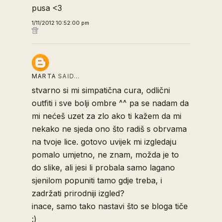
pusa <3
1/11/2012 10:52:00 pm
MARTA
SAID…
stvarno si mi simpatična cura, odlični
outfiti i sve bolji ombre ^^ pa se nadam da
mi nećeš uzet za zlo ako ti kažem da mi
nekako ne sjeda ono što radiš s obrvama
na tvoje lice. gotovo uvijek mi izgledaju
pomalo umjetno, ne znam, možda je to
do slike, ali jesi li probala samo lagano
sjenilom popuniti tamo gdje treba, i
zadržati prirodniji izgled?
inace, samo tako nastavi što se bloga tiče
:)