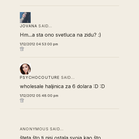
JOVANA
SAID…
Hm...a sta ono svetluca na zidu? :)
1/12/2012 04:53:00 pm
PSYCHOCOUTURE
SAID…
wholesale haljinica za 6 dolara :D :D
1/12/2012 05:48:00 pm
ANONYMOUS SAID…
šteta što ti nisi ostala svoja kao što