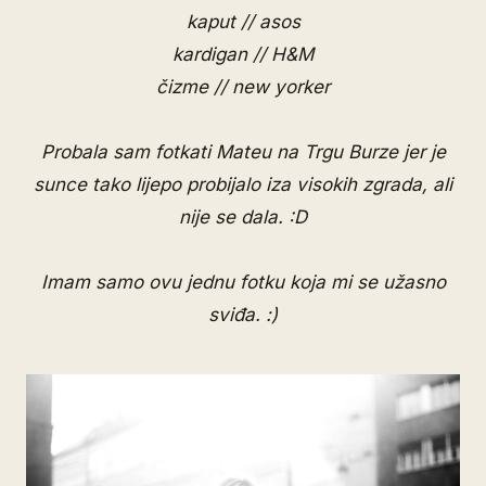
kaput // asos
kardigan // H&M
čizme // new yorker
Probala sam fotkati Mateu na Trgu Burze jer je
sunce tako lijepo probijalo iza visokih zgrada, ali
nije se dala. :D
Imam samo ovu jednu fotku koja mi se užasno
sviđa. :)