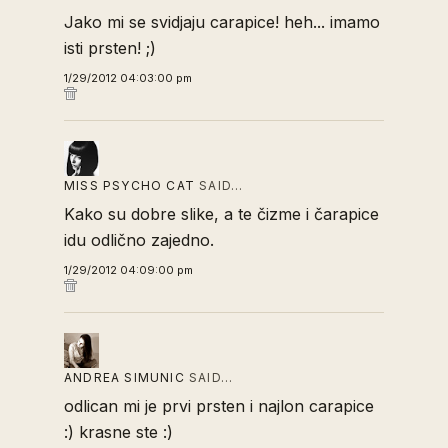
Jako mi se svidjaju carapice! heh... imamo
isti prsten! ;)
1/29/2012 04:03:00 pm
MISS PSYCHO CAT
SAID…
Kako su dobre slike, a te čizme i čarapice
idu odlično zajedno.
1/29/2012 04:09:00 pm
ANDREA SIMUNIC
SAID…
odlican mi je prvi prsten i najlon carapice
:) krasne ste :)