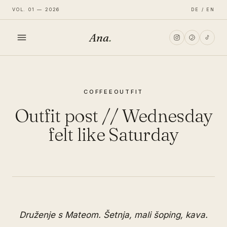
VOL. 01 — 2026
DE / EN
Ana
.
HOME
COFFEE
OUTFIT
FASHION
Outfit post // Wednesday
LIFESTYLE
felt like Saturday
TRAVEL
Druženje s Mateom. Šetnja, mali šoping, kava.