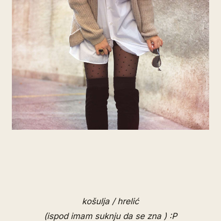
košulja / hrelić
(ispod imam suknju da se zna ) :P