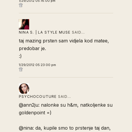
1/29/2012 05:16:00 pm
NINA S. | LA STYLE MUSE
SAID…
taj mazing prsten sam vidjela kod matee,
predobar je.
:)
1/29/2012 05:23:00 pm
PSYCHOCOUTURE
SAID…
@ann2ju: nalonke su h&m, natkoljenke su
goldenpoint =)
@nina: da, kupile smo to prstenje taj dan,