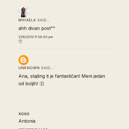
MIHAELA
SAID…
ahh divan post^^
1/28/2012 11:36:00 pm
UNKNOWN
SAID…
Ana, stajling ti je fantastičan! Meni jedan
od boljih! :))
xoxo
Antonia