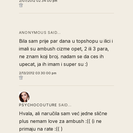
2/07/2012 02:34:00 pm
ANONYMOUS SAID…
Bila sam prije par dana u topshopu u ilici i
imali su ambush cizme opet, 2 ili 3 para,
ne znam koji broj. nadam se da ces ih
upecat, ja ih imam i super su :)
2/13/2012 03:30:00 pm
PSYCHOCOUTURE
SAID…
Hvala, ali naručila sam već jedne slične
plus nemam love za ambush :(( (i ne
primaju na rate :(( )