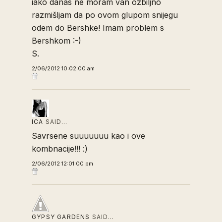
iako danas ne moram van ozbiljno
razmišljam da po ovom glupom snijegu
odem do Bershke! Imam problem s
Bershkom :-)
S.
2/06/2012 10:02:00 am
ICA
SAID…
Savrsene suuuuuuu kao i ove
kombnacije!!! :)
2/06/2012 12:01:00 pm
GYPSY GARDENS
SAID…