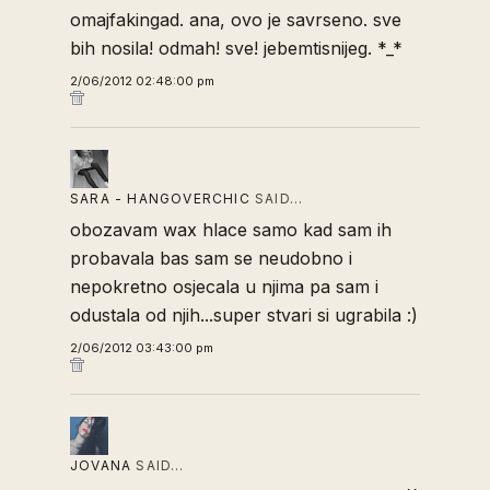
omajfakingad. ana, ovo je savrseno. sve
bih nosila! odmah! sve! jebemtisnijeg. *_*
2/06/2012 02:48:00 pm
SARA - HANGOVERCHIC
SAID…
obozavam wax hlace samo kad sam ih
probavala bas sam se neudobno i
nepokretno osjecala u njima pa sam i
odustala od njih...super stvari si ugrabila :)
2/06/2012 03:43:00 pm
JOVANA
SAID…