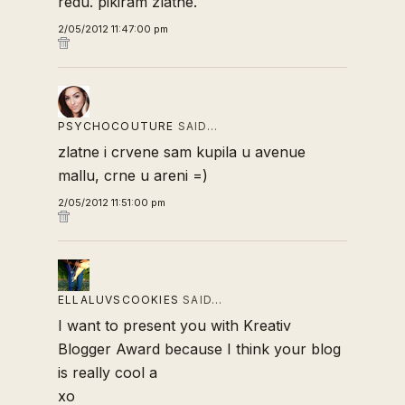
redu. pikiram zlatne.
2/05/2012 11:47:00 pm
PSYCHOCOUTURE
SAID…
zlatne i crvene sam kupila u avenue
mallu, crne u areni =)
2/05/2012 11:51:00 pm
ELLALUVSCOOKIES
SAID…
I want to present you with Kreativ
Blogger Award because I think your blog
is really cool a
xo