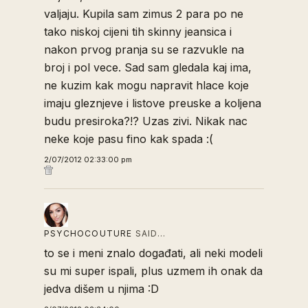
valjaju. Kupila sam zimus 2 para po ne
tako niskoj cijeni tih skinny jeansica i
nakon prvog pranja su se razvukle na
broj i pol vece. Sad sam gledala kaj ima,
ne kuzim kak mogu napravit hlace koje
imaju gleznjeve i listove preuske a koljena
budu presiroka?!? Uzas zivi. Nikak nac
neke koje pasu fino kak spada :(
2/07/2012 02:33:00 pm
PSYCHOCOUTURE
SAID…
to se i meni znalo događati, ali neki modeli
su mi super ispali, plus uzmem ih onak da
jedva dišem u njima :D