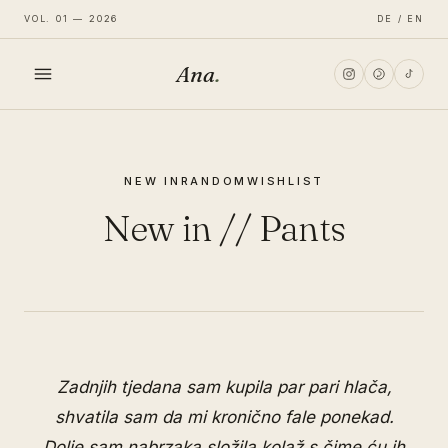
VOL. 01 — 2026
DE / EN
Ana
.
HOME
NEW IN
RANDOM
WISHLIST
FASHION
New in // Pants
LIFESTYLE
TRAVEL
Zadnjih tjedana sam kupila par pari hlača,
shvatila sam da mi kronično fale ponekad.
Dolje sam nabrzaka složila kolaž s čime ću ih