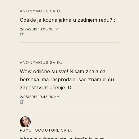
ANONYMOUS SAID…
Odakle je kozna jakna u zadnjem redu? :)
2/05/2012 10:08:00 pm
ANONYMOUS SAID…
Wow odlične su sve! Nisam znala da
bershka ima rasprodaje, sad znam di ću
zapostavljat učenje :D
2/05/2012 10:43:00 pm
PSYCHOCOUTURE
SAID…
jakna je s fashioliste, al inače je miss