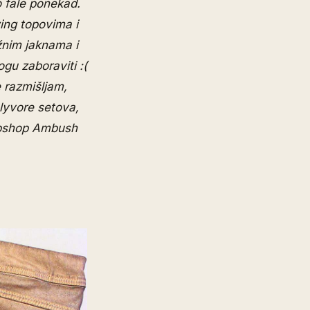
o fale ponekad.
wing topovima i
nim jaknama i
gu zaboraviti :(
 razmišljam,
lyvore setova,
Topshop Ambush