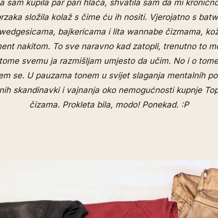
a sam kupila par pari hlača, shvatila sam da mi kroničn
zaka složila kolaž s čime ću ih nositi. Vjerojatno s bat
wedgesicama, bajkericama i lita wannabe čizmama, kož
nt nakitom. To sve naravno kad zatopli, trenutno to mo
tome svemu ja razmišljam umjesto da učim. No i o tome
em se. U pauzama tonem u svijet slaganja mentalnih po
jenih skandinavki i vajnanja oko nemogućnosti kupnje 
čizama. Prokleta bila, modo! Ponekad. :P