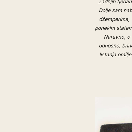
Zadnjih tjedan
Dolje sam nabr
džemperima, 
ponekim stateme
Naravno, o 
odnosno, brin
listanja omil