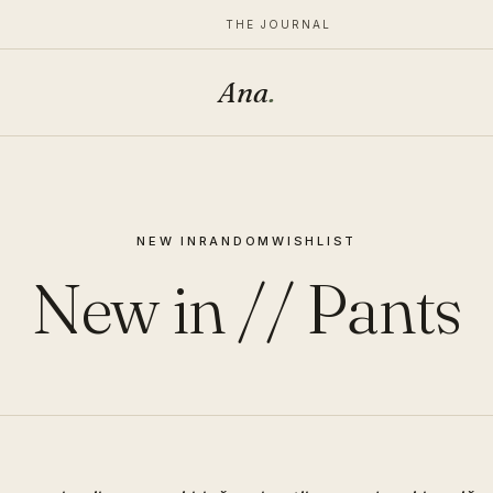
THE JOURNAL
Ana
.
NEW IN
RANDOM
WISHLIST
New in // Pants