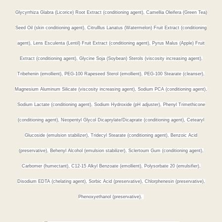
Glycyrrhiza Glabra (Licorice) Root Extract (conditioning agent), Camellia Oleifera (Green Tea)
Seed Oil (skin conditioning agent), Citrulllus Lanatus (Watermelon) Fruit Extract (conditioning
agent), Lens Esculenta (Lentil) Fruit Extract (conditioning agent), Pyrus Malus (Apple) Fruit
Extract (conditioning agent), Glycine Soja (Soybean) Sterols (viscosity increasing agent),
Tribehenin (emollient), PEG-100 Rapeseed Sterol (emollient), PEG-100 Stearate (cleanser),
Magnesium Aluminum Silicate (viscosity increasing agent), Sodium PCA (conditioning agent),
Sodium Lactate (conditioning agent), Sodium Hydroxide (pH adjuster), Phenyl Trimethicone
(conditioning agent), Neopentyl Glycol Dicaprylate/Dicaprate (conditioning agent), Cetearyl
Glucoside (emulsion stabilizer), Tridecyl Stearate (conditioning agent), Benzoic Acid
(preservative), Behenyl Alcohol (emulsion stabilizer), Sclertoum Gum (conditioning agent),
Carbomer (humectant), C12-15 Alkyl Benzoate (emollient), Polysorbate 20 (emulsifier),
Disodium EDTA (chelating agent), Sorbic Acid (preservative), Chlorphenesin (preservative),
Phenoxyethanol (preservative).