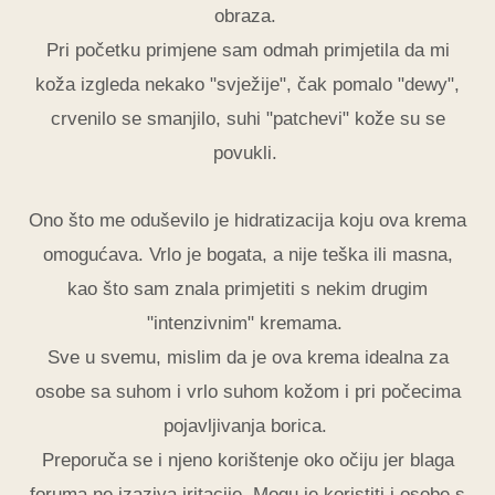
obraza.
Pri početku primjene sam odmah primjetila da mi
koža izgleda nekako "svježije", čak pomalo "dewy",
crvenilo se smanjilo, suhi "patchevi" kože su se
povukli.
Ono što me oduševilo je hidratizacija koju ova krema
omogućava. Vrlo je bogata, a nije teška ili masna,
kao što sam znala primjetiti s nekim drugim
"intenzivnim" kremama.
Sve u svemu, mislim da je ova krema idealna za
osobe sa suhom i vrlo suhom kožom i pri počecima
pojavljivanja borica.
Preporuča se i njeno korištenje oko očiju jer blaga
foruma ne izaziva iritacije. Mogu je koristiti i osobe s