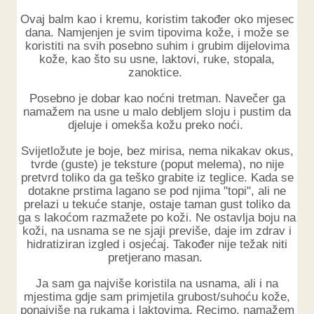
Ovaj balm kao i kremu, koristim također oko mjesec
dana. Namjenjen je svim tipovima kože, i može se
koristiti na svih posebno suhim i grubim dijelovima
kože, kao što su usne, laktovi, ruke, stopala,
zanoktice.
Posebno je dobar kao noćni tretman. Navečer ga
namažem na usne u malo debljem sloju i pustim da
djeluje i omekša kožu preko noći.
Svijetložute je boje, bez mirisa, nema nikakav okus,
tvrde (guste) je teksture (poput melema), no nije
pretvrd toliko da ga teško grabite iz teglice. Kada se
dotakne prstima lagano se pod njima "topi", ali ne
prelazi u tekuće stanje, ostaje taman gust toliko da
ga s lakoćom razmažete po koži. Ne ostavlja boju na
koži, na usnama se ne sjaji previše, daje im zdrav i
hidratiziran izgled i osjećaj. Također nije težak niti
pretjerano masan.
Ja sam ga najviše koristila na usnama, ali i na
mjestima gdje sam primjetila grubost/suhoću kože,
ponajviše na rukama i laktovima. Recimo, namažem