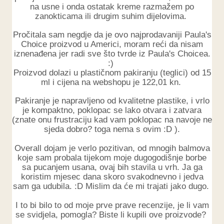
na usne i onda ostatak kreme razmažem po
zanokticama ili drugim suhim dijelovima.
Pročitala sam negdje da je ovo najprodavaniji Paula's
Choice proizvod u Americi, moram reći da nisam
iznenađena jer radi sve što tvrde iz Paula's Choicea.
:)
Proizvod dolazi u plastičnom pakiranju (teglici) od 15
ml i cijena na webshopu je 122,01 kn.
Pakiranje je napravljeno od kvalitetne plastike, i vrlo
je kompaktno, poklopac se lako otvara i zatvara
(znate onu frustraciju kad vam poklopac na navoje ne
sjeda dobro? toga nema s ovim :D ).
Overall dojam je verlo pozitivan, od mnogih balmova
koje sam probala tijekom moje dugogodišnje borbe
sa pucanjem usana, ovaj bih stavila u vrh. Ja ga
koristim mjesec dana skoro svakodnevno i jedva
sam ga udubila. :D Mislim da će mi trajati jako dugo.
I to bi bilo to od moje prve prave recenzije, je li vam
se svidjela, pomogla? Biste li kupili ove proizvode?