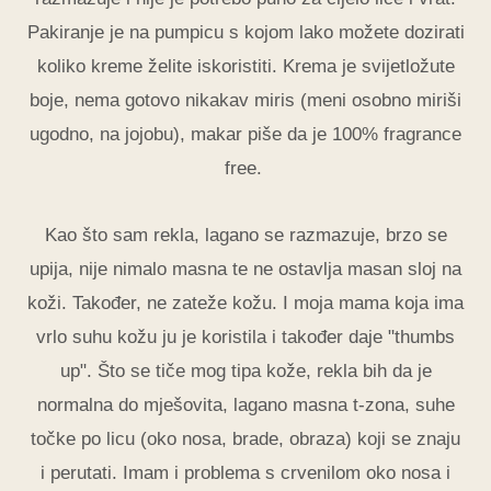
Pakiranje je na pumpicu s kojom lako možete dozirati
koliko kreme želite iskoristiti. Krema je svijetložute
boje, nema gotovo nikakav miris (meni osobno miriši
ugodno, na jojobu), makar piše da je 100% fragrance
free.
Kao što sam rekla, lagano se razmazuje, brzo se
upija, nije nimalo masna te ne ostavlja masan sloj na
koži. Također, ne zateže kožu. I moja mama koja ima
vrlo suhu kožu ju je koristila i također daje "thumbs
up". Što se tiče mog tipa kože, rekla bih da je
normalna do mješovita, lagano masna t-zona, suhe
točke po licu (oko nosa, brade, obraza) koji se znaju
i perutati. Imam i problema s crvenilom oko nosa i