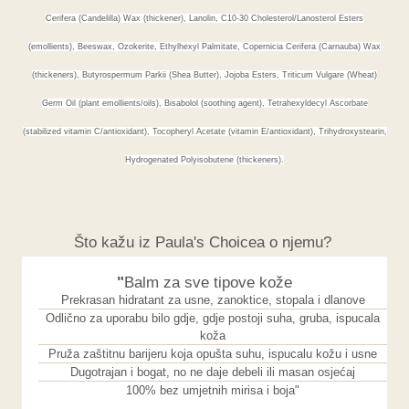
Cerifera (Candelilla) Wax (thickener), Lanolin, C10-30 Cholesterol/Lanosterol Esters
(emollients), Beeswax, Ozokerite, Ethylhexyl Palmitate, Copernicia Cerifera (Carnauba) Wax
(thickeners), Butyrospermum Parkii (Shea Butter), Jojoba Esters, Triticum Vulgare (Wheat)
Germ Oil (plant emollients/oils), Bisabolol (soothing agent), Tetrahexyldecyl Ascorbate
(stabilized vitamin C/antioxidant), Tocopheryl Acetate (vitamin E/antioxidant), Trihydroxystearin,
Hydrogenated Polyisobutene (thickeners).
Što kažu iz Paula's Choicea o njemu?
"
Balm za sve tipove kože
Prekrasan hidratant za usne, zanoktice, stopala i dlanove
Odlično za uporabu bilo gdje, gdje postoji suha, gruba, ispucala
koža
Pruža zaštitnu barijeru koja opušta suhu, ispucalu kožu i usne
Dugotrajan i bogat, no ne daje debeli ili masan osjećaj
100% bez umjetnih mirisa i boja"