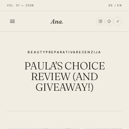
VOL. 01 — 2026
DE / EN
Ana
.
HOME
BEAUTY
PREPARATIVA
RECENZIJA
FASHION
PAULA'S CHOICE
LIFESTYLE
REVIEW (AND
GIVEAWAY!)
TRAVEL