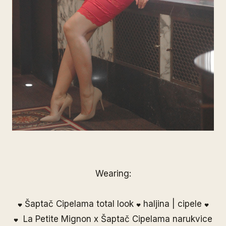
Wearing:
Šaptač Cipelama
total look
haljina
|
cipele
❤
❤
❤
La Petite Mignon
x
Šaptač Cipelama
narukvice
❤