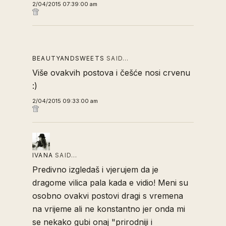
2/04/2015 07:39:00 am
BEAUTYANDSWEETS
SAID…
Više ovakvih postova i češće nosi crvenu
:)
2/04/2015 09:33:00 am
IVANA
SAID…
Predivno izgledaš i vjerujem da je
dragome vilica pala kada e vidio! Meni su
osobno ovakvi postovi dragi s vremena
na vrijeme ali ne konstantno jer onda mi
se nekako gubi onaj "prirodniji i