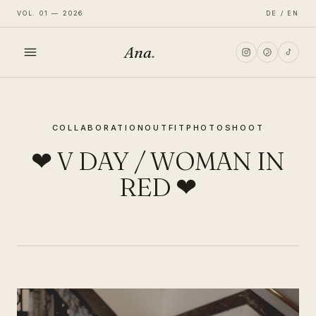
VOL. 01 — 2026
DE / EN
Ana
.
HOME
COLLABORATION
OUTFIT
PHOTOSHOOT
FASHION
❤ V DAY / WOMAN IN
LIFESTYLE
RED ❤
TRAVEL