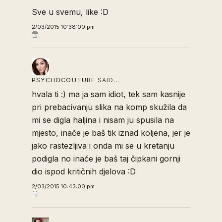
Sve u svemu, like :D
2/03/2015 10:38:00 pm
PSYCHOCOUTURE
SAID…
hvala ti :) ma ja sam idiot, tek sam kasnije
pri prebacivanju slika na komp skužila da
mi se digla haljina i nisam ju spusila na
mjesto, inače je baš tik iznad koljena, jer je
jako rastezljiva i onda mi se u kretanju
podigla no inače je baš taj čipkani gornji
dio ispod kritičnih djelova :D
2/03/2015 10:43:00 pm