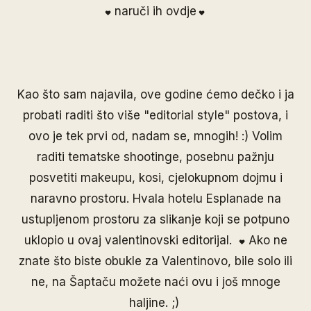
naruči ih
ovdje
❤
❤
Kao što sam najavila, ove godine ćemo dečko i ja
probati raditi što više "editorial style" postova, i
ovo je tek prvi od, nadam se, mnogih! :) Volim
raditi tematske shootinge, posebnu pažnju
posvetiti makeupu, kosi, cjelokupnom dojmu i
naravno prostoru. Hvala hotelu
Esplanade
na
ustupljenom prostoru za slikanje koji se potpuno
uklopio u ovaj valentinovski editorijal.
Ako ne
❤
znate što biste obukle za Valentinovo, bile solo ili
ne, na Šaptaču možete naći ovu i još mnoge
haljine. ;)