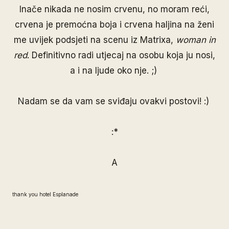
Inače nikada ne nosim crvenu, no moram reći,
crvena je premoćna boja i crvena haljina na ženi
me uvijek podsjeti na scenu iz Matrixa,
woman in
red
. Definitivno radi utjecaj na osobu koja ju nosi,
a i na ljude oko nje. ;)
Nadam se da vam se sviđaju ovakvi postovi! :)
:*
A
thank you hotel Esplanade