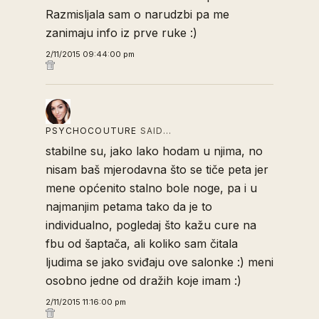
Razmisljala sam o narudzbi pa me
zanimaju info iz prve ruke :)
2/11/2015 09:44:00 pm
PSYCHOCOUTURE
SAID…
stabilne su, jako lako hodam u njima, no
nisam baš mjerodavna što se tiče peta jer
mene općenito stalno bole noge, pa i u
najmanjim petama tako da je to
individualno, pogledaj što kažu cure na
fbu od šaptača, ali koliko sam čitala
ljudima se jako sviđaju ove salonke :) meni
osobno jedne od dražih koje imam :)
2/11/2015 11:16:00 pm