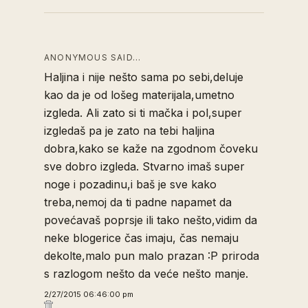
ANONYMOUS SAID…
Haljina i nije nešto sama po sebi,deluje
kao da je od lošeg materijala,umetno
izgleda. Ali zato si ti mačka i pol,super
izgledaš pa je zato na tebi haljina
dobra,kako se kaže na zgodnom čoveku
sve dobro izgleda. Stvarno imaš super
noge i pozadinu,i baš je sve kako
treba,nemoj da ti padne napamet da
povećavaš poprsje ili tako nešto,vidim da
neke blogerice čas imaju, čas nemaju
dekolte,malo pun malo prazan :P priroda
s razlogom nešto da veće nešto manje.
2/27/2015 06:46:00 pm