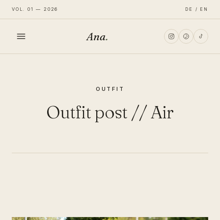
VOL. 01 — 2026
DE / EN
Ana
.
HOME
OUTFIT
FASHION
Outfit post // Air
LIFESTYLE
TRAVEL