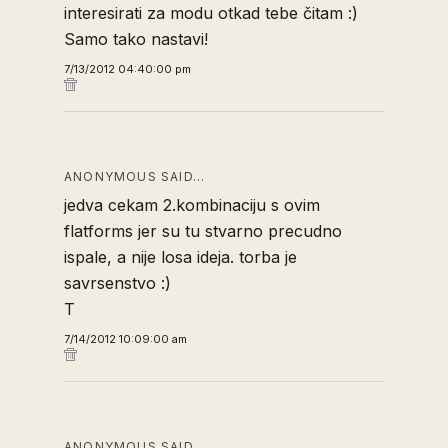
interesirati za modu otkad tebe čitam :)
Samo tako nastavi!
7/13/2012 04:40:00 pm
ANONYMOUS SAID…
jedva cekam 2.kombinaciju s ovim
flatforms jer su tu stvarno precudno
ispale, a nije losa ideja. torba je
savrsenstvo :)
T
7/14/2012 10:09:00 am
ANONYMOUS SAID…