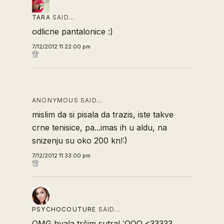
TARA
SAID…
odlicne pantalonice :)
7/12/2012 11:22:00 pm
ANONYMOUS SAID…
mislim da si pisala da trazis, iste takve
crne tenisice, pa...imas ih u aldu, na
snizenju su oko 200 kn!:)
7/12/2012 11:33:00 pm
PSYCHOCOUTURE
SAID…
OMG hvala trčim sutra! :OOO <33333