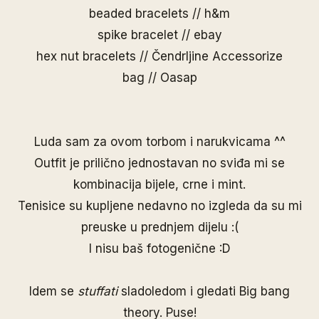
beaded bracelets // h&m
spike bracelet // ebay
hex nut bracelets //
Čendrljine Accessorize
bag //
Oasap
Luda sam za ovom torbom i narukvicama ^^
Outfit je prilično jednostavan no sviđa mi se
kombinacija bijele, crne i mint.
Tenisice su kupljene nedavno no izgleda da su mi
preuske u prednjem dijelu :(
I nisu baš fotogenične :D
Idem se
stuffati
sladoledom i gledati Big bang
theory. Puse!