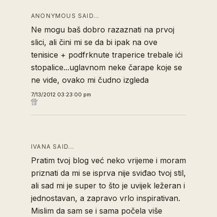
ANONYMOUS SAID…
Ne mogu baš dobro razaznati na prvoj
slici, ali čini mi se da bi ipak na ove
tenisice + podfrknute traperice trebale ići
stopalice...uglavnom neke čarape koje se
ne vide, ovako mi čudno izgleda
7/13/2012 03:23:00 pm
IVANA SAID…
Pratim tvoj blog već neko vrijeme i moram
priznati da mi se isprva nije sviđao tvoj stil,
ali sad mi je super to što je uvijek ležeran i
jednostavan, a zapravo vrlo inspirativan.
Mislim da sam se i sama počela više