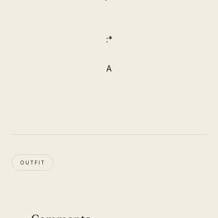
:*
A
OUTFIT