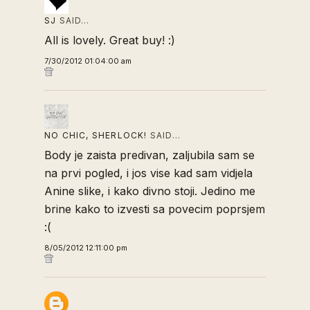
SJ
SAID…
All is lovely. Great buy! :)
7/30/2012 01:04:00 am
NO CHIC, SHERLOCK!
SAID…
Body je zaista predivan, zaljubila sam se
na prvi pogled, i jos vise kad sam vidjela
Anine slike, i kako divno stoji. Jedino me
brine kako to izvesti sa povecim poprsjem
:(
8/05/2012 12:11:00 pm