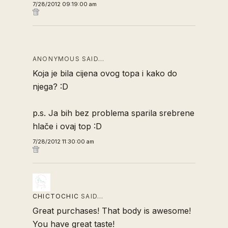
7/28/2012 09:19:00 am
ANONYMOUS SAID…
Koja je bila cijena ovog topa i kako do
njega? :D
p.s. Ja bih bez problema sparila srebrene
hlače i ovaj top :D
7/28/2012 11:30:00 am
CHICTOCHIC
SAID…
Great purchases! That body is awesome!
You have great taste!