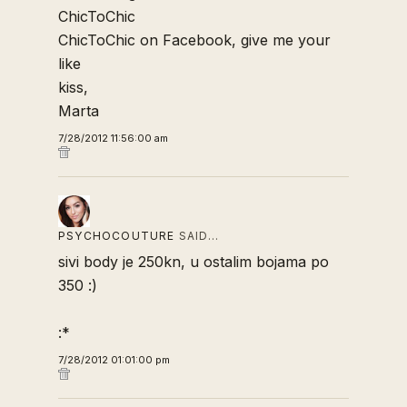
ChicToChic
ChicToChic on Facebook, give me your
like
kiss,
Marta
7/28/2012 11:56:00 am
PSYCHOCOUTURE
SAID…
sivi body je 250kn, u ostalim bojama po
350 :)
:*
7/28/2012 01:01:00 pm