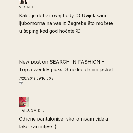
V.
SAID…
Kako je dobar ovaj body :O Uvijek sam
ljubomorna na vas iz Zagreba što možete
u šoping kad god hoćete :D
New post on SEARCH IN FASHION -
Top 5 weekly picks: Studded denim jacket
7/28/2012 09:16:00 am
TARA
SAID…
Odlicne pantalonice, skoro nisam videla
tako zanimljive :)