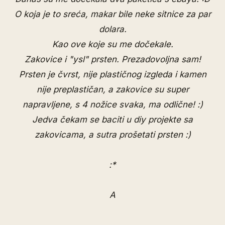
O koja je to sreća, makar bile neke sitnice za par
dolara.
Kao ove koje su me dočekale.
Zakovice
i
"ysl" prsten
. Prezadovoljna sam!
Prsten je čvrst, nije plastičnog izgleda i kamen
nije preplastičan, a zakovice su super
napravljene, s 4 nožice svaka, ma odlične! :)
Jedva čekam se baciti u diy projekte sa
zakovicama, a sutra prošetati prsten :)
:*
A