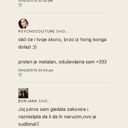
11/14/2011 10:32:00 pm
PSYCHOCOUTURE
SAID…
stići će i tvoje skoro, brzo iz hong konga
dolazi :))
prsten je metalan, oduševljena sam <333
11/14/2011 10:34:00 pm
BORJANA
SAID…
Joj jutros sam gledala zakovice i
razmisljala da li da ih narucim,ovo je
sudbina!:)