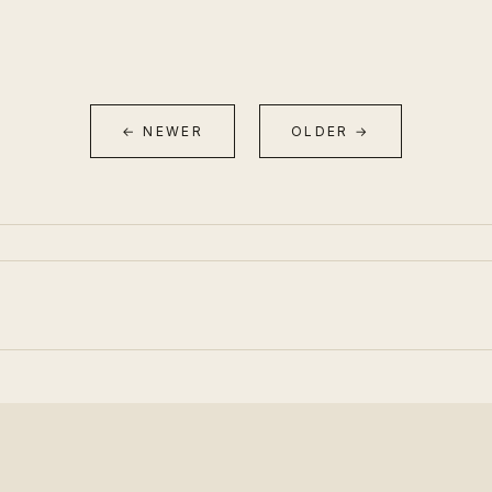
← NEWER
OLDER →