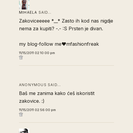
MIHAELA
SAID…
Zakoviceeeee *__* Zasto ih kod nas nigdje
nema za kupiti? -.- :S Prsten je divan.
my blog-follow me♥mfashionfreak
11/15/2011 02:10:00 pm
ANONYMOUS SAID…
Baš me zanima kako ćeš iskoristit
zakovice. :)
11/15/2011 02:56:00 pm