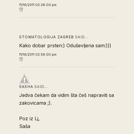
11/16/2011 02:28:00 pm
STOMATOLOGIJA ZAGREB
SAID…
Kako dobar prsten:) Oduševljena sam:)))
11/16/2011 02:58:00 pm
SASHA
SAID…
Jedva čekam da vidim šta češ napraviti sa
zakovicama ;).
Poz iz Lj,
Saša