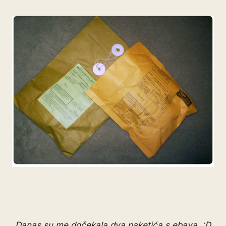
Danas su me dočekala dva paketića s ebaya. :D