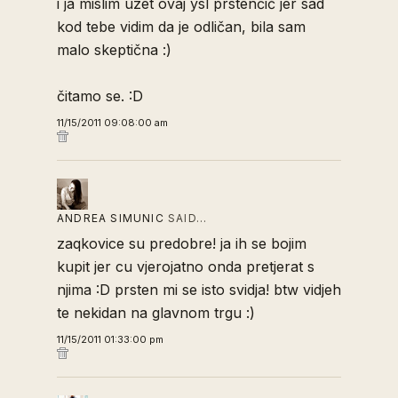
i ja mislim uzet ovaj ysl prstenčić jer sad
kod tebe vidim da je odličan, bila sam
malo skeptična :)
čitamo se. :D
11/15/2011 09:08:00 am
ANDREA SIMUNIC
SAID…
zaqkovice su predobre! ja ih se bojim
kupit jer cu vjerojatno onda pretjerat s
njima :D prsten mi se isto svidja! btw vidjeh
te nekidan na glavnom trgu :)
11/15/2011 01:33:00 pm