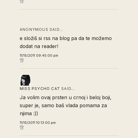
ANONYMOUS SAID…
e složiš si rss na blog pa da te možemo
dodat na reader!
11/15/2011 09:45:00 pm
MISS PSYCHO CAT
SAID…
Ja volim ovaj prsten u crnoj i beloj boji,
super je, samo baš vlada pomama za
njima :))
11/15/2011 10:13:00 pm