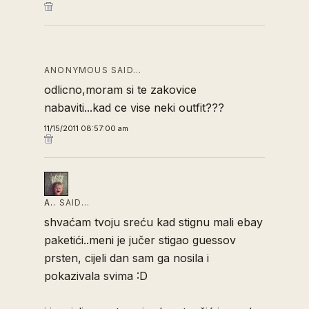
ANONYMOUS SAID…
odlicno,moram si te zakovice
nabaviti...kad ce vise neki outfit???
11/15/2011 08:57:00 am
A..
SAID…
shvaćam tvoju sreću kad stignu mali ebay
paketići..meni je jučer stigao guessov
prsten, cijeli dan sam ga nosila i
pokazivala svima :D