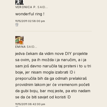
VERONICA P.
SAID…
wonderful ring !
11/15/2011 02:58:00 pm
EMINA
SAID…
jedva čekam da vidim nove DIY projekte
sa ovim, pa ih možda i ja naručim, a i ja
sam još davno naručila taj prsteni i to u tri
boje, jer nisam mogla izabrati :D i
preporučila bih da ga odmah prelakiraš
providnim lakom jer će vremenom početi
da gubi boju, bar moj jeste, pa eto nadam
se da će biti savjet od koristi :D
11/15/2011 08:42:00 pm