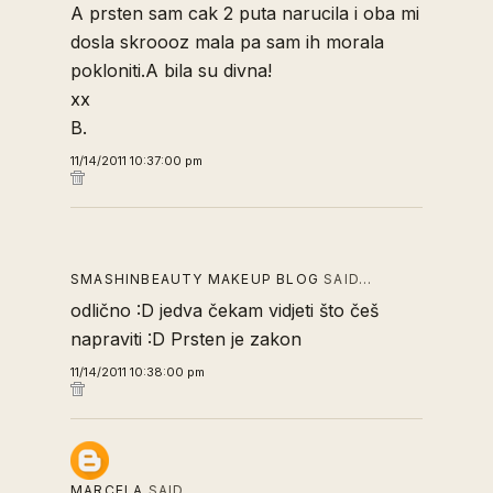
A prsten sam cak 2 puta narucila i oba mi
dosla skroooz mala pa sam ih morala
pokloniti.A bila su divna!
xx
B.
11/14/2011 10:37:00 pm
SMASHINBEAUTY MAKEUP BLOG
SAID…
odlično :D jedva čekam vidjeti što češ
napraviti :D Prsten je zakon
11/14/2011 10:38:00 pm
MARCELA
SAID…