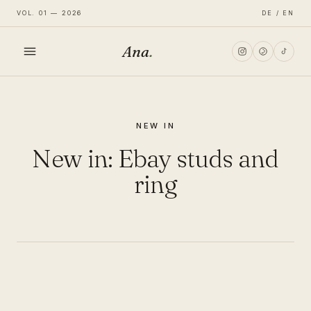
VOL. 01 — 2026
DE / EN
Ana
.
HOME
NEW IN
FASHION
New in: Ebay studs and
LIFESTYLE
ring
TRAVEL