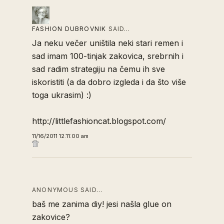
FASHION DUBROVNIK
SAID…
Ja neku večer uništila neki stari remen i
sad imam 100-tinjak zakovica, srebrnih i
sad radim strategiju na čemu ih sve
iskoristiti (a da dobro izgleda i da što više
toga ukrasim) :)
http://littlefashioncat.blogspot.com/
11/16/2011 12:11:00 am
ANONYMOUS SAID…
baš me zanima diy! jesi našla glue on
zakovice?