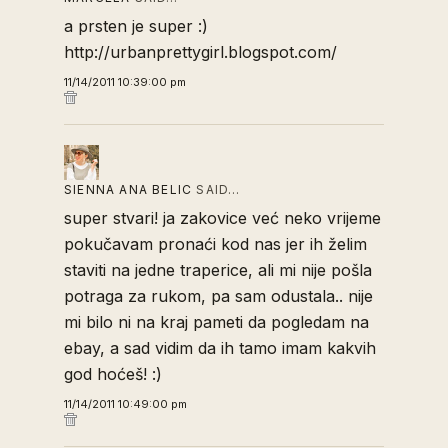
a prsten je super :)
http://urbanprettygirl.blogspot.com/
11/14/2011 10:39:00 pm
SIENNA ANA BELIC
SAID…
super stvari! ja zakovice već neko vrijeme
pokučavam pronaći kod nas jer ih želim
staviti na jedne traperice, ali mi nije pošla
potraga za rukom, pa sam odustala.. nije
mi bilo ni na kraj pameti da pogledam na
ebay, a sad vidim da ih tamo imam kakvih
god hoćeš! :)
11/14/2011 10:49:00 pm