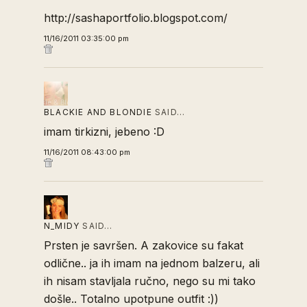
http://sashaportfolio.blogspot.com/
11/16/2011 03:35:00 pm
BLACKIE AND BLONDIE
SAID…
imam tirkizni, jebeno :D
11/16/2011 08:43:00 pm
N_MIDY
SAID…
Prsten je savršen. A zakovice su fakat
odlične.. ja ih imam na jednom balzeru, ali
ih nisam stavljala ručno, nego su mi tako
došle.. Totalno upotpune outfit :))