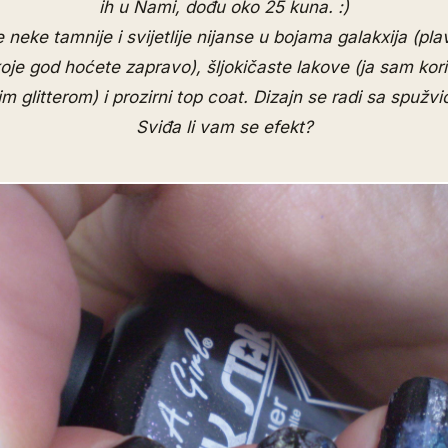
ih u Nami, dođu oko 25 kuna. :)
 neke tamnije i svijetlije nijanse u bojama galakxija (plav
koje god hoćete zapravo), šljokičaste lakove (ja sam koris
m glitterom) i prozirni top coat. Dizajn se radi sa spužv
Sviđa li vam se efekt?