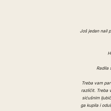
Još jedan nail p
H
Radila 
Treba vam par 
različit. Treba
sićušnim ljubi
ga kupila i odu