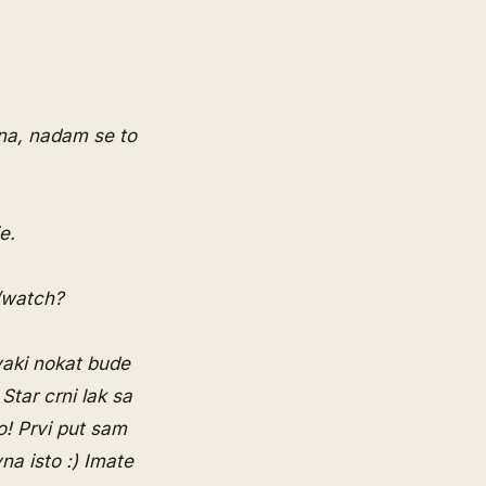
dana, nadam se to
e.
/watch?
vaki nokat bude
Star crni lak sa
o! Prvi put sam
na isto :) Imate