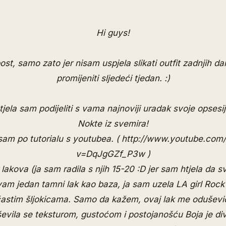
Hi guys!
ost, samo zato jer nisam uspjela slikati outfit zadnjih 
promijeniti sljedeći tjedan. :)
tjela sam podijeliti s vama najnoviji uradak svoje opsesij
Nokte iz svemira!
sam po tutorialu s youtubea. (
http://www.youtube.com
v=DqJgGZf_P3w
)
lakova (ja sam radila s njih 15-20 :D jer sam htjela da s
 vam jedan tamni lak kao baza, ja sam uzela LA girl Rock 
častim šljokicama. Samo da kažem, ovaj lak me oduševi
ševila se teksturom, gustoćom i postojanošću Boja je div