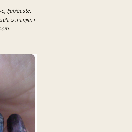
e, ljubičaste,
tila s manjim i
icom.