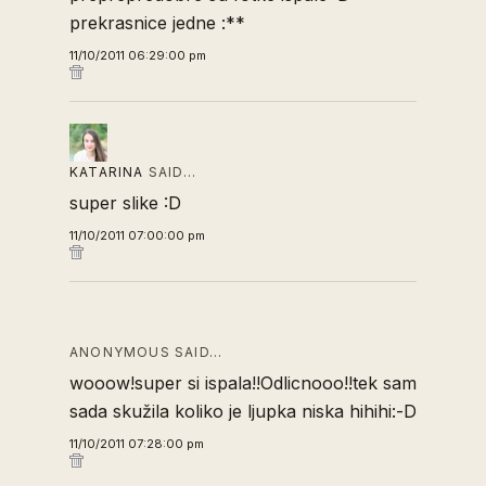
prekrasnice jedne :**
11/10/2011 06:29:00 pm
KATARINA
SAID…
super slike :D
11/10/2011 07:00:00 pm
ANONYMOUS SAID…
wooow!super si ispala!!Odlicnooo!!tek sam
sada skužila koliko je ljupka niska hihihi:-D
11/10/2011 07:28:00 pm