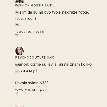
FASHION GOSSIP
SAID…
Mislim da su mi ovo tvoje najdraze fotke.
nice, nice :)
M.
11/12/2011 03:17:00 pm
PSYCHOCOUTURE
SAID…
@anon: čizme su levi's, ali ne znam koliko
pjevaju sry (:
i hvala svima <333
11/12/2011 03:51:00 pm