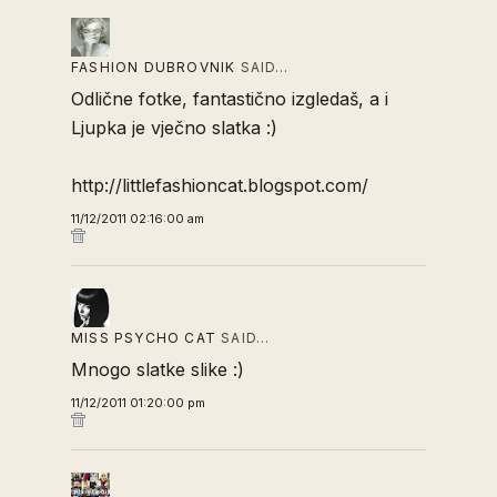
FASHION DUBROVNIK
SAID…
Odlične fotke, fantastično izgledaš, a i
Ljupka je vječno slatka :)
http://littlefashioncat.blogspot.com/
11/12/2011 02:16:00 am
MISS PSYCHO CAT
SAID…
Mnogo slatke slike :)
11/12/2011 01:20:00 pm