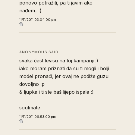
ponovo potražiti, pa ti javim ako
nađem...:)
11/11/2011 03:04:00 pm
ANONYMOUS SAID…
svaka čast levisu na toj kampanji :)
iako moram priznati da su ti mogli i bolji
model pronaći, jer ovaj ne podiže guzu
dovoljno :p
& ljupka i ti ste baš lijepo ispale :)
soulmate
11/11/2011 06:53:00 pm