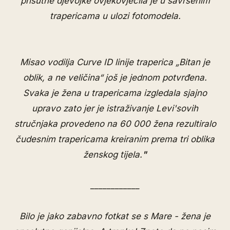
prisutne djevojke ovjekovječila je u savršenim
trapericama u ulozi fotomodela.
Misao vodilja Curve ID linije traperica „Bitan je
oblik, a ne veličina“ još je jednom potvrđena.
Svaka je žena u trapericama izgledala sjajno
upravo zato jer je istraživanje Levi'sovih
stručnjaka provedeno na 60 000 žena rezultiralo
čudesnim trapericama kreiranim prema tri oblika
ženskog tijela.
"
____________
Bilo je jako zabavno fotkat se s Mare - žena je