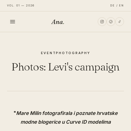
VOL. 01 — 2026
DE / EN
Ana
.
HOME
EVENT
PHOTOGRAPHY
FASHION
Photos: Levi's campaign
LIFESTYLE
TRAVEL
"
Mare Milin fotografirala i poznate hrvatske
modne blogerice u Curve ID modelima