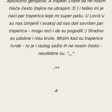
apsolutno genijalna. A trapke! Znate da ne nosim
hlače često (tajice ne ubrajam :D ) i teško mi je
naći par traperica koje mi super pašu. U Levis'u
su nas izmjerili i svakoj od nas dali savršen par
traperica - mogu reći i da su pogodili :) Strašno
su udobne i nisu krute. Mrzim kad su traperice
tvrde - to je i razlog zašto ih ne nosim često -
neudobne su. ^__^
:**
A