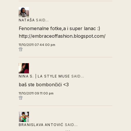
NATAŠA
SAID…
Fenomenalne fotke,a i super lanac :)
http://embraceoffashion.blogspot.com/
11/10/2011 07:44:00 pm
NINA S. | LA STYLE MUSE
SAID…
baš ste bombončići <3
11/10/2011 09:11:00 pm
BRANISLAVA ANTOVIĆ
SAID…