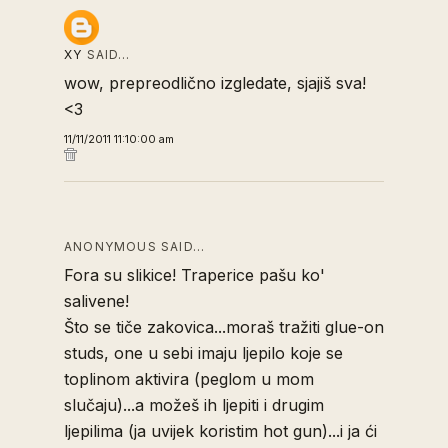
XY
SAID…
wow, prepreodlično izgledate, sjajiš sva!
<3
11/11/2011 11:10:00 am
ANONYMOUS SAID…
Fora su slikice! Traperice pašu ko'
salivene!
Što se tiče zakovica...moraš tražiti glue-on
studs, one u sebi imaju ljepilo koje se
toplinom aktivira (peglom u mom
slučaju)...a možeš ih ljepiti i drugim
ljepilima (ja uvijek koristim hot gun)...i ja ći