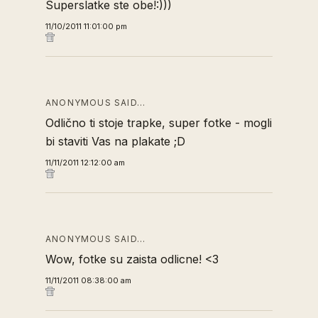
Superslatke ste obe!:)))
11/10/2011 11:01:00 pm
ANONYMOUS SAID…
Odlično ti stoje trapke, super fotke - mogli
bi staviti Vas na plakate ;D
11/11/2011 12:12:00 am
ANONYMOUS SAID…
Wow, fotke su zaista odlicne! <3
11/11/2011 08:38:00 am