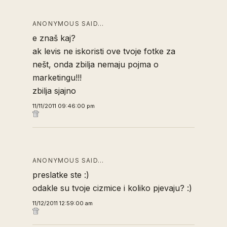
ANONYMOUS SAID…
e znaš kaj?
ak levis ne iskoristi ove tvoje fotke za
nešt, onda zbilja nemaju pojma o
marketingu!!!
zbilja sjajno
11/11/2011 09:46:00 pm
ANONYMOUS SAID…
preslatke ste :)
odakle su tvoje cizmice i koliko pjevaju? :)
11/12/2011 12:59:00 am