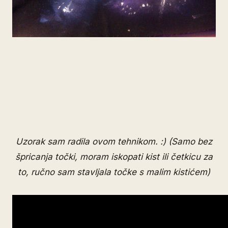
Uzorak sam radila ovom tehnikom. :) (Samo bez
špricanja točki, moram iskopati kist ili četkicu za
to, ručno sam stavljala točke s malim kistićem)