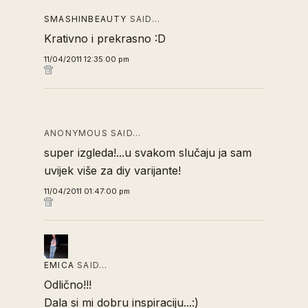
SMASHINBEAUTY
SAID…
Krativno i prekrasno :D
11/04/2011 12:35:00 pm
ANONYMOUS SAID…
super izgleda!...u svakom slučaju ja sam
uvijek više za diy varijante!
11/04/2011 01:47:00 pm
EMICA
SAID…
Odlično!!!
Dala si mi dobru inspiraciju...:)