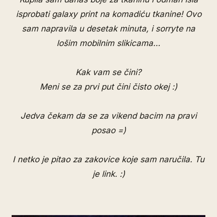
isprobati galaxy print na komadiću tkanine! Ovo
sam napravila u desetak minuta, i sorryte na
lošim mobilnim slikicama...
Kak vam se čini?
Meni se za prvi put čini čisto okej :)
Jedva čekam da se za vikend bacim na pravi
posao =)
I netko je pitao za zakovice koje sam naručila.
Tu
je link
. :)