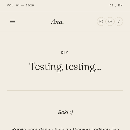
VOL. 01 — 2026
DE / EN
Ana
.
HOME
DIY
FASHION
Testing, testing...
LIFESTYLE
TRAVEL
Bok! :)
Kupila sam danas boje za tkaninu i odmah išla