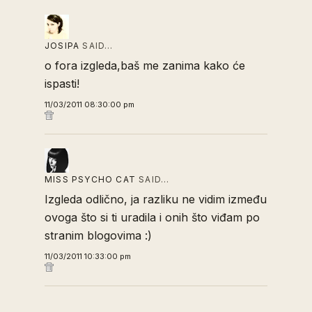
JOSIPA
SAID…
o fora izgleda,baš me zanima kako će
ispasti!
11/03/2011 08:30:00 pm
MISS PSYCHO CAT
SAID…
Izgleda odlično, ja razliku ne vidim između
ovoga što si ti uradila i onih što viđam po
stranim blogovima :)
11/03/2011 10:33:00 pm