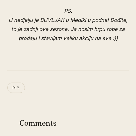
PS.
U nedjelju je BUVLJAK u Mediki u podne! Dođite,
to je zadnji ove sezone. Ja nosim hrpu robe za
prodaju i stavljam veliku akciju na sve :))
DIY
Comments