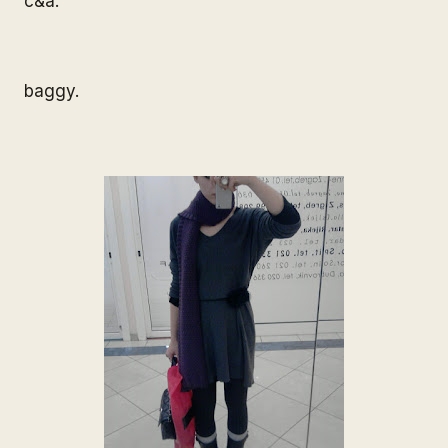
c&a.
baggy.