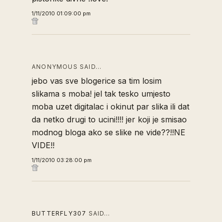
1/11/2010 01:09:00 pm
ANONYMOUS SAID…
jebo vas sve blogerice sa tim losim
slikama s moba! jel tak tesko umjesto
moba uzet digitalac i okinut par slika ili dat
da netko drugi to ucini!!!! jer koji je smisao
modnog bloga ako se slike ne vide??!!NE
VIDE!!
1/11/2010 03:28:00 pm
BUTTERFLY307
SAID…