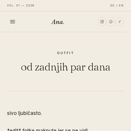
VOL. 01 — 2026
DE / EN
Ana
.
HOME
OUTFIT
FASHION
od zadnjih par dana
LIFESTYLE
TRAVEL
sivo ljubičasto.
*edit* fotke maknute jer se ne vidi.