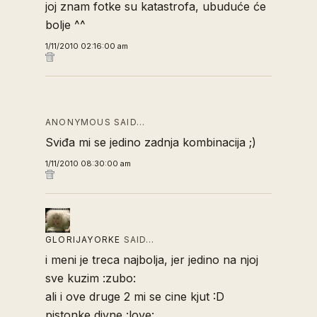
joj znam fotke su katastrofa, ubuduće će
bolje ^^
1/11/2010 02:16:00 am
ANONYMOUS SAID…
Sviđa mi se jedino zadnja kombinacija ;)
1/11/2010 08:30:00 am
GLORIJAYORKE
SAID…
i meni je treca najbolja, jer jedino na njoj
sve kuzim :zubo:
ali i ove druge 2 mi se cine kjut :D
pistonke divne :love: