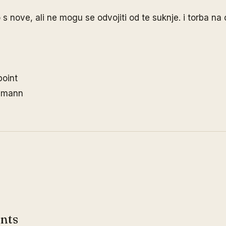
 s nove, ali ne mogu se odvojiti od te suknje. i torba na 
point
chmann
nts