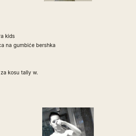
ra kids
ca na gumbiće bershka
za kosu tally w.