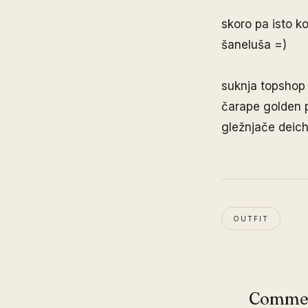
skoro pa isto ko
šaneluša =)
suknja topshop
čarape golden 
gležnjače dei
OUTFIT
Comme