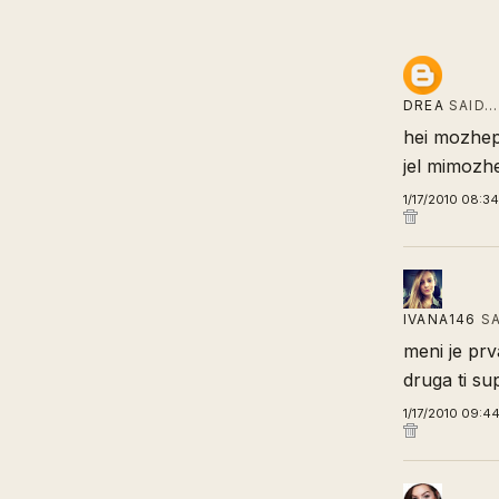
DREA
SAID…
hei mozhep
jel mimozhe
1/17/2010 08:3
IVANA146
SA
meni je prv
druga ti sup
1/17/2010 09:4