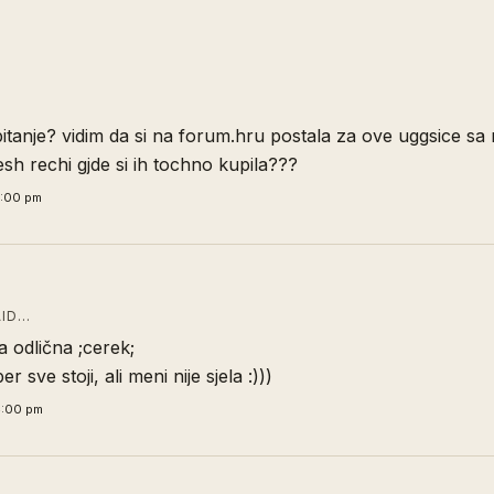
itanje? vidim da si na forum.hru postala za ove uggsice s
sh rechi gjde si ih tochno kupila???
4:00 pm
ID…
a odlična ;cerek;
er sve stoji, ali meni nije sjela :)))
4:00 pm