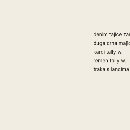
denim tajice za
duga crna maji
kardi tally w.
remen tally w.
traka s lancima 