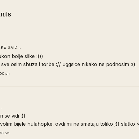
nts
RKE
SAID…
kon bolje slike :)))
e sve osim shuza i torbe :// uggsice nikako ne podnosim :((
:00 pm
…
 se vidi :))
 volim bijele hulahopke. ovdi mi ne smetaju toliko ;)) slatko 
:00 pm