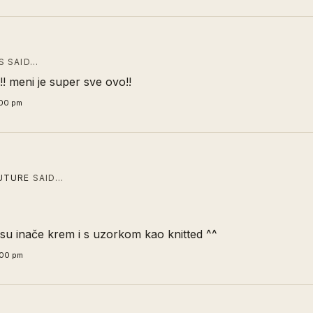
 SAID…
a!! meni je super sve ovo!!
:00 pm
UTURE
SAID…
su inače krem i s uzorkom kao knitted ^^
:00 pm