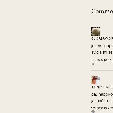
Comme
GLORIJAYO
jeeee...napo
svidja mi s
1/11/2010 10:04
TONIA
SAID
da, napokon
ja inače ne
1/11/2010 10:23